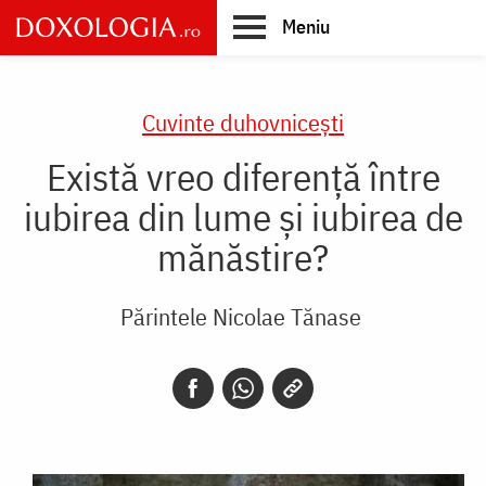
Skip
Meniu
to
main
Main
content
navigation
Cuvinte duhovnicești
Există vreo diferență între
iubirea din lume și iubirea de
mănăstire?
Părintele Nicolae Tănase