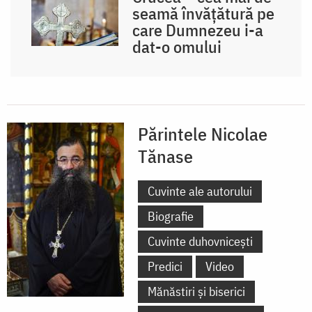
seamă învățătură pe
care Dumnezeu i-a
dat-o omului
Părintele Nicolae
Tănase
Cuvinte ale autorului
Biografie
Cuvinte duhovnicești
Predici
Video
Mănăstiri și biserici