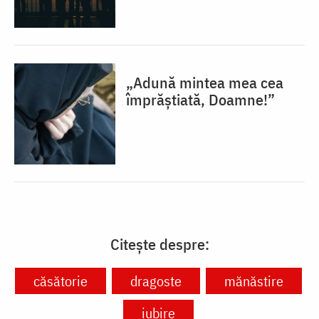
„Adună mintea mea cea
împrăștiată, Doamne!”
Citește despre:
căsătorie
dragoste
mănăstire
iubire