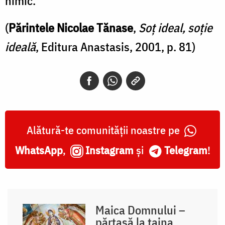
nimic.
(
Părintele Nicolae Tănase
,
Soț ideal, soție
ideală
, Editura Anastasis, 2001, p. 81)
Alătură-te comunității noastre pe
WhatsApp
,
Instagram
și
Telegram
!
Maica Domnului –
părtașă la taina