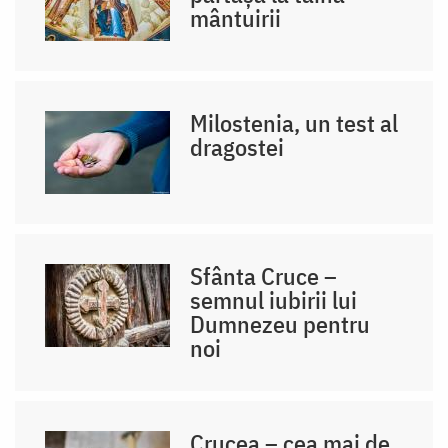
mântuirii
Milostenia, un test al
dragostei
Sfânta Cruce –
semnul iubirii lui
Dumnezeu pentru
noi
Crucea – cea mai de