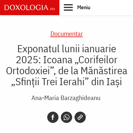
Skip
Meniu
to
main
Main
content
navigation
Documentar
Exponatul lunii ianuarie
2025: Icoana „Corifeilor
Ortodoxiei”, de la Mănăstirea
„Sfinții Trei Ierahi” din Iași
Ana-Maria Barzaghideanu