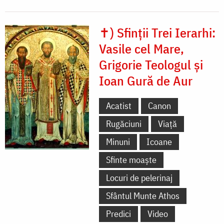
✝) Sfinții Trei Ierarhi:
Vasile cel Mare,
Grigorie Teologul și
Ioan Gură de Aur
Acatist
Canon
Rugăciuni
Viață
Minuni
Icoane
Sfinte moaște
Locuri de pelerinaj
Sfântul Munte Athos
Predici
Video