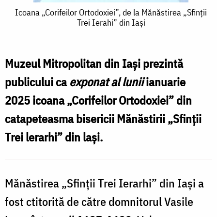
Icoana
Icoana „Corifeilor Ortodoxiei”, de la Mănăstirea „Sfinții
Trei Ierahi” din Iași
l
„Corifeilor
Ortodoxiei”,
„
de
Muzeul Mitropolitan din Iași prezintă
T
la
publicului ca
exponat al lunii
ianuarie
I
Mănăstirea
2025 icoana „Corifeilor Ortodoxiei” din
d
„Sfinții
catapeteasma bisericii Mănăstirii „Sfinții
I
Trei
Trei lerarhi” din lași.
Ierahi”
din
Iași
Mănăstirea „Sfinții Trei Ierarhi” din Iași a
fost ctitorită de către domnitorul Vasile