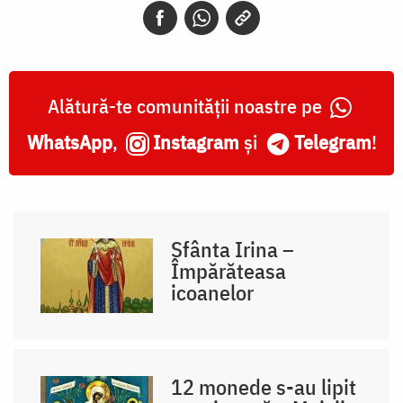
Alătură-te comunității noastre pe
WhatsApp
,
Instagram
și
Telegram
!
Sfânta Irina –
Împărăteasa
icoanelor
12 monede s-au lipit