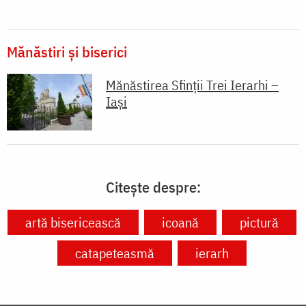
Mănăstiri și biserici
Mănăstirea Sfinții Trei Ierarhi –
Iași
Citește despre:
artă bisericească
icoană
pictură
catapeteasmă
ierarh