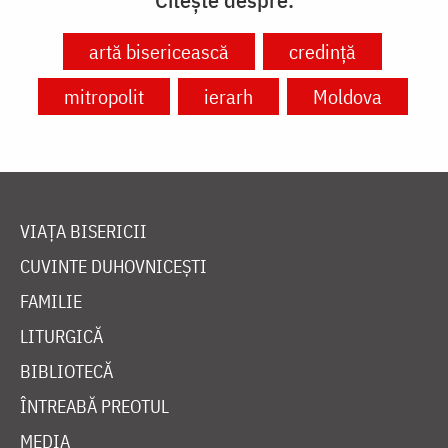
artă bisericească
credință
mitropolit
ierarh
Moldova
VIAȚA BISERICII
CUVINTE DUHOVNICEȘTI
FAMILIE
LITURGICĂ
BIBLIOTECĂ
ÎNTREABĂ PREOTUL
MEDIA