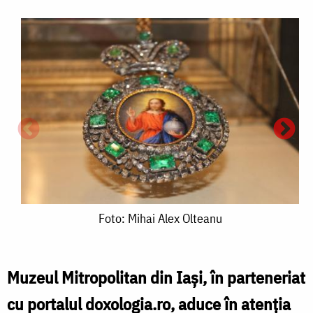
Foto:
Foto: Mihai Alex Olteanu
Mihai
Alex
Muzeul Mitropolitan din Iași, în parteneriat
Olteanu
cu portalul doxologia.ro, aduce în atenția
F