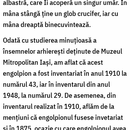
albastră, care Îi acoperă un singur umăr. În
mâna stângă ține un glob crucifer, iar cu
mâna dreaptă binecuvintează.
Odată cu studierea minuțioasă a
însemnelor arhierești deținute de Muzeul
Mitropolitan Iași, am aflat că acest
engolpion a fost inventariat în anul 1910 la
numărul 43, iar în inventarul din anul
1948, la numărul 29. De asemenea, din
inventarul realizat în 1910, aflăm de la
mențiuni că engolpionul fusese invetariat
și în 1875, ocazie cu care engolpionul avea