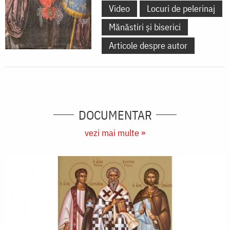
Video
Locuri de pelerinaj
Mănăstiri și biserici
Articole despre autor
DOCUMENTAR
vezi mai multe »