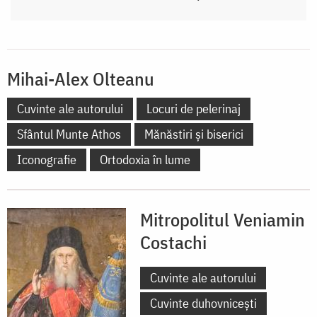
Mihai-Alex Olteanu
Cuvinte ale autorului
Locuri de pelerinaj
Sfântul Munte Athos
Mănăstiri și biserici
Iconografie
Ortodoxia în lume
Mitropolitul Veniamin
Costachi
Cuvinte ale autorului
Cuvinte duhovnicești