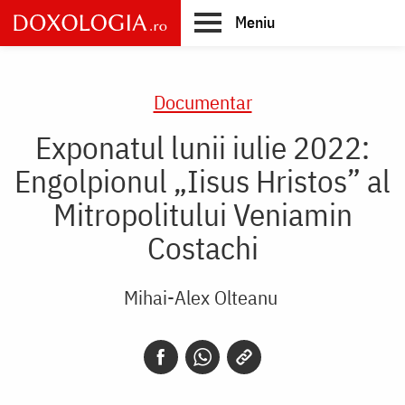
Skip
Meniu
to
main
Main
content
navigation
Documentar
Exponatul lunii iulie 2022:
Engolpionul „Iisus Hristos” al
Mitropolitului Veniamin
Costachi
Mihai-Alex Olteanu