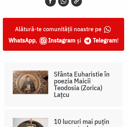
Alătură-te comunității noastre pe
WhatsApp
,
Instagram
și
Telegram
!
Sfânta Euharistie în
poezia Maicii
Teodosia (Zorica)
Lațcu
10 lucruri mai puțin