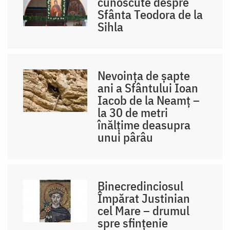
cunoscute despre
Sfânta Teodora de la
Sihla
Nevoința de șapte
ani a Sfântului Ioan
Iacob de la Neamț –
la 30 de metri
înălțime deasupra
unui pârâu
Binecredinciosul
Împărat Justinian
cel Mare – drumul
spre sfințenie