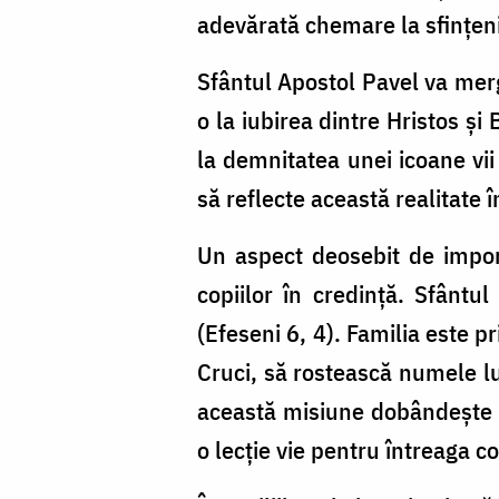
adevărată chemare la sfințen
Sfântul Apostol Pavel va me
o la iubirea dintre Hristos și
la demnitatea unei icoane vi
să reflecte această realitate 
Un aspect deosebit de importa
copiilor în credință. Sfântu
(Efeseni 6, 4). Familia este p
Cruci, să rostească numele lu
această misiune dobândește o
o lecție vie pentru întreaga c