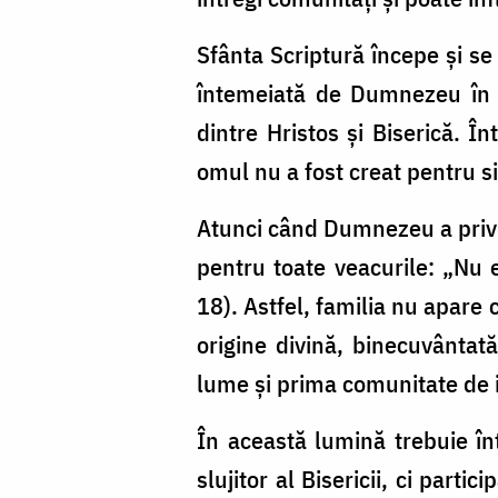
Sfânta Scriptură începe și se
întemeiată de Dumnezeu în g
dintre Hristos și Biserică. Î
omul nu a fost creat pentru 
Atunci când Dumnezeu a privit
pentru toate veacurile: „Nu e
18). Astfel, familia nu apare 
origine divină, binecuvântată
lume și prima comunitate de i
În această lumină trebuie înț
slujitor al Bisericii, ci part