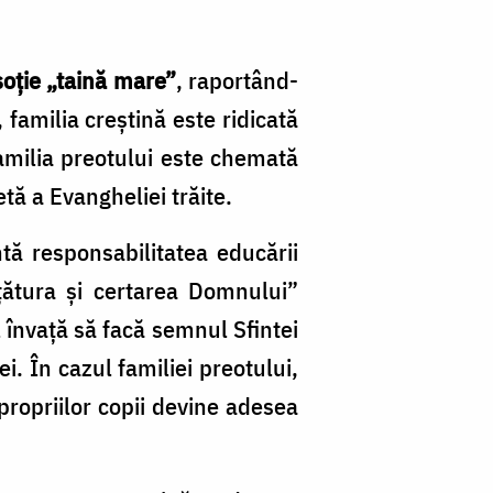
soție „taină mare”
, raportând-
 familia creștină este ridicată
amilia preotului este chemată
tă a Evangheliei trăite.
ntă responsabilitatea educării
ăţătura şi certarea Domnului”
l învață să facă semnul Sfintei
. În cazul familiei preotului,
ropriilor copii devine adesea