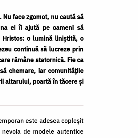
. Nu face zgomot, nu caută să
mina ei îi ajută pe oameni să
Hristos: o lumină liniștită, o
ezeu continuă să lucreze prin
 care rămâne statornică. Fie ca
asă chemare, iar comunitățile
ii altarului, poartă în tăcere și
ntemporan este adesea copleșit
r, nevoia de modele autentice