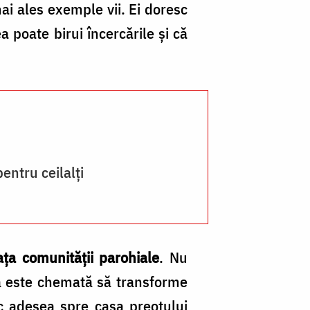
ai ales exemple vii. Ei doresc
a poate birui încercările și că
entru ceilalți
ața comunității parohiale
. Nu
 că este chemată să transforme
sc adesea spre casa preotului