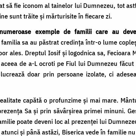
să fie iconom al tainelor lui Dumnezeu, tot ast
ne sunt trăite și mărturisite în fiecare zi.
numeroase exemple de familii care au deven
familia sa au păstrat credința într-o lume cople
or ales. Dreptul Iosif și logodnica sa, Fecioara M
, aceea de a-L ocroti pe Fiul lui Dumnezeu făcu
rează doar prin persoane izolate, ci adesea 
ealitate capătă o profunzime și mai mare. Mânt
prezența Sa și prin săvârșirea primei minuni. Ge
familie poate deveni loc al prezenței lui Dumnezeu
 atunci și până astăzi, Biserica vede în familie nu 