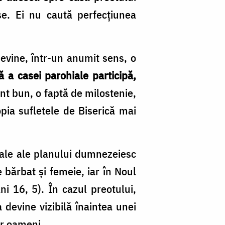
se. Ei nu caută perfecțiunea
devine, într-un anumit sens, o
ă a casei parohiale participă,
nt bun, o faptă de milostenie,
pia sufletele de Biserică mai
ntale ale planului dumnezeiesc
bărbat și femeie, iar în Noul
i 16, 5). În cazul preotului,
 devine vizibilă înaintea unei
or oameni.