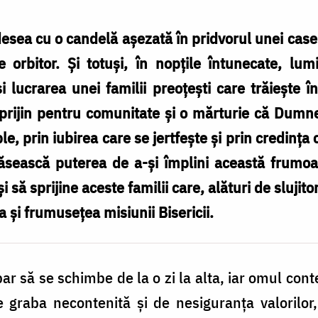
esea cu o candelă așezată în pridvorul unei case
e orbitor. Și totuși, în nopțile întunecate, lu
lucrarea unei familii preoțești care trăiește în 
prijin pentru comunitate și o mărturie că Dumn
le, prin iubirea care se jertfește și prin credința
 găsească puterea de a-și împlini această frumo
 să sprijine aceste familii care, alături de slujitor
 și frumusețea misiunii Bisericii.
par să se schimbe de la o zi la alta, iar omul co
e graba necontenită și de nesiguranța valorilo