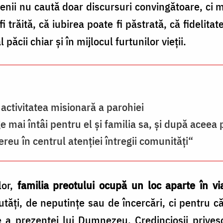
nii nu caută doar discursuri convingătoare, ci m
 trăită, că iubirea poate fi păstrată, că fidelitate
păcii chiar și în mijlocul furtunilor vieții.
n activitatea misionară a parohiei
e mai întâi pentru el și familia sa, şi după aceea p
reu în centrul atenţiei întregii comunităţi“
lor,
familia preotului ocupă un loc aparte în vi
eutăți, de neputințe sau de încercări, ci pentru
e a prezenței lui Dumnezeu. Credincioșii prive