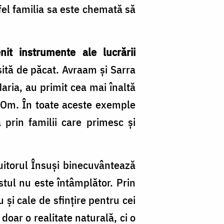
fel familia sa este chemată să
it instrumente ale lucrării
șită de păcat. Avraam și Sarra
aria, au primit cea mai înaltă
t Om. În toate aceste exemple
prin familii care primesc și
uitorul Însuși binecuvântează
stul nu este întâmplător. Prin
 și cale de sfințire pentru cei
doar o realitate naturală, ci o