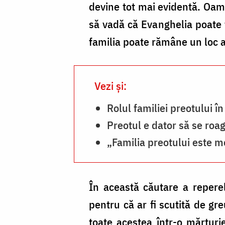
devine tot mai evidentă. Oame
să vadă că Evanghelia poate fi
familia poate rămâne un loc al 
Vezi și:
Rolul familiei preotului î
Preotul e dator să se roag
„Familia preotului este me
În această căutare a repere
pentru că ar fi scutită de gr
toate acestea într-o mărturi