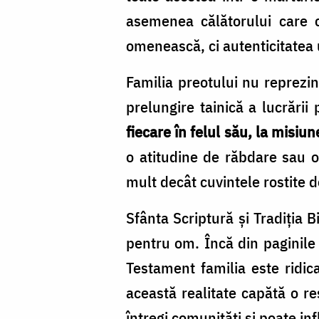
asemenea călătorului care c
omenească, ci autenticitatea un
Familia preotului nu reprezin
prelungire tainică a lucrării
fiecare în felul său, la misiu
o atitudine de răbdare sau o
mult decât cuvintele rostite 
Sfânta Scriptură și Tradiția 
pentru om. Încă din paginile
Testament familia este ridic
această realitate capătă o re
întregi comunități și poate i