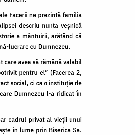
le Facerii ne prezintă familia
lipsei descriu nunta veșnică
storie a mântuirii, arătând că
eună-lucrare cu Dumnezeu.
nt care avea să rămână valabil
otrivit pentru el” (Facerea 2,
t social, ci ca o instituție de
e care Dumnezeu l-a ridicat în
r cadrul privat al vieții unui
șește în lume prin Biserica Sa.