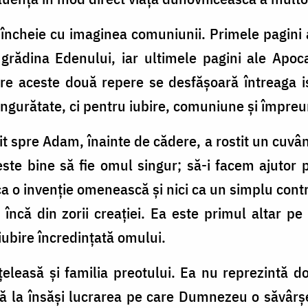
 încheie cu imaginea comuniunii. Primele pagini a
rădina Edenului, iar ultimele pagini ale Apoca
ntre aceste două repere se desfășoară întreaga i
singurătate, ci pentru iubire, comuniune și împr
 spre Adam, înainte de cădere, a rostit un cuvâ
ste bine să fie omul singur; să-i facem ajutor p
ca o invenție omenească și nici ca un simplu contrac
 încă din zorii creației. Ea este primul altar p
ubire încredințată omului.
eleasă și familia preotului. Ea nu reprezintă doa
icipă la însăși lucrarea pe care Dumnezeu o săvâr