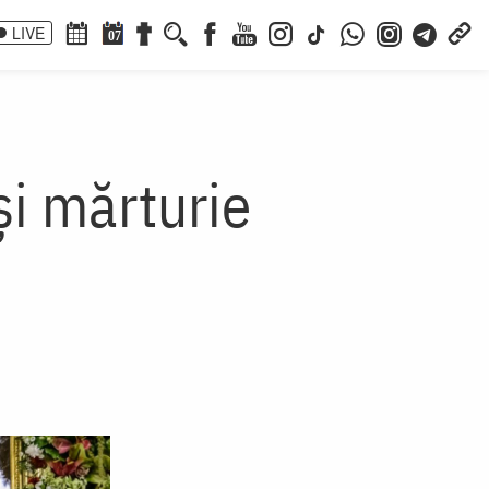
LIVE
07
 și mărturie