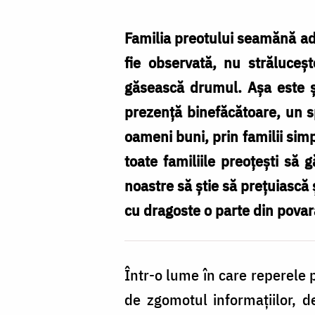
între
slujire
Familia preotului seamănă ad
și
fie observată, nu străluceșt
mărturie
găsească drumul. Așa este și 
/
prezență binefăcătoare, un s
Foto:
oameni buni, prin familii simp
pr.
toate familiile preoțești să
Silviu
noastre să știe să prețuiască și
Cluci
cu dragoste o parte din povara
Într-o lume în care reperele 
de zgomotul informațiilor, d