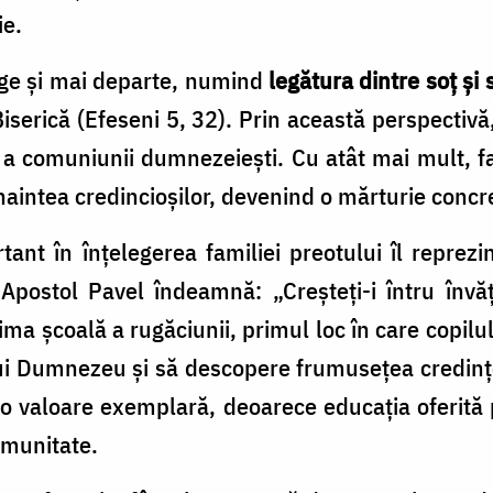
ie.
rge și mai departe, numind
legătura dintre soț și 
 Biserică (Efeseni 5, 32). Prin această perspectivă,
i a comuniunii dumnezeiești. Cu atât mai mult, f
înaintea credincioșilor, devenind o mărturie concre
nt în înțelegerea familiei preotului îl reprezi
l Apostol Pavel îndeamnă: „Creşteţi-i întru înv
rima școală a rugăciunii, primul loc în care copilu
i Dumnezeu și să descopere frumusețea credinței
 valoare exemplară, deoarece educația oferită p
omunitate.