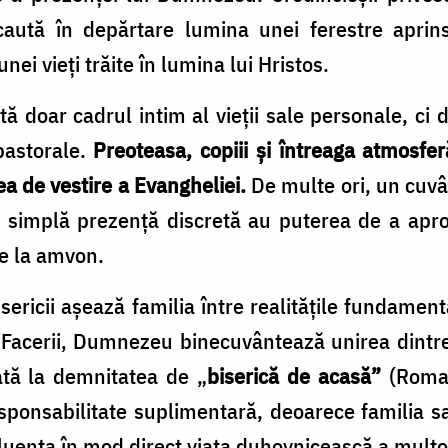
aută în depărtare lumina unei ferestre aprin
ei vieți trăite în lumina lui Hristos.
tă doar cadrul intim al vieții sale personale, ci 
 pastorale.
Preoteasa, copiii și întreaga atmosfer
nea de vestire a Evangheliei.
De multe ori, un cuvâ
 simplă prezență discretă au puterea de a apro
de la amvon.
Bisericii așează familia între realitățile fundame
 Facerii, Dumnezeu binecuvântează unirea dintre 
ată la demnitatea de „
biserică de acasă”
(Roman
sponsabilitate suplimentară, deoarece familia sa
nfluența în mod direct viața duhovnicească a mult