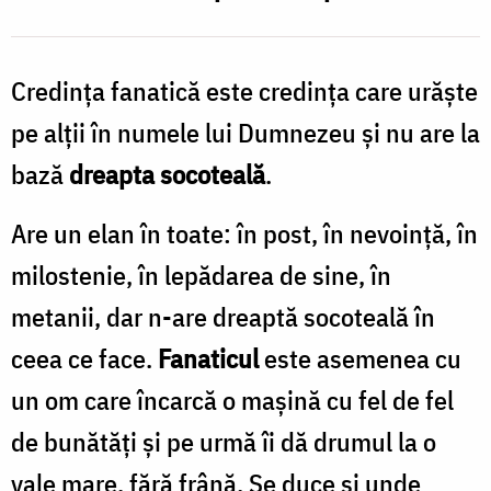
Credința fanatică este credința care urăște
pe alții în numele lui Dumnezeu și nu are la
bază
dreapta socoteală
.
Are un elan în toate: în post, în nevoință, în
milostenie, în lepădarea de sine, în
metanii, dar n-are dreaptă socoteală în
ceea ce face.
Fanaticul
este asemenea cu
un om care încarcă o mașină cu fel de fel
de bunătăți și pe urmă îi dă drumul la o
vale mare, fără frână. Se duce și unde