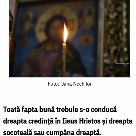
Foto:
Foto: Oana Nechifor
Oana
Nechifor
Toată fapta bună trebuie s-o conducă
dreapta credință în Iisus Hristos
și dreapta
socoteală sau cumpăna dreaptă.