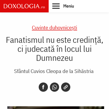
Skip
Meniu
to
main
Main
content
navigation
Cuvinte duhovnicești
Fanatismul nu este credință,
ci judecată în locul lui
Dumnezeu
Sfântul Cuvios Cleopa de la Sihăstria