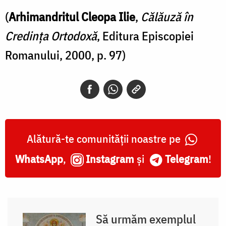
(
Arhimandritul Cleopa Ilie
,
Călăuză în
Credința Ortodoxă
, Editura Episcopiei
Romanului, 2000, p. 97)
Alătură-te comunității noastre pe
WhatsApp
,
Instagram
și
Telegram
!
Să urmăm exemplul