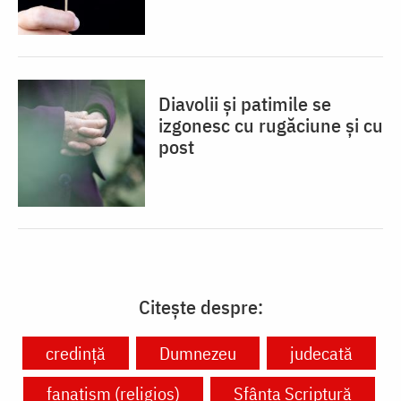
Diavolii și patimile se
izgonesc cu rugăciune și cu
post
Citește despre:
credință
Dumnezeu
judecată
fanatism (religios)
Sfânta Scriptură