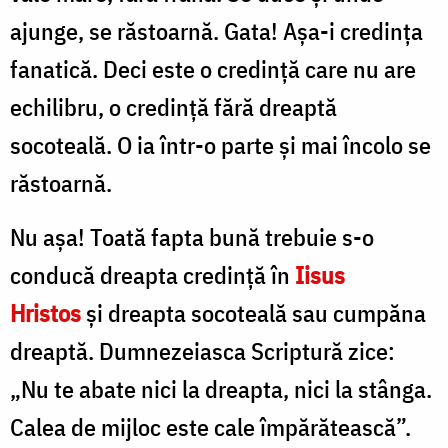
ajunge, se răstoarnă. Gata! Așa-i credința
fanatică. Deci este o credință care nu are
echilibru, o credință fără dreaptă
socoteală. O ia într-o parte și mai încolo se
răstoarnă.
Nu așa! Toată fapta bună trebuie s-o
conducă dreapta credință în
Iisus
Hristos
și dreapta socoteală sau cumpăna
dreaptă. Dumnezeiasca Scriptură zice:
„Nu te abate nici la dreapta, nici la stânga.
Calea de mijloc este cale împărătească”.