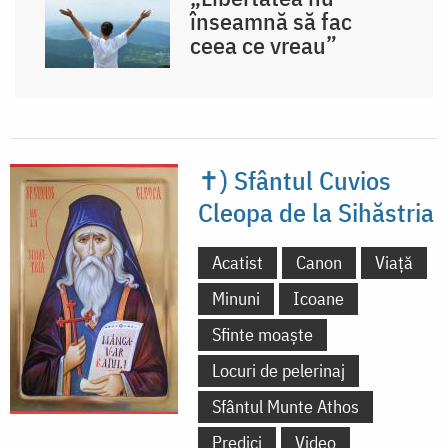
înseamnă să fac
ceea ce vreau”
✝) Sfântul Cuvios
Cleopa de la Sihăstria
Acatist
Canon
Viață
Minuni
Icoane
Sfinte moaște
Locuri de pelerinaj
Sfântul Munte Athos
Predici
Video