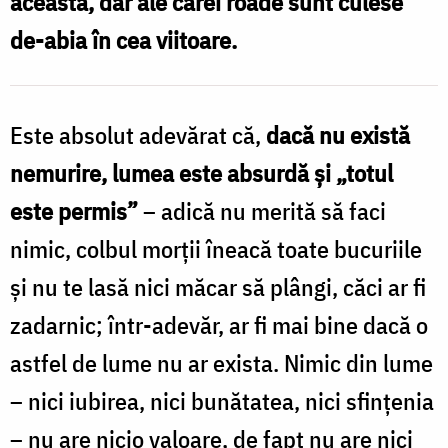
aceasta, dar ale cărei roade sunt culese
acesta
de-abia în cea viitoare.
este
nemuritor
/
Este absolut adevărat că,
dacă nu există
Foto:
nemurire, lumea este absurdă și „totul
Constantin
este permis”
– adică nu merită să faci
Comici
nimic, colbul morții îneacă toate bucuriile
și nu te lasă nici măcar să plângi, căci ar fi
za­darnic; într-adevăr, ar fi mai bine dacă o
astfel de lume nu ar exista. Nimic din lume
– nici iubirea, nici bunătatea, nici sfințenia
– nu are nicio valoare, de fapt nu are nici