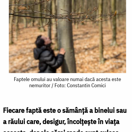
Faptele
Faptele omului au valoare numai dacă acesta este
nemuritor / Foto: Constantin Comici
omului
au
valoare
Fiecare faptă este o sămân­ță a binelui sau
numai
a răului care, desigur, încolțește în viața
dacă