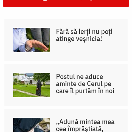
Fără să ierți nu poți
atinge veșnicia!
Postul ne aduce
aminte de Cerul pe
care îl purtăm în noi
„Adună mintea mea
cea împrăștiată,