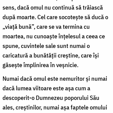
sens, dacă omul nu con­tinuă să trăiască
după moarte. Cel care socoteș­te să ducă o
„viață bună”, care se va termina cu
moartea, nu cunoaște înțelesul a ceea ce
spune, cuvintele sale sunt numai o
caricatură a bunătă­ții creștine, care își
găsește împlinirea în veșnicie.
Numai dacă omul este nemuritor și numai
dacă lumea viitoare este așa cum a
descoperit-o Dumnezeu poporului Său
ales, creștinilor, numai așa faptele omului