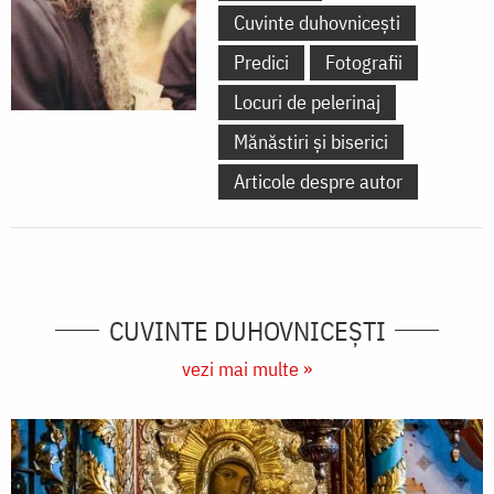
Cuvinte duhovnicești
Predici
Fotografii
Locuri de pelerinaj
Mănăstiri și biserici
Articole despre autor
CUVINTE DUHOVNICEȘTI
vezi mai multe »