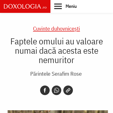
Skip
Meniu
to
main
Main
content
navigation
Cuvinte duhovnicești
Faptele omului au valoare
numai dacă acesta este
nemuritor
Părintele Serafim Rose