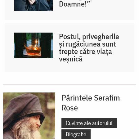
Doamne!”
Postul, privegherile
și rugăciunea sunt
trepte către viața
veșnică
Părintele Serafim
Rose
Cuvinte ale autorului
Biografie