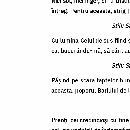
Nici sol, nici înger, ci Tu Î
întreg. Pentru aceasta, strig 
Stih: S
Cu lumina Celui de sus fiind 
ca, bucurându-mă, să cânt ad
Stih: S
Pășind pe scara faptelor bune
aceasta, poporul Bariului de l
Preoții cei credincioși cu tin
noi, nevrednicii, te îndemnăm