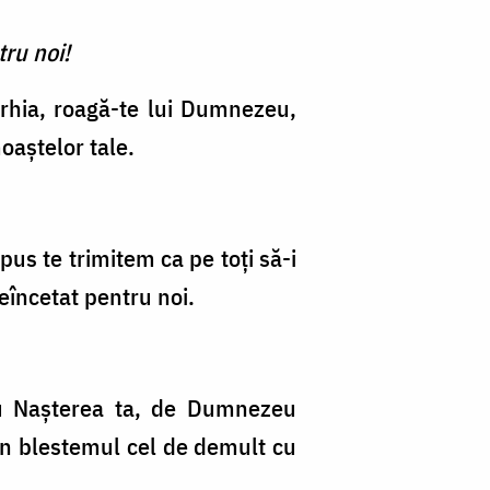
ru noi!
arhia, roagă-te lui Dumnezeu,
oaștelor tale.
Apus te trimitem ca pe toți să-i
neîncetat pentru noi.
cu Nașterea ta, de Dumnezeu
din blestemul cel de demult cu