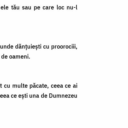
mele tău sau pe care loc nu-l
 unde dănțuiești cu proorociii,
l de oameni.
 cu multe păcate, ceea ce ai
 ceea ce ești una de Dumnezeu