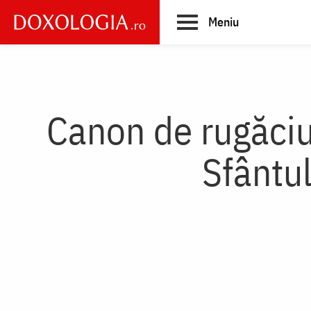
Skip
Meniu
to
main
Main
content
navigation
Canon de rugăciu
Sfântul