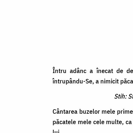
Întru adânc a înecat de de
întrupându-Se, a nimicit păcat
Stih: S
Cântarea buzelor mele primeș
păcatele mele cele multe, ca 
lui.