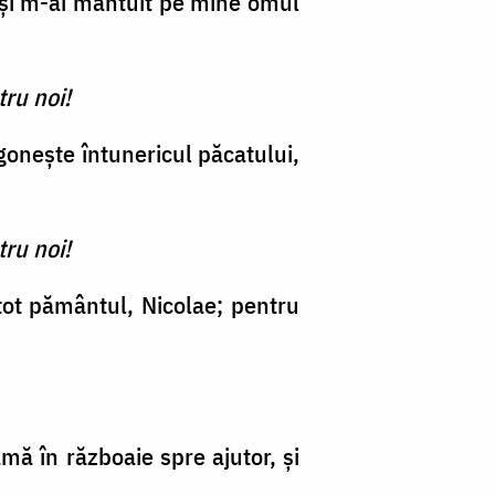
, și m-ai mântuit pe mine omul
ru noi!
gonește întunericul păcatului,
ru noi!
 tot pământul, Nicolae; pentru
amă în războaie spre ajutor, și