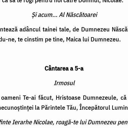
Și acum... Al Născătoarei
ntează adâncul tainei tale, de Dumnezeu Născăto
ndu-ne, te cinstim pe tine, Maica lui Dumnezeu.
Cântarea a 5-a
Irmosul
i oameni Te-ai făcut, Hristoase Dumnezeule, că 
ecunoștinței la Părintele Tău, Începătorul Lumini
finte Ierarhe Nicolae, roagă-te lui Dumnezeu pent