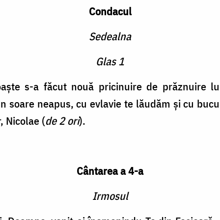
Condacul
Sedealna
Glas 1
oaște s-a făcut nouă pricinuire de prăznuire l
n soare neapus, cu evlavie te lăudăm și cu bucur
, Nicolae (
de 2 ori
).
Cântarea a 4-a
Irmosul