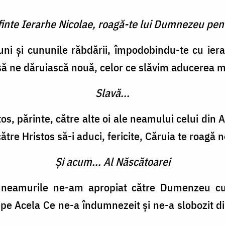
finte Ierarhe Nicolae, roagă-te lui Dumnezeu pent
uni și cununile răbdării, împodobindu-te cu ier
 să ne dăruiască nouă, celor ce slăvim aducerea m
Slavă...
tos, părinte, către alte oi ale neamului celui din 
ătre Hristos să-i aduci, fericite, Căruia te roagă 
Și acum... Al Născătoarei
, neamurile ne-am apropiat către Dumenzeu 
 pe Acela Ce ne-a îndumnezeit și ne-a slobozit 