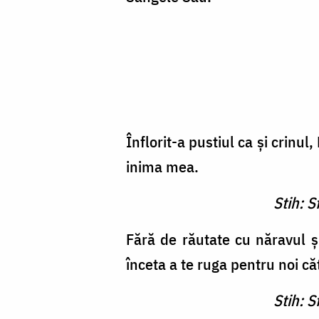
Înflorit-a pustiul ca și crinul
inima mea.
Stih: S
Fără de răutate cu năravul ș
înceta a te ruga pentru noi c
Stih: S