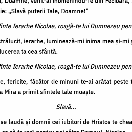
nsuți, Doamne, venit-ai înomenindu-Te din Fecioară
Ție: „Slavă puterii Tale, Doamne!”
finte Ierarhe Nicolae, roagă-te lui Dumnezeu pent
strălucit, ierarhe, luminează-mi inima mea și-mi 
ucerea ta cea sfântă.
finte Ierarhe Nicolae, roagă-te lui Dumnezeu pent
, fericite, făcător de minuni te-ai arătat peste
a Mira a primit sfintele tale moaște.
Slavă...
e se laudă și domnii cei iubitori de Hristos te che
 ca să te rogi pentru noi către Domnul, Nicolae.