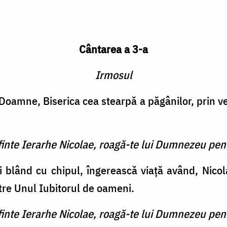
Cântarea a 3-a
Irmosul
, Doamne, Biserica cea stearpă a păgânilor, prin ve
finte Ierarhe Nicolae, roagă-te lui Dumnezeu pent
i blând cu chipul, îngerească viață având, Nico
ătre Unul Iubitorul de oameni.
finte Ierarhe Nicolae, roagă-te lui Dumnezeu pent