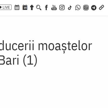
LIVE
09
ducerii moaștelor
Bari (1)