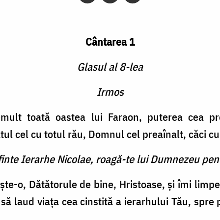
Cântarea 1
Glasul al 8-lea
Irmos
mult toată oastea lui Faraon, puterea cea pre
ul cel cu totul rău, Domnul cel preaînalt, căci cu
finte Ierarhe Nicolae, roagă-te lui Dumnezeu pent
te-o, Dătătorule de bine, Hristoase, și îmi li
să laud viața cea cinstită a ierarhului Tău, spr