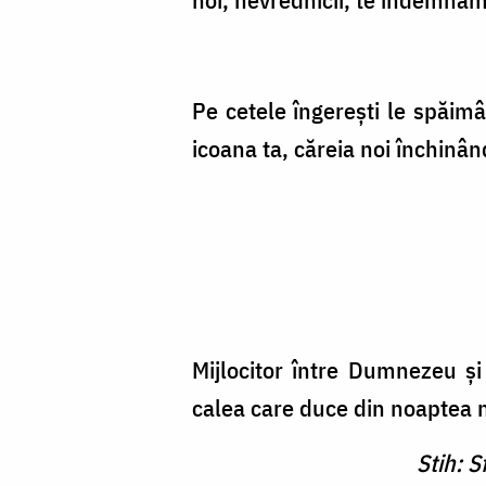
Pe cetele îngerești le spăimâ
icoana ta, căreia noi închinâ
Mijlocitor între Dumnezeu ș
calea care duce din noaptea n
Stih: S