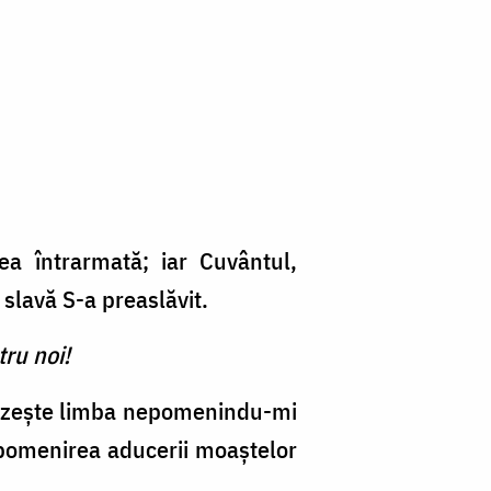
a întrarmată; iar Cuvântul,
 slavă S-a preaslăvit.
ru noi!
mpezește limba nepomenindu-mi
e pomenirea aducerii moaștelor