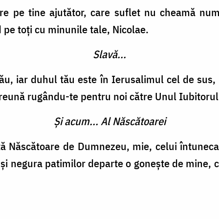
 are pe tine ajutător, care suflet nu cheamă nu
pe toți cu minunile tale, Nicolae.
Slavă...
ău, iar duhul tău este în Ierusalimul cel de sus,
împreună rugându-te pentru noi către Unul Iubitoru
Și acum... Al Născătoarei
tă Născătoare de Dumnezeu, mie, celui întunecat
și negura patimilor departe o gonește de mine,