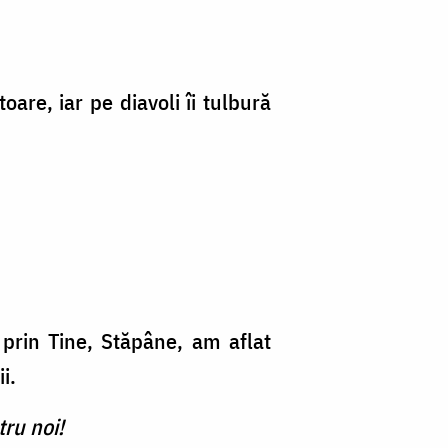
are, iar pe diavoli îi tulbură
prin Tine, Stăpâne, am aflat
i.
ru noi!