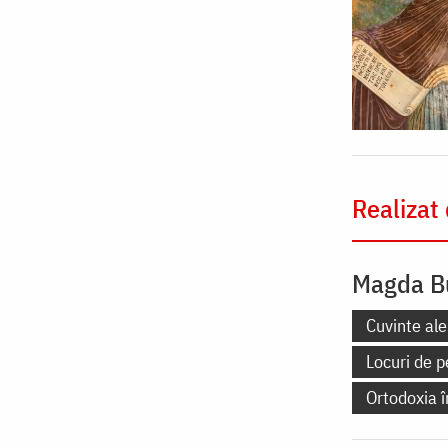
Realizat
Magda B
Cuvinte ale
Locuri de p
Ortodoxia 