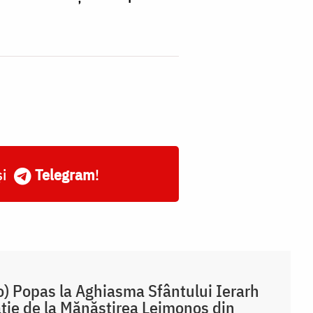
și
Telegram
!
o) Popas la Aghiasma Sfântului Ierarh
tie de la Mănăstirea Leimonos din