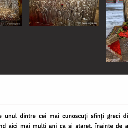
e unul dintre cei mai cunoscuți sfinți greci di
d aici mai mulți ani ca și stareț, înainte de a