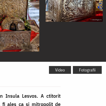
Video
Fotografii
n Insula Lesvos. A ctitorit
 fi ales ca și mitropolit de