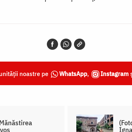
nității noastre pe
WhatsApp
,
Instagram
a Mănăstirea
(Fot
svos
Igna