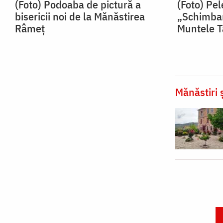
(Foto) Podoaba de pictură a
(Foto) Pel
bisericii noi de la Mănăstirea
„Schimbar
Râmeț
Muntele T
Mănăstiri ș