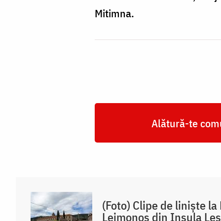
Mitimna.
Alătură-te comu
(Foto) Clipe de liniște l
Leimonos din Insula Le