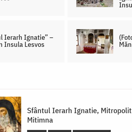
Insu
l Ierarh Ignatie” –
(Fot
n Insula Lesvos
Mănă
Sfântul Ierarh Ignatie, Mitropoli
Mitimna