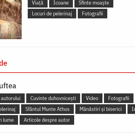
Viață
Icoane
Sfinte moaște
Locuri de pelerinaj
Fotografii
 de
uftea
 autorului
Cuvinte duhovnicești
Video
Fotografii
elerinaj
Sfântul Munte Athos
Mănăstiri și biserici
I
în lume
Articole despre autor