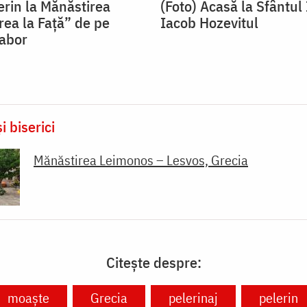
erin la Mănăstirea
(Foto) Acasă la Sfântul
ea la Față” de pe
Iacob Hozevitul
abor
i biserici
Mănăstirea Leimonos – Lesvos, Grecia
Citește despre:
moaște
Grecia
pelerinaj
pelerin