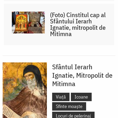
(Foto) Cinstitul cap al
Sfântului Ierarh
Ignatie, mitropolit de
Mitimna
Sfântul Ierarh
Ignatie, Mitropolit de
Mitimna
Viață
Icoane
Sfinte moaște
Locuri de pelerinaj