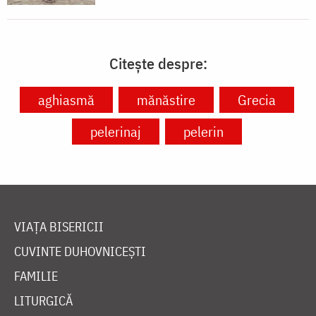
Citește despre:
aghiasmă
mănăstire
Grecia
pelerinaj
pelerin
VIAȚA BISERICII
CUVINTE DUHOVNICEȘTI
FAMILIE
LITURGICĂ