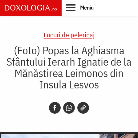
Skip
Meniu
to
main
Main
content
navigation
Locuri de pelerinaj
(Foto) Popas la Aghiasma
Sfântului Ierarh Ignatie de la
Mănăstirea Leimonos din
Insula Lesvos