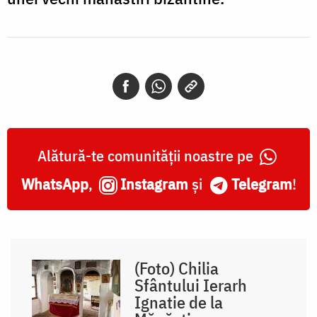
Alătură-te comunității noastre pe
WhatsApp
,
Instagram
și
Telegram
!
(Foto) Chilia
Sfântului Ierarh
Ignatie de la