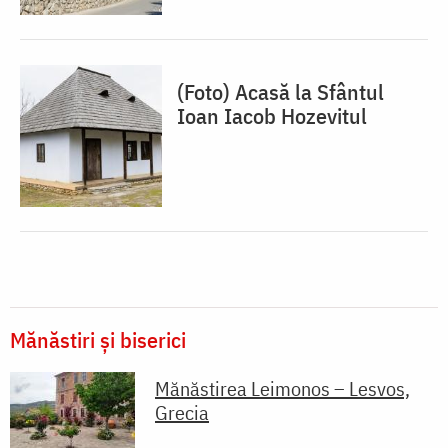
(Foto) Acasă la Sfântul
Ioan Iacob Hozevitul
Mănăstiri și biserici
Mănăstirea Leimonos – Lesvos,
Grecia