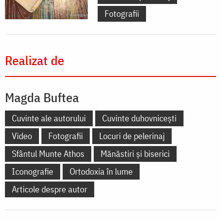
Fotografii
Realizat de
Magda Buftea
Cuvinte ale autorului
Cuvinte duhovnicești
Video
Fotografii
Locuri de pelerinaj
Sfântul Munte Athos
Mănăstiri și biserici
Iconografie
Ortodoxia în lume
Articole despre autor