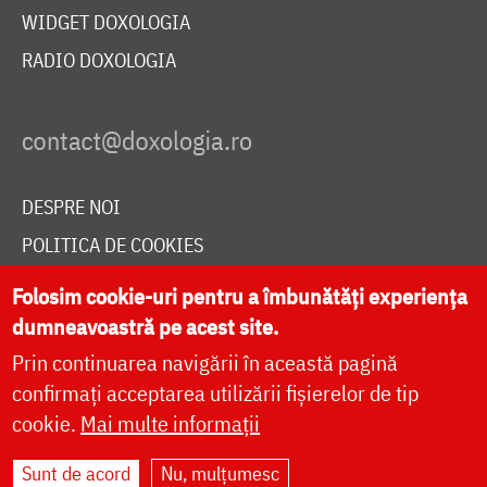
WIDGET DOXOLOGIA
RADIO DOXOLOGIA
DESPRE NOI
POLITICA DE COOKIES
DONEAZĂ ONLINE PENTRU CATEDRALA NAȚIONALĂ
Folosim cookie-uri pentru a îmbunătăți experiența
dumneavoastră pe acest site.
Prin continuarea navigării în această pagină
LIVE
confirmați acceptarea utilizării fișierelor de tip
cookie.
Mai multe informații
Site dezvoltat de
DOXOLOGIA MEDIA
,
Sunt de acord
Nu, mulțumesc