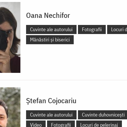
Oana Nechifor
Cuvinte ale autorului
Fotografii
Locuri d
Mănăstiri și biserici
Ștefan Cojocariu
Cuvinte ale autorului
Cuvinte duhovnicești
Video
Fotografii
Locuri de pelerinaj