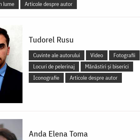
în lume
Articole despre autor
Tudorel Rusu
Cuvinte ale autorului
Video
Fotografii
Locuri de pelerinaj
Mănăstiri și biserici
Iconografie
Articole despre autor
Anda Elena Toma