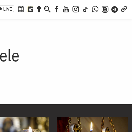
LIVE
07
ele