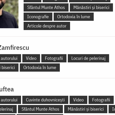
Sfântul Munte Athos
Mănăstiri și biserici
Iconografie
Ortodoxia în lume
Articole despre autor
Zamfirescu
 autorului
Video
Fotografii
Locuri de pelerinaj
 biserici
Ortodoxia în lume
uftea
 autorului
Cuvinte duhovnicești
Video
Fotografii
elerinaj
Sfântul Munte Athos
Mănăstiri și biserici
I