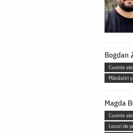
Bogdan 
Cuvinte ale
Mănăstiri și
Magda B
Cuvinte ale
Locuri de p