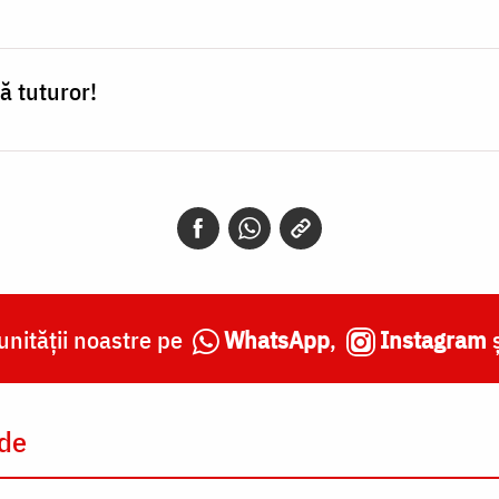
ă tuturor!
nității noastre pe
WhatsApp
,
Instagram
 de