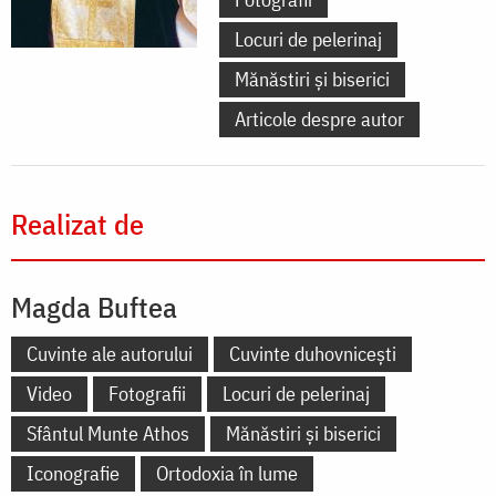
Locuri de pelerinaj
Mănăstiri și biserici
Articole despre autor
Realizat de
Magda Buftea
Cuvinte ale autorului
Cuvinte duhovnicești
Video
Fotografii
Locuri de pelerinaj
Sfântul Munte Athos
Mănăstiri și biserici
Iconografie
Ortodoxia în lume