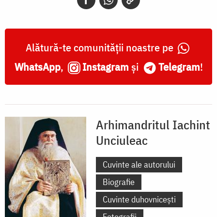
Alătură-te comunității noastre pe
WhatsApp
,
Instagram
și
Telegram
!
Arhimandritul Iachint
Unciuleac
Cuvinte ale autorului
Biografie
Cuvinte duhovnicești
Fotografii