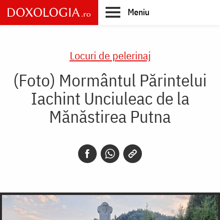
Skip
Meniu
to
main
Main
content
navigation
Locuri de pelerinaj
(Foto) Mormântul Părintelui
Iachint Unciuleac de la
Mănăstirea Putna