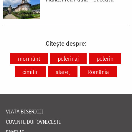
Citește despre:
mormânt
pelerinaj
pelerin
cimitir
stareț
România
VIAȚA BISERICII
CUVINTE DUHOVNICEȘTI