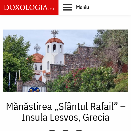
Skip
Meniu
to
main
Main
content
navigation
Mănăstirea „Sfântul Rafail” –
Insula Lesvos, Grecia