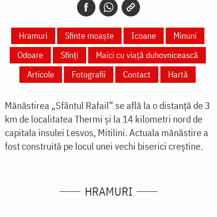
Hramuri
Sfinte moaște
Icoane
Minuni
Odoare
Sfinți
Maici cu viață duhovnicească
Articole
Fotografii
Contact
Hartă
Mănăstirea „Sfântul Rafail” se află la o distanţă de 3
km de localitatea Thermi și la 1
4 kilometri nord de
capitala insulei Lesvos, Mitilini
. Actuala mănăstire a
fost construită pe locul unei vechi biserici creștine.
HRAMURI