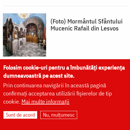
(Foto) Mormântul Sfântului
Mucenic Rafail din Lesvos
Folosim cookie-uri pentru a îmbunătăți experiența
dumneavoastră pe acest site.
„Mare este harul tău, Sfinte
Prin continuarea navigării în această pagină
al meu Rafail!”
confirmați acceptarea utilizării fișierelor de tip
cookie.
Mai multe informații
Sunt de acord
Nu, mulțumesc