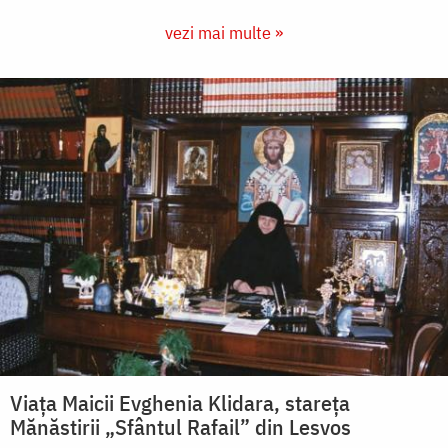
vezi mai multe »
Viața Maicii Evghenia Klidara, stareța
Mănăstirii „Sfântul Rafail” din Lesvos