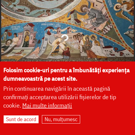
Folosim cookie-uri pentru a îmbunătăți experiența
dumneavoastră pe acest site.
Prin continuarea navigării în această pagină
confirmați acceptarea utilizării fișierelor de tip
cookie.
Mai multe informații
Sunt de acord
Nu, mulțumesc