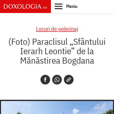
Skip
Meniu
to
main
Main
content
navigation
Locuri de pelerinaj
(Foto) Paraclisul „Sfântului
Ierarh Leontie” de la
Mănăstirea Bogdana