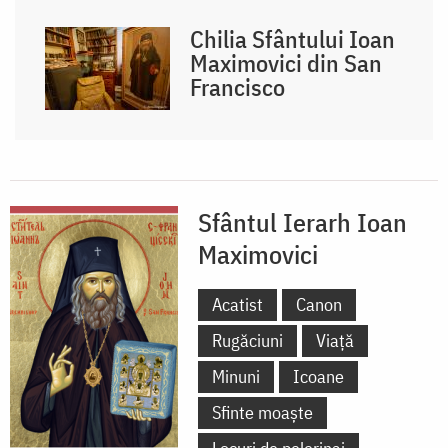
Chilia Sfântului Ioan
Maximovici din San
Francisco
Sfântul Ierarh Ioan
Maximovici
Acatist
Canon
Rugăciuni
Viață
Minuni
Icoane
Sfinte moaște