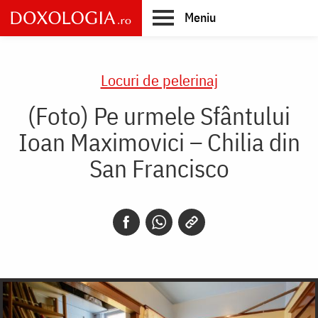
Skip
Meniu
to
main
Main
content
navigation
Locuri de pelerinaj
(Foto) Pe urmele Sfântului
Ioan Maximovici – Chilia din
San Francisco