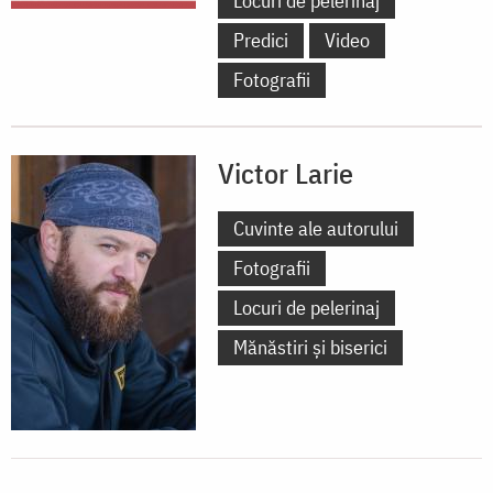
Locuri de pelerinaj
Predici
Video
Fotografii
Victor Larie
Cuvinte ale autorului
Fotografii
Locuri de pelerinaj
Mănăstiri și biserici