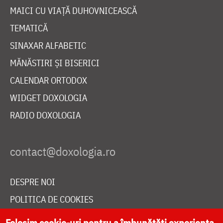
MAICI CU VIAȚĂ DUHOVNICEASCĂ
TEMATICĂ
SINAXAR ALFABETIC
MĂNĂSTIRI ȘI BISERICI
CALENDAR ORTODOX
WIDGET DOXOLOGIA
RADIO DOXOLOGIA
DESPRE NOI
POLITICA DE COOKIES
DONEAZĂ ONLINE PENTRU CATEDRALA NAȚIONALĂ
Folosim cookie-uri pentru a îmbunătăți experiența