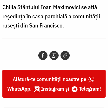
Chilia Sfântului Ioan Maximovici se află
reşedinţa în casa parohială a comunităţii
ruseşti din San Francisco.
Alătură-te comunității noastre pe
WhatsApp
,
Instagram
și
Telegram
!