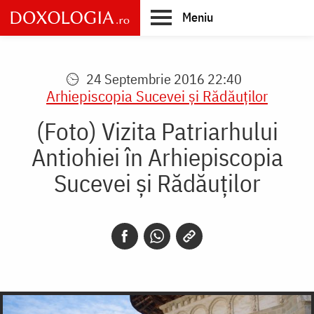
Skip
Meniu
to
main
Main
content
navigation
24 Septembrie 2016 22:40
Arhiepiscopia Sucevei şi Rădăuţilor
(Foto) Vizita Patriarhului
Antiohiei în Arhiepiscopia
Sucevei și Rădăuților