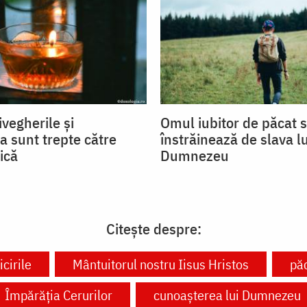
ivegherile și
Omul iubitor de păcat 
a sunt trepte către
înstrăinează de slava lu
ică
Dumnezeu
Citește despre:
icirile
Mântuitorul nostru Iisus Hristos
pă
Împărăția Cerurilor
cunoașterea lui Dumnezeu