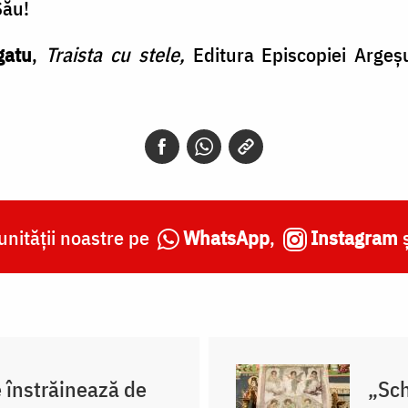
Său!
gatu
,
Traista cu stele,
Editura Episcopiei Argeș
nității noastre pe
WhatsApp
,
Instagram
e înstrăinează de
„Sch