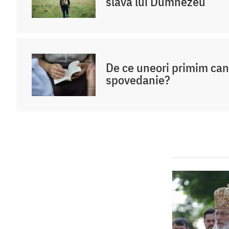
slava lui Dumnezeu
De ce uneori primim ca
spovedanie?