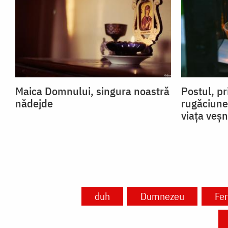
Maica Domnului, singura noastră
Postul, pr
nădejde
rugăciune
viața veșn
duh
Dumnezeu
Fer