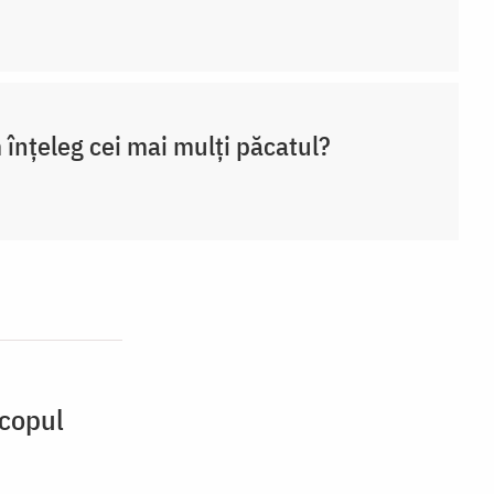
înțeleg cei mai mulți păcatul?
scopul