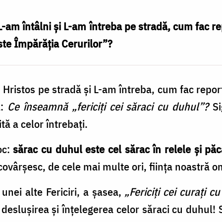
-am întâlni și L-am întreba pe stradă, cum fac rep
este Împărăția Cerurilor”?
 Hristos pe stradă şi L-am întreba, cum fac report
:
Ce înseamnă „fericiţi cei săraci cu duhul”?
Si
tă a celor întrebaţi.
oc:
sărac cu duhul este cel sărac în relele şi păc
covârşesc, de cele mai multe ori, fiinţa noastră 
nei alte Fericiri, a şasea,
„Fericiţi cei curaţi 
 desluşirea şi înţelegerea celor săraci cu duhu