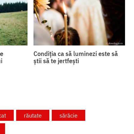
se
Condiția ca să luminezi este să
i
știi să te jertfești
cat
răutate
sărăcie