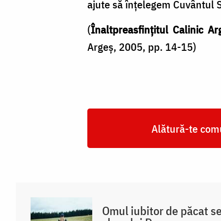
ajute să înţelegem Cuvântul 
(
Înaltpreasfințitul Calinic Ar
Argeș, 2005, pp. 14-15)
Alătură-te comu
Omul iubitor de păcat s