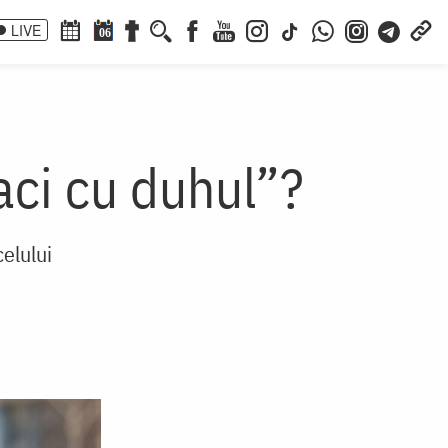
LIVE
06
aci cu duhul”?
celului