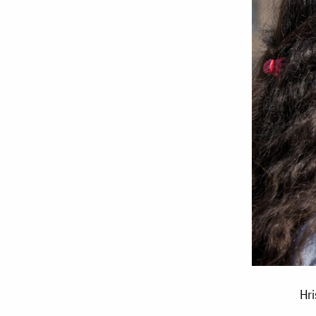
Hristoase,
Hri
care