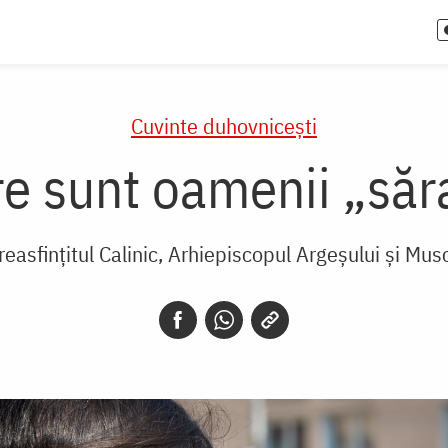
Cuvinte duhovnicești
re sunt oamenii „săr
reasfințitul Calinic, Arhiepiscopul Argeșului și Mus