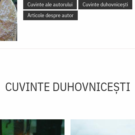
Cuvinte ale autorului
Cuvinte duhovnicești
Articole despre autor
CUVINTE DUHOVNICEȘTI