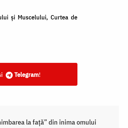
ului și Muscelului, Curtea de
și
Telegram
!
imbarea la față” din inima omului