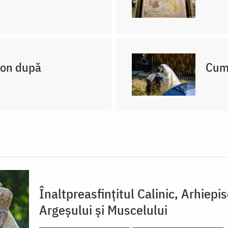
non după
Cum 
Înaltpreasfințitul Calinic, Arhiepi
Argeșului și Muscelului