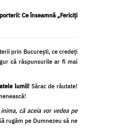
orterii: Ce înseamnă „Fericiți
erii prin Bucureşti, ce credeţi
gur că răspunsurile ar fi mai
atele lumii!
Sărac de răutate!
omenească!
cu inima, că aceia vor vedea pe
l! Să rugăm pe Dumnezeu să ne