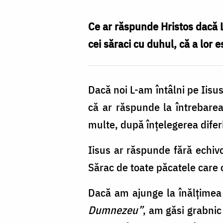
sunt
oamenii
Ce ar răspunde Hristos dacă L
„săraci
cei săraci cu duhul, că a lor 
cu
duhul”?
Dacă noi L-am întâlni pe Iisus
/
că ar răspunde la întrebarea
Foto:
multe, după înţelegerea diferi
Oana
Nechifor
Iisus ar răspunde fără echiv
Sărac de toate păcatele care 
Dacă am ajunge la înălţimea u
Dumnezeu”
, am găsi grabnic