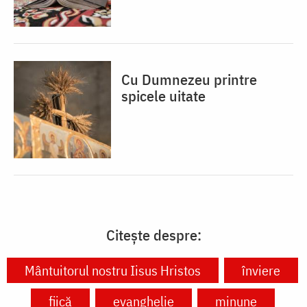
Cu Dumnezeu printre
spicele uitate
Citește despre:
Mântuitorul nostru Iisus Hristos
înviere
fiică
evanghelie
minune