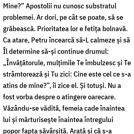
Mine?” Apostolii nu cunosc substratul
problemei. Ar dori, pe cât se poate, să se
grăbească. Prioritatea lor e fetița bolnavă.
Ca atare, Petru încearcă să-L calmeze și să
Îl determine să-și continue drumul:
„Învăţătorule, mulţimile Te îmbulzesc şi Te
strâmtorează şi Tu zici: Cine este cel ce s-a
atins de mine?”, îi zice el. Și totuși. Nu a
fost vorba despre o atingere oarecare.
Văzându-se vădită, femeia cade înaintea
lui și mărturisește înaintea întregului
popor fapta săvârșită. Arată și că s-a