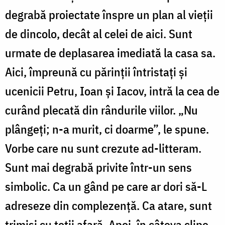
degrabă proiectate înspre un plan al vieții
de dincolo, decât al celei de aici. Sunt
urmate de deplasarea imediată la casa sa.
Aici, împreună cu părinții întristați și
ucenicii Petru, Ioan și Iacov, intră la cea de
curând plecată din rândurile viilor. „Nu
plângeţi; n-a murit, ci doarme”, le spune.
Vorbe care nu sunt crezute ad-litteram.
Sunt mai degrabă privite într-un sens
simbolic. Ca un gând pe care ar dori să-L
adreseze din complezență. Ca atare, sunt
trimiși cu toții afară. Apoi, în câteva clipe