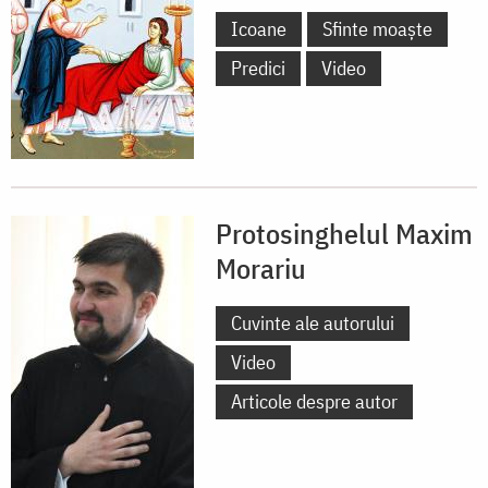
Icoane
Sfinte moaște
Predici
Video
Protosinghelul Maxim
Morariu
Cuvinte ale autorului
Video
Articole despre autor