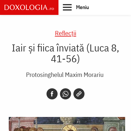
Skip
Meniu
to
main
Main
content
navigation
Reflecții
Iair și fiica înviată (Luca 8,
41-56)
Protosinghelul Maxim Morariu