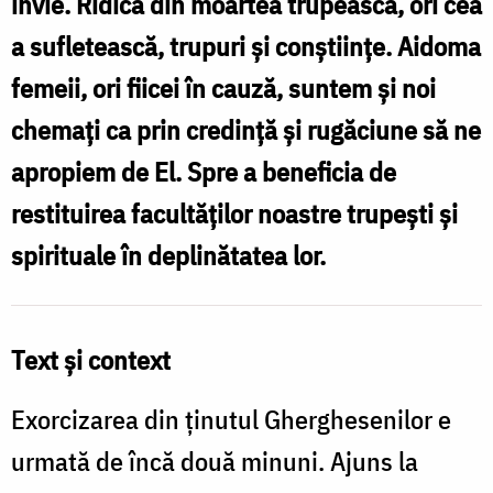
învie. Ridică din moartea trupească, ori cea
/
a sufletească, trupuri și conștiințe. Aidoma
Foto:
femeii, ori fiicei în cauză, suntem și noi
ziarullumina.ro
chemați ca prin credință și rugăciune să ne
apropiem de El. Spre a beneficia de
restituirea facultăților noastre trupești și
spirituale în deplinătatea lor.
Text și context
Exorcizarea din ținutul Gherghesenilor e
urmată de încă două minuni. Ajuns la