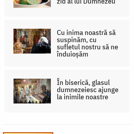
zid al lui Dumnezeu
Cu inima noastră să
suspinăm, cu
sufletul nostru să ne
înduioșăm
În biserică, glasul
dumnezeiesc ajunge
la inimile noastre