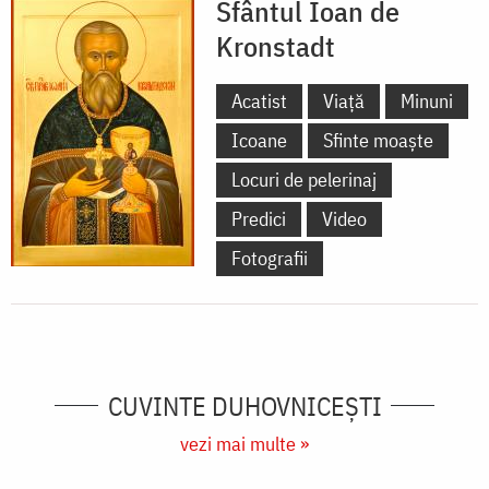
Sfântul Ioan de
Kronstadt
Acatist
Viață
Minuni
Icoane
Sfinte moaște
Locuri de pelerinaj
Predici
Video
Fotografii
CUVINTE DUHOVNICEȘTI
vezi mai multe »