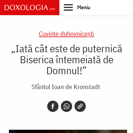
Skip
Meniu
to
main
Main
content
navigation
Cuvinte duhovnicești
„Iată cât este de puternică
Biserica întemeiată de
Domnul!”
Sfântul Ioan de Kronstadt