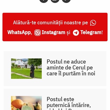
Alătură-te comunității noastre pe
WhatsApp
,
Instagram
și
Telegram
!
Postul ne aduce
aminte de Cerul pe
care îl purtăm în noi
Postul este
puternică întărire,