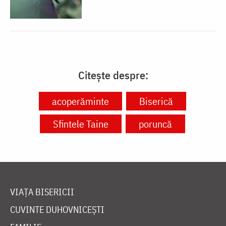
Citește despre:
acoperăminte
Biserică
Sfintele Taine
poruncă
VIAȚA BISERICII
CUVINTE DUHOVNICEȘTI