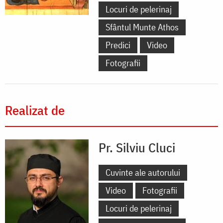
Locuri de pelerinaj
Sfântul Munte Athos
Predici
Video
Fotografii
Realizat de
Pr. Silviu Cluci
Cuvinte ale autorului
Video
Fotografii
Locuri de pelerinaj