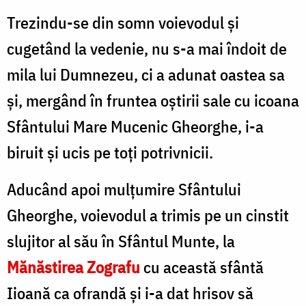
Trezindu-se din somn voievodul şi
cugetând la vedenie, nu s-a mai îndoit de
mila lui Dumnezeu, ci a adunat oastea sa
şi, mergând în fruntea oştirii sale cu icoana
Sfântului Mare Mucenic Gheorghe, i-a
biruit şi ucis pe toţi potrivnicii.
Aducând apoi mulţumire Sfântului
Gheorghe, voievodul a trimis pe un cinstit
slujitor al său în Sfântul Munte, la
Mănăstirea Zografu
cu această sfântă
Iioană ca ofrandă şi i-a dat hrisov să