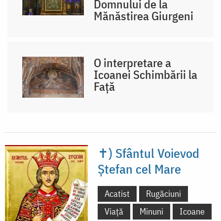
Domnului de la
Mănăstirea Giurgeni
O interpretare a
Icoanei Schimbării la
Față
✝) Sfântul Voievod
Ștefan cel Mare
Acatist
Rugăciuni
Viață
Minuni
Icoane