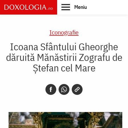
Skip
Meniu
to
main
Main
content
navigation
Iconografie
Icoana Sfântului Gheorghe
dăruită Mănăstirii Zografu de
Ștefan cel Mare