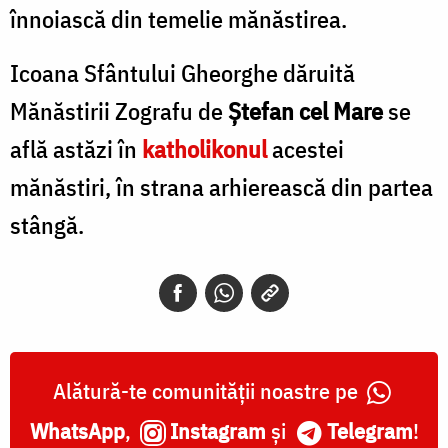
înnoiască din temelie mănăstirea.
Icoana Sfântului Gheorghe dăruită
Mănăstirii Zografu de
Ştefan cel Mare
se
află astăzi în
katholikonul
acestei
mănăstiri, în strana arhierească din partea
stângă.
Alătură-te comunității noastre pe
WhatsApp
,
Instagram
și
Telegram
!