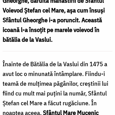
Gheorghe, dăruită mănăstirii de Sfântul
Ștefan
Voievod Ştefan cel Mare, aşa cum însuşi
cel
Sfântul Gheorghe i-a poruncit. Această
Mare
icoană l-a însoţit pe marele voievod în
/
bătălia de la Vaslui.
Foto:
Pr.
Silviu
Înainte de Bătălia de la Vaslui din 1475 a
Cluci
avut loc o minunată întâmplare. Fiindu-i
teamă de mulţimea păgânilor, creştinii lui
fiind cu mult mai puţini la număr, Sfântul
Ştefan cel Mare a făcut rugăciune. În
noaptea aceea,
Sfântul Mare Mucenic