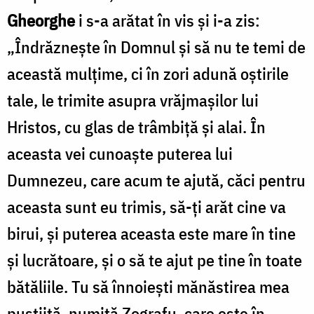
Gheorghe
i s-a arătat în vis şi i-a zis:
„Îndrăzneşte în Domnul şi să nu te temi de
această mulţime, ci în zori adună oştirile
tale, le trimite asupra vrăjmaşilor lui
Hristos, cu glas de trâmbiţă şi alai. În
aceasta vei cunoaşte puterea lui
Dumnezeu, care acum te ajută, căci pentru
aceasta sunt eu trimis, să-ţi arăt cine va
birui, şi puterea aceasta este mare în tine
şi lucrătoare, şi o să te ajut pe tine în toate
bătăliile. Tu să înnoieşti mănăstirea mea
pustiită, numită Zografu, care este în