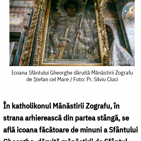
Icoana
Icoana Sfântului Gheorghe dăruită Mănăstirii Zografu
de Ștefan cel Mare / Foto: Pr. Silviu Cluci
Sfântului
Gheorghe
dăruită
În katholikonul Mănăstirii Zografu, în
Mănăstirii
strana arhierească din partea stângă, se
Zografu
află icoana făcătoare de minuni a Sfântului
de