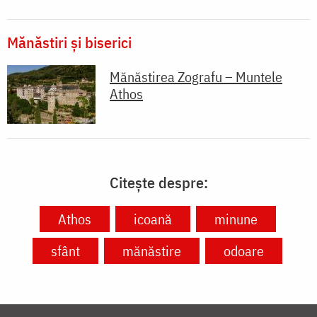
Mănăstiri și biserici
Mănăstirea Zografu – Muntele
Athos
Citește despre:
Athos
icoană
minune
sfânt
mănăstire
odoare