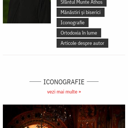
Sfântul Munte Athos
Mănăstiri și biserici
Iconografie
Ortodoxia în lume
Articole despre autor
ICONOGRAFIE
vezi mai multe »