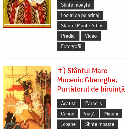
Sfinte moaște
Locuri de pelerinaj
Sfântul Munte Athos
Predici
Video
Fotografii
✝) Sfântul Mare
Mucenic Gheorghe,
Purtătorul de biruință
Acatist
Paraclis
Canon
Viață
Minuni
Icoane
Sfinte moaște