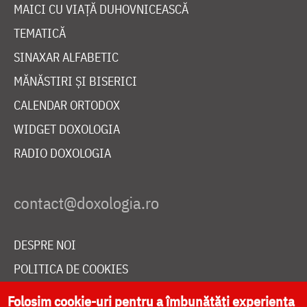
MAICI CU VIAȚĂ DUHOVNICEASCĂ
TEMATICĂ
SINAXAR ALFABETIC
MĂNĂSTIRI ȘI BISERICI
CALENDAR ORTODOX
WIDGET DOXOLOGIA
RADIO DOXOLOGIA
DESPRE NOI
POLITICA DE COOKIES
DONEAZĂ ONLINE PENTRU CATEDRALA NAȚIONALĂ
Folosim cookie-uri pentru a îmbunătăți experiența