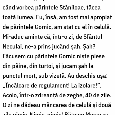
când vorbea părintele Stăniloae, tăcea
toată lumea. Eu, însă, am fost mai apropiat
de părintele Gornic, am stat cu el în celulă.
Mi-aduc aminte că, într-o zi, de Sfântul
Neculai, ne-a prins jucând şah. Şah?
Făcusem cu părintele Gornic nişte piese
din pâine, din turtoi, şi jucam şah la
punctul mort, sub vizetă. Au deschis uşa:
„Încălcare de regulament! La izolare!”.
Acolo, într-o zdreanţă de zeghe, 40 de zile.
O zi ne dădeau mâncarea de celulă şi două
zile nimic. Nimic, nimic! Băteam Morse cu