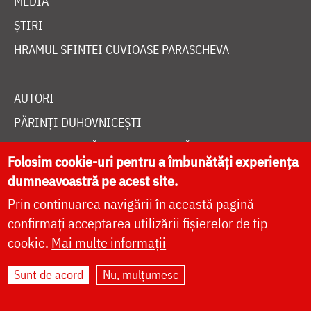
MEDIA
ȘTIRI
HRAMUL SFINTEI CUVIOASE PARASCHEVA
AUTORI
PĂRINȚI DUHOVNICEȘTI
MAICI CU VIAȚĂ DUHOVNICEASCĂ
Folosim cookie-uri pentru a îmbunătăți experiența
TEMATICĂ
dumneavoastră pe acest site.
SINAXAR ALFABETIC
Prin continuarea navigării în această pagină
MĂNĂSTIRI ȘI BISERICI
confirmați acceptarea utilizării fișierelor de tip
cookie.
Mai multe informații
CALENDAR ORTODOX
WIDGET DOXOLOGIA
Sunt de acord
Nu, mulțumesc
RADIO DOXOLOGIA