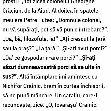
proşti?”, tot zicea colonelul Gheorghe
Crăciun, de la Aiud. Al doilea în spatele
meu era Petre Ţuţea: „Domnule colonel,
nu vă supăraţi, pot să vă pun o întrebare?”.
„Da, bă, filozofule, ia!” „Aţi crescut la ţară
sau la oraş?” „La ţară.” „Şi-aţi avut porci?”
„Da’ ce gospodar n-are porci?” „
Şi-aţi
văzut dumneavoastră porci să se uite în
sus?”
. Altă întâmplare îmi amintesc cu
Nichifor Crainic. Eram în curtea închisorii,
să ne pună mâncare. Un caraliu, care-l
recunoaşte, zice: „O, tovarăşu’ Crainic!