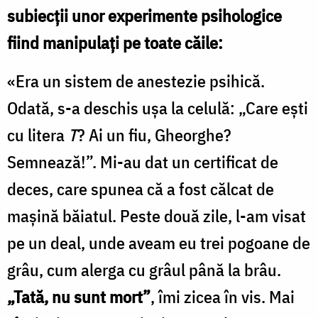
subiecții unor experimente psihologice
fiind manipulați pe toate căile:
«Era un sistem de anestezie psihică.
Odată, s-a deschis uşa la celulă: „Care eşti
cu litera
T
? Ai un fiu, Gheorghe?
Semnează!”. Mi-au dat un certificat de
deces, care spunea că a fost călcat de
maşină băiatul. Peste două zile, l-am visat
pe un deal, unde aveam eu trei pogoane de
grâu, cum alerga cu grâul până la brâu.
„Tată, nu sunt mort”
, îmi zicea în vis. Mai