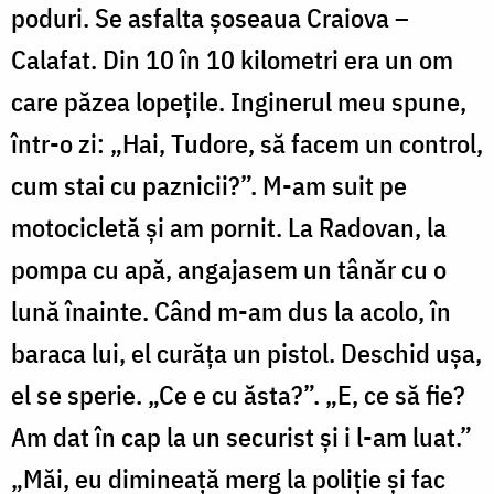
poduri. Se asfalta şoseaua Craiova –
Calafat. Din 10 în 10 kilometri era un om
care păzea lopeţile. Inginerul meu spune,
într-o zi: „Hai, Tudore, să facem un control,
cum stai cu paznicii?”. M-am suit pe
motocicletă şi am pornit. La Radovan, la
pompa cu apă, angajasem un tânăr cu o
lună înainte. Când m-am dus la acolo, în
baraca lui, el curăţa un pistol. Deschid uşa,
el se sperie. „Ce e cu ăsta?”. „E, ce să fie?
Am dat în cap la un securist şi i l-am luat.”
„Măi, eu dimineaţă merg la poliţie şi fac