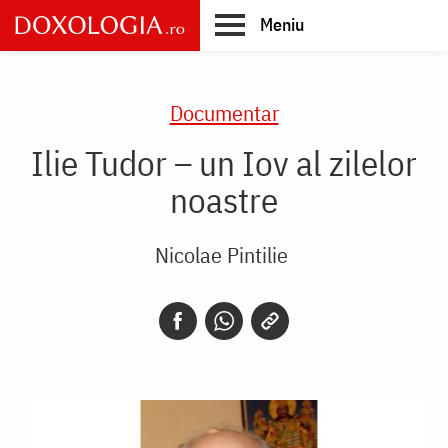
Skip
Meniu
to
main
Main
content
navigation
Documentar
Ilie Tudor – un Iov al zilelor
noastre
Nicolae Pintilie