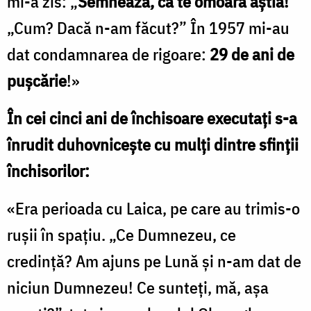
mi-a zis: „
Semnează, că te omoară ăştia!”
„Cum? Dacă n-am făcut?” În 1957 mi-au
dat condamnarea de rigoare:
29 de ani de
puşcărie
!»
În cei cinci ani de închisoare executați s-a
înrudit duhovnicește cu mulți dintre sfinții
închisorilor:
«Era perioada cu Laica, pe care au trimis-o
ruşii în spaţiu. „Ce Dumnezeu, ce
credinţă? Am ajuns pe Lună şi n-am dat de
niciun Dumnezeu! Ce sunteţi, mă, aşa