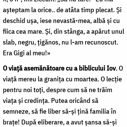
aşteptam la orice.. de atâta timp plecat. Şi
deschid uşa, iese nevastă-mea, albă şi cu
fiica cea mare. Şi, din stânga, a apărut unul
slab, negru, ţigănos, nu l-am recunoscut.
Era Gigi al meu!»
O viață asemănătoare cu a biblicului Iov
.
O
viață mereu la granița cu moartea. O lecție
pentru noi toți, despre cum să ne trăim
viața și credința. Putea oricând să
semneze, să fie liber să-și țină familia în
brațe! După eliberare, a avut șansa să-și