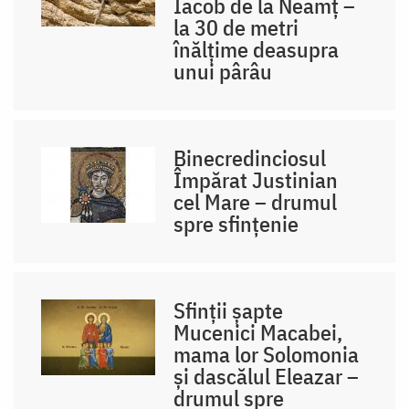
Iacob de la Neamț –
la 30 de metri
înălțime deasupra
unui pârâu
Binecredinciosul
Împărat Justinian
cel Mare – drumul
spre sfințenie
Sfinții șapte
Mucenici Macabei,
mama lor Solomonia
și dascălul Eleazar –
drumul spre