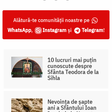
Alătură-te comunității noastre pe
WhatsApp
,
Instagram
și
Telegram
!
10 lucruri mai puțin
cunoscute despre
Sfânta Teodora de la
Sihla
Nevoința de șapte
ani a Sfântului Ioan