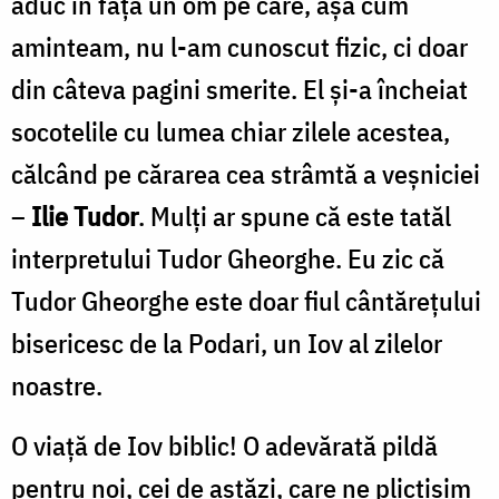
aduc în față un om pe care, așa cum
aminteam, nu l-am cunoscut fizic, ci doar
din câteva pagini smerite. El și-a încheiat
socotelile cu lumea chiar zilele acestea,
călcând pe cărarea cea strâmtă a veșniciei
–
Ilie Tudor
. Mulți ar spune că este tatăl
interpretului Tudor Gheorghe. Eu zic că
Tudor Gheorghe este doar fiul cântărețului
bisericesc de la Podari, un Iov al zilelor
noastre.
O viață de Iov biblic! O adevărată pildă
pentru noi, cei de astăzi, care ne plictisim