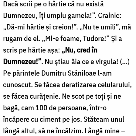
Dacă scrii pe o hârtie că nu există
Dumnezeu, îţi umplu gamela!”. Crainic:
„Dă-mi hârtie şi creion!”. „Nu te umili”, mă
rugam de el. „Mi-e foame, Tudore!” Şi a
scris pe hârtie aşa:
„Nu, cred în
Dumnezeu!”
. Nu ştiau ăia ce e virgula! (…)
Pe părintele Dumitru Stăniloae l-am
cunoscut. Se făcea deratizarea celularului,
se făcea curăţenie. Ne scot pe toţi şi ne
bagă, cam 100 de persoane, într-o
încăpere cu ciment pe jos. Stăteam unul
lângă altul, să ne încălzim. Lângă mine –