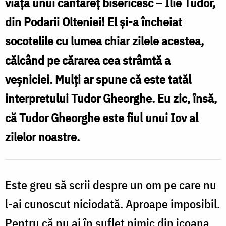
viața unui cântăreț bisericesc – Ilie Tudor,
zilelor
din Podarii Olteniei! El și-a încheiat
noastre
socotelile cu lumea chiar zilele acestea,
călcând pe cărarea cea strâmtă a
veșniciei. Mulți ar spune că este tatăl
interpretului Tudor Gheorghe. Eu zic, însă,
că Tudor Gheorghe este fiul unui Iov al
zilelor noastre.
Este greu să scrii despre un om pe care nu
l-ai cunoscut niciodată. Aproape imposibil.
Pentru că nu ai în suflet nimic din icoana