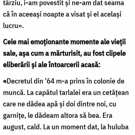
târziu, i-am povestit şi ne-am dat seama
că în aceeaşi noapte a visat şi el acelaşi
lucru».
Cele mai emoționante momente ale vieții
sale, așa cum a mărturisit, au fost clipele
eliberării și ale întoarcerii acasă:
«
Decretul din ’64 m-a prins în colonie de
muncă. La capătul tarlalei era un cetăţean
care ne dădea apă şi doi dintre noi, cu
garniţe, le dădeam altora să bea. Era
august, cald. La un moment dat, la huluba