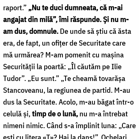
raport.”
„Nu te duci dumneata, că m-ai
angajat din milă”, îmi răspunde. Şi nu m-
am dus, domnule.
De unde să ştiu că ăsta
era, de fapt, un ofiţer de Securitate care
mă urmărea? M-am pomenit cu maşina
Securităţii la poartă: „Îl căutăm pe Ilie
Tudor”. „Eu sunt.” „Te cheamă tovarăşa
Stancoveanu, la regiunea de partid. M-au
dus la Securitate. Acolo, m-au băgat într-o
celulă şi,
timp de o lună,
nu m-a întrebat
nimeni nimic. Când s-a împlinit luna: „Care
eşti cu litera «T»? Hai la dans!”. Ochelari