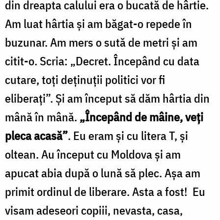
din dreapta calului era o bucată de hârtie.
Am luat hârtia şi am băgat-o repede în
buzunar. Am mers o sută de metri şi am
citit-o. Scria: „Decret. Începând cu data
cutare, toţi deţinuţii politici vor fi
eliberaţi”. Şi am început să dăm hârtia din
mână în mână.
„Începând de mâine, veţi
pleca acasă”
. Eu eram şi cu litera T, şi
oltean. Au început cu Moldova şi am
apucat abia după o lună să plec. Aşa am
primit ordinul de liberare. Asta a fost! Eu
visam adeseori copiii, nevasta, casa,