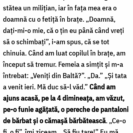
stătea un miliţian, iar în faţa mea era o
doamnă cu o fetiţă în braţe. „Doamnă,
daţi-mi-o mie, că o ţin eu până când vreţi
să o schimbaţi”, i-am spus, că se tot
chinuia. Când am luat copilul în braţe, am
început să tremur. Femeia a simţit şi m-a
întrebat: „Veniţi din Baltă?”. „Da.” „Şi tata
a venit ieri. Mă duc să-l văd.”
Când am
ajuns acasă, pe la 4 dimineaţa, am văzut,
pe-o funie agăţată, o pereche de pantaloni
de bărbat şi o cămaşă bărbătească
. „Ce-o
fi, o fi”, îmi ziceam. „Să fiu tare!” Eu mă