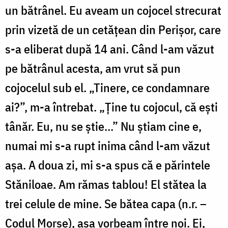
un bătrânel. Eu aveam un cojocel strecurat
prin vizetă de un cetăţean din Perişor, care
s-a eliberat după 14 ani. Când l-am văzut
pe bătrânul acesta, am vrut să pun
cojocelul sub el. „Tinere, ce condamnare
ai?”, m-a întrebat. „Ţine tu cojocul, că eşti
tânăr. Eu, nu se ştie...” Nu ştiam cine e,
numai mi s-a rupt inima când l-am văzut
aşa. A doua zi, mi s-a spus că e părintele
Stăniloae. Am rămas tablou! El stătea la
trei celule de mine. Se bătea capa (n.r. –
Codul Morse), aşa vorbeam între noi. Ei,