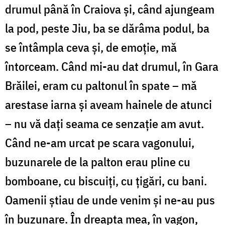
drumul până în Craiova şi, când ajungeam
la pod, peste Jiu, ba se dărâma podul, ba
se întâmpla ceva şi, de emoţie, mă
întorceam. Când mi-au dat drumul, în Gara
Brăilei, eram cu paltonul în spate – mă
arestase iarna şi aveam hainele de atunci
– nu vă daţi seama ce senzaţie am avut.
Când ne-am urcat pe scara vagonului,
buzunarele de la palton erau pline cu
bomboane, cu biscuiţi, cu ţigări, cu bani.
Oamenii ştiau de unde venim şi ne-au pus
în buzunare. În dreapta mea, în vagon,