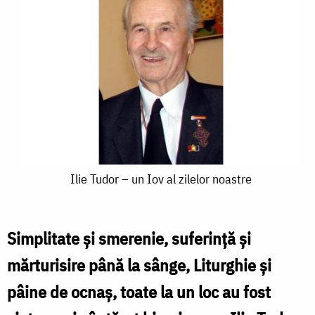
Ilie
Ilie Tudor – un Iov al zilelor noastre
Tudor
–
Simplitate și smerenie, suferință și
un
mărturisire până la sânge, Liturghie și
Iov
pâine de ocnaș, toate la un loc au fost
al