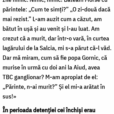
părintele: „Cum te simţi?” „O zi-două dacă
mai rezist.” L-am auzit cum a căzut, am
bătut în uşă şi au venit şi l-au luat. Am
crezut că a murit, dar într-o vară, în curtea
lagărului de la Salcia, mi s-a părut că-l văd.
Dar mă miram, cum să fie popa Gornic, că
murise în urmă cu doi ani la Aiud, avea
TBC ganglionar? M-am apropiat de el:
„Părinte, n-ai murit?” Şi el mi-a arătat în
sus!»
În perioada detenției cei închiși erau