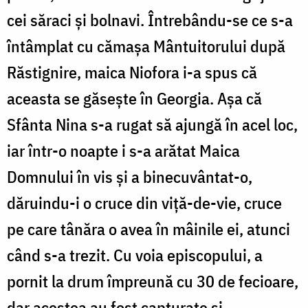
cei săraci și bolnavi. Întrebându-se ce s-a
întâmplat cu cămașa Mântuitorului după
Răstignire, maica Niofora i-a spus că
aceasta se găsește în Georgia. Așa că
Sfânta Nina s-a rugat să ajungă în acel loc,
iar într-o noapte i s-a arătat Maica
Domnului în vis și a binecuvântat-o,
dăruindu-i o cruce din viță-de-vie, cruce
pe care tânăra o avea în mâinile ei, atunci
când s-a trezit. Cu voia episcopului, a
pornit la drum împreună cu 30 de fecioare,
dar acestea au fost capturate și