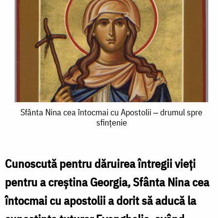
Sfânta
Sfânta Nina cea întocmai cu Apostolii ‒ drumul spre
sfințenie
Nina
cea
întocmai
Cunoscută pentru dăruirea întregii vieți
cu
pentru a creștina Georgia, Sfânta Nina cea
Apostolii
întocmai cu apostolii a dorit să aducă la
‒