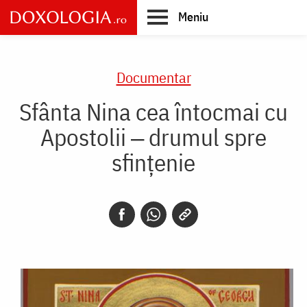
Skip
Meniu
to
main
Main
content
navigation
Documentar
Sfânta Nina cea întocmai cu
Apostolii ‒ drumul spre
sfințenie