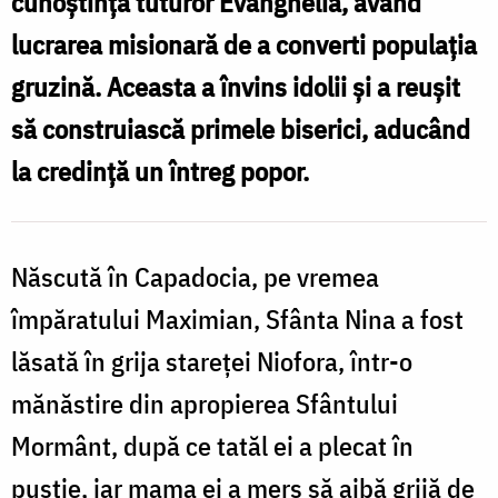
cunoștința tuturor Evanghelia, având
drumul
lucrarea misionară de a converti populația
spre
gruzină. Aceasta a învins idolii și a reușit
sfințenie
să construiască primele biserici, aducând
la credință un întreg popor.
Născută în Capadocia, pe vremea
împăratului Maximian, Sfânta Nina a fost
lăsată în grija stareței Niofora, într-o
mănăstire din apropierea Sfântului
Mormânt, după ce tatăl ei a plecat în
pustie, iar mama ei a mers să aibă grijă de