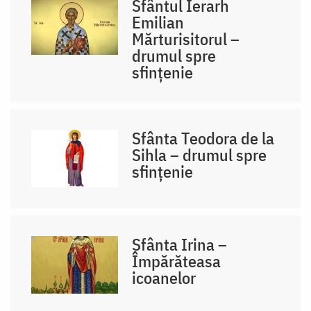
Sfântul Ierarh
Emilian
Mărturisitorul –
drumul spre
sfințenie
Sfânta Teodora de la
Sihla – drumul spre
sfințenie
Sfânta Irina –
Împărăteasa
icoanelor