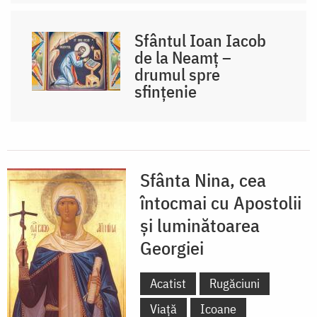
Sfântul Ioan Iacob
de la Neamț –
drumul spre
sfințenie
Sfânta Nina, cea
întocmai cu Apostolii
și luminătoarea
Georgiei
Acatist
Rugăciuni
Viață
Icoane