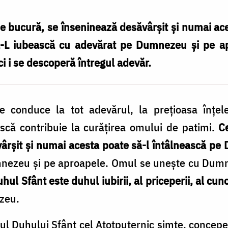
se bucură, se înseninează desăvârșit și numai ac
-L iubească cu adevărat pe Dumnezeu și pe a
i i se descoperă întregul adevăr.
 conduce la tot adevărul, la prețioasa înțel
scă contribuie la curățirea omului de patimi.
Ce
ârșit și numai acesta poate să-l întâlnească p
ezeu și pe aproapele. Omul se unește cu Dumnez
hul Sfânt este duhul iubirii, al priceperii, al cuno
zeu.
ul Duhului Sfânt cel Atotputernic simte, concepe