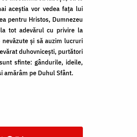
mai aceștia vor vedea fața lui
tea pentru Hristos, Dumnezeu
la tot adevărul cu privire la
nevăzute și să auzim lucruri
adevărat duhovnicești, purtători
unt sfinte: gândurile, ideile,
m și amărâm pe Duhul Sfânt.