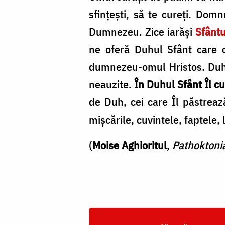
sfințești, să te cureți. Domn
Dumnezeu. Zice iarăși
Sfântu
ne oferă Duhul Sfânt care că
dumnezeu-omul Hristos. Duhu
neauzite.
În Duhul Sfânt Îl c
de Duh, cei care Îl păstrează
mișcările, cuvintele, faptele,
(
Moise Aghioritul
,
Pathoktoni