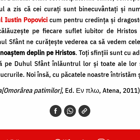
ul a zis că cei curați sunt binecuvântați și nu
l Iustin Popovici
cum pentru credința și dragos
lăuzește pe fiecare suflet iubitor de Hristos 
l Sfânt ne curățește vederea ca să vedem cele 
unoaștem deplin pe Hristos
. Toți sfințiii sunt cu 
 pe Duhul Sfânt înlăuntrul lor și toate ale lor s
 lucrurile. Noi însă, cu păcatele noastre întristă
a[Omorârea patimilor]
, Ed. Εν πλω, Atena, 2011)