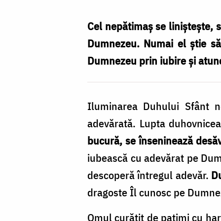
Mardari
Cel nepătimaș se liniștește, 
Dumnezeu. Numai el știe să
Dumnezeu prin iubire și atunc
Iluminarea Duhului Sfânt ne
adevărată. Lupta duhovnicea
bucură, se înseninează desăv
iubească cu adevărat pe Dumn
descoperă întregul adevăr.
Du
dragoste Îl cunosc pe Dumne
Omul curățit de patimi cu har