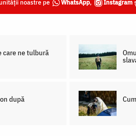
nității noastre pe
WhatsApp
,
Instagram
e care ne tulbură
Omul
slav
non după
Cum 