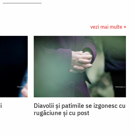
vezi mai multe »
i
Diavolii și patimile se izgonesc cu
rugăciune și cu post