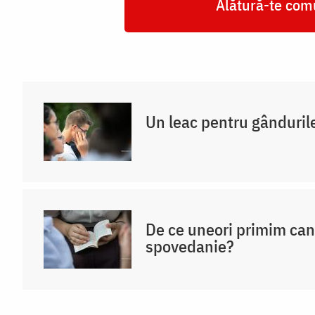
Alătură-te comu
Un leac pentru gânduril
De ce uneori primim ca
spovedanie?