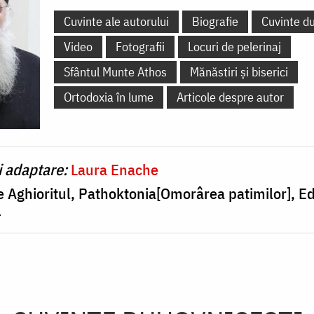
Cuvinte ale autorului
Biografie
Cuvinte d
Video
Fotografii
Locuri de pelerinaj
Sfântul Munte Athos
Mănăstiri și biserici
Ortodoxia în lume
Articole despre autor
i adaptare:
Laura Enache
e Aghioritul, Pathoktonia[Omorârea patimilor], E
1