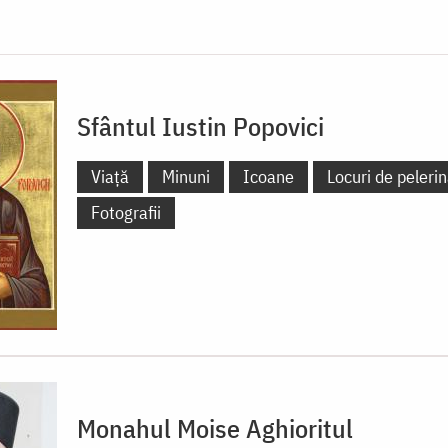
Sfântul Iustin Popovici
Viață
Minuni
Icoane
Locuri de pelerin
Fotografii
Monahul Moise Aghioritul