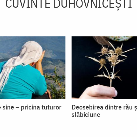
CUVINTE DUHOVNICEȘTI
 sine – pricina tuturor
Deosebirea dintre rău ș
slăbiciune