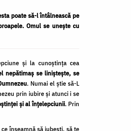
esta poate să-l întâlnească pe
proapele. Omul se unește cu
epciune și la cunoștința cea
l nepătimaș se liniștește, se
e Dumnezeu
. Numai el știe să-L
eu prin iubire și atunci i se
știnței și al înțelepciunii
. Prin
 ce înseamnă să iubești, să te