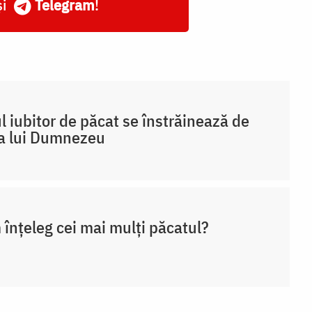
și
Telegram
!
 iubitor de păcat se înstrăinează de
a lui Dumnezeu
înțeleg cei mai mulți păcatul?