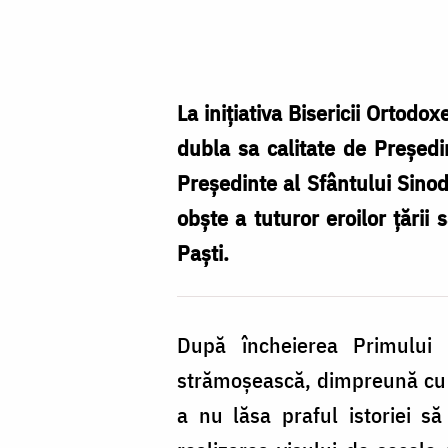
Înălțarea
Domnului
(Ziua
Eroilor)
La inițiativa Bisericii Ortod
/
dubla sa calitate de Președin
Foto:
Președinte al Sfântului Sino
Oana
obște a tuturor eroilor țării
Nechifor
Paști.
După încheierea Primului 
strămoșească, dimpreună cu 
a nu lăsa praful istoriei să