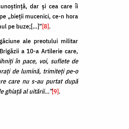
noștință, dar și cea care îi
 pe „bieții mucenici, ce-n hora
emul pe buze;
[…]
”
[8]
.
găciune ale preotului militar
rigăzii a 10-a Artilerie care,
hniți în pace, voi, suflete de
urați de lumină, trimiteți pe-o
oare care nu s-au purtat după
 ghiață al uitării...”
[9]
.