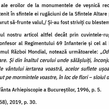
le eroilor de la monumentele de veșnică recu
nit în sfintele ei rugăciuni de la Sfintele Altare
vrut să-frunte valul,/ Și-au fost striviți cu blest
 nostru articol altfel decât prin cuvintele-ru
nfesor al Regimentului 69 Infanterie și cel al B
 Primul Război Mondial, notează următoarele:
„Odi
are. Și din înaltul cerului unde sălășluiți, înconj
e vântului iertarea voastră, acelor suflete uș
t pe mormintele voastre, în loc de flori – sloiul de
fânta Arhiepiscopie a Bucureștilor, 1996, p. 5.
(58), 2019, p. 30.