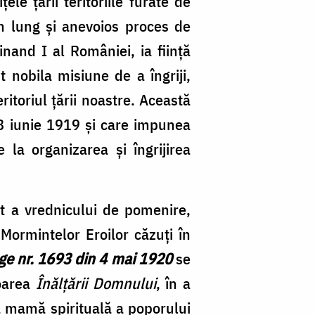
le țării teritoriile furate de
n lung și anevoios proces de
nand I al României, ia ființă
t nobila misiune de a îngriji,
itoriul țării noastre. Această
28 iunie 1919 și care impunea
e la organizarea și îngrijirea
cit a vrednicului de pomenire,
 Mormintelor Eroilor căzuți în
ege nr. 1693 din 4 mai 1920
se
toarea
Înălțării Domnului
, în a
tă mamă spirituală a poporului