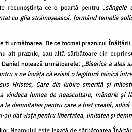
rate recunoștința ce o poartă pentru
„sângele d
tat cu glia strămoşească, formând temelia solidă
e fi următoarea. De ce tocmai praznicul Înălțării
nu alt praznic, sau altă sărbătoare din cuprinsu
rh Daniel notează următoarele:
„Biserica a ales s
ntru a ne învăța că există o legătură tainică într
Iisus Hristos, Care din iubire smerită și milos
 a vindeca lumea de neascultare, mândrie și l
a la demnitatea pentru care a fost creată, adică la
și-au dat viața pentru libertatea, unitatea și de
oilor Neamului este legată de sărbătoarea Înălță