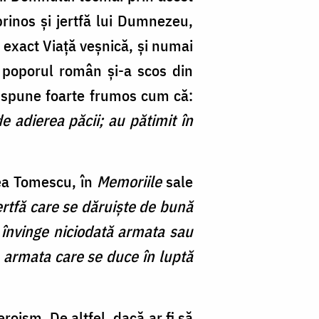
rinos şi jertfă lui Dumnezeu,
i exact Viață veșnică, și numai
l poporul român și-a scos din
se spune foarte frumos cum că:
e adierea păcii; au pătimit în
cea Tomescu, în
Memoriile
sale
jertfă care se dăruiște de bună
u învinge niciodată armata sau
 armata care se duce în luptă
roism. De altfel, dacă ar fi să