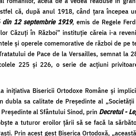
al românilor, acela de a vedea readuse în granițe
 Astfel că, după anul 1918, când țara începea u
 din 12 septembrie 1919
, emis de Regele Ferdi
or Căzuți în Război” instituție căreia i-a reveni
ele și operele comemorative de război de pe ter
ratatului de Pace de la Versailles, semnat la 
icolele 225 și 226, o serie de acțiuni privitoar
a inițiativa Bisericii Ortodoxe Române și impli
 dubla sa calitate de Președinte al „Societății
– Președinte al Sfântului Sinod, prin
Decretul - L
ște a tuturor eroilor țării să se facă la sărbă
Paști. Prin acest gest Biserica Ortodoxă, „aceas