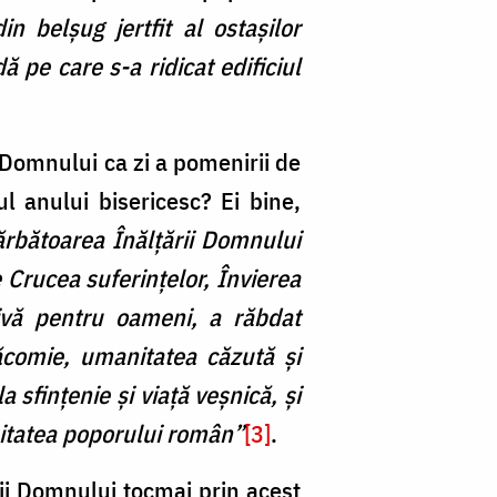
in belşug jertfit al ostaşilor
 pe care s-a ridicat edificiul
 Domnului ca zi a pomenirii de
l anului bisericesc? Ei bine,
ărbătoarea Înălțării Domnului
e Crucea suferințelor, Învierea
tivă pentru oameni, a răbdat
ăcomie, umanitatea căzută și
 sfințenie și viață veșnică, și
mnitatea poporului român”
[3]
.
rii Domnului tocmai prin acest