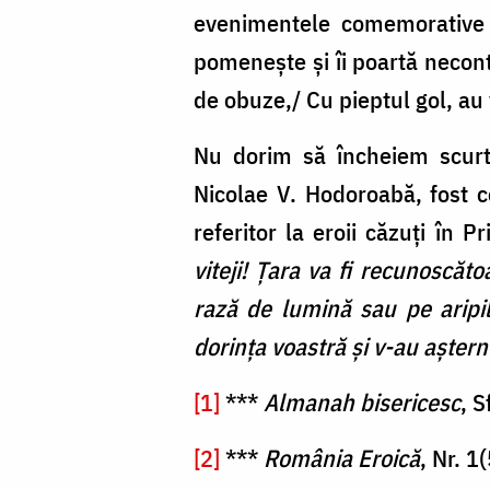
evenimentele comemorative a
pomenește și îi poartă neconte
de obuze,/ Cu pieptul gol, au 
Nu dorim să încheiem scurtul
Nicolae V. Hodoroabă, fost co
referitor la eroii căzuți în
viteji! Țara va fi recunoscăto
rază de lumină sau pe aripil
dorința voastră și v-au așternu
[1]
***
Almanah bisericesc
, S
[2]
***
România Eroică
, Nr. 1