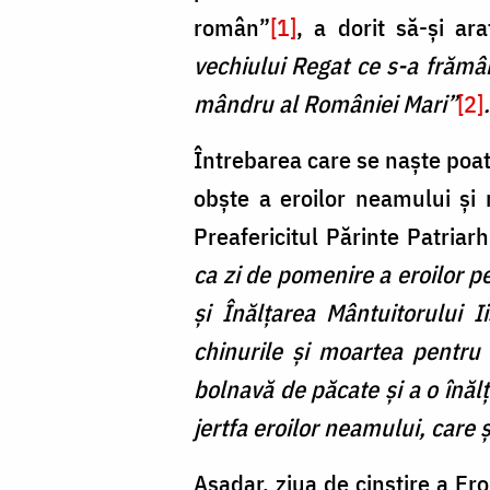
român”
[1]
, a dorit să-și a
vechiului Regat ce s-a frămân
mândru al României Mari”
[2]
.
Întrebarea care se naște poat
obște a eroilor neamului și 
Preafericitul Părinte Patria
ca zi de pomenire a eroilor pe
și Înălțarea Mântuitorului 
chinurile și moartea pentru
bolnavă de păcate și a o înălț
jertfa eroilor neamului, care 
Așadar, ziua de cinstire a Er