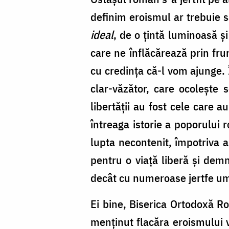
definim eroismul ar trebuie s
ideal
, de o țintă luminoasă și
care ne înflăcărează prin fru
cu credința că-l vom ajunge.
clar-văzător, care ocolește 
libertății au fost cele care 
întreaga istorie a poporului 
lupta necontenit, împotriva as
pentru o viață liberă și demn
decât cu numeroase jertfe um
Ei bine, Biserica Ortodoxă Ro
menținut flacăra eroismului v