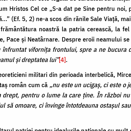
 Hristos Cel ce „S-a dat pe Sine pentru noi, p
.” (Ef. 5, 2) ne-a scos din rănile Sale Viață, ma
t frământătura noastră la patria cerească, la fe
tate, Pace și Neatârnare. Despre eroii neamului 
 înfruntat vifornița frontului, spre a ne bucura d
eamul și dreptatea lui”
[4]
.
eoreticieni militari din perioada interbelică, Mir
staș român cum că
„nu este un ucigaș, ci este o 
 drept, pentru o lume la care ține. În război n
ul să omoare, ci învinge întotdeauna ostașul sau
ltarul patriei pentru idealurile naționale cu mult e