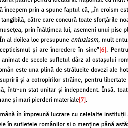
ă începem prin a spune faptul că, „în eroism est
 tangibilă, către care concură toate sforțările no
musețea, prin înălțimea lui, asemeni unui pisc 
 În al doilea loc presupune
entuziasm
, mult entu
scepticismul și are încredere în sine”
[6]
. Pentru
au animat de secole sufletul dârz al ostașului ro
român este una plină de strălucite dovezi ale ho
upririi și a cotropirilor străine, pentru libertate
ă, într-un stat unitar și independent. Însă, to
ane și mari pierderi materiale
[7]
.
mână în împreună lucrare cu celelalte instituții a
ie în sufletele românilor și o menține până astă