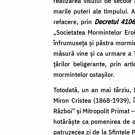
realizarea visului de secole 
marile puteri ale timpului.
refacere, prin
Decretul 4106
„Societatea Mormintelor Eroil
înfrumuseța și păstra mormint
măsură vine și ca urmare a T
țărilor beligerante, prin art
mormintelor ostașilor.
Totodată, un an mai târziu, l
Miron Cristea (1868-1939), în
Război” și Mitropolit Primat 
hotărăște ca pomenirea de ob
patruzecea zi de la Sfintele 