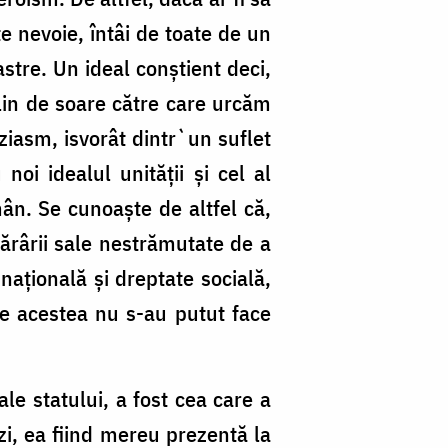
e nevoie, întâi de toate de un
astre. Un ideal conștient deci,
plin de soare către care urcăm
ziasm, isvorât dintr`un suflet
 noi idealul unității și cel al
mân. Se cunoaște de altfel că,
tărârii sale nestrămutate de a
 națională și dreptate socială,
ate acestea nu s-au putut face
le statului, a fost cea care a
zi, ea fiind mereu prezentă la