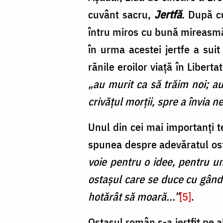
cuvânt sacru,
Jertfă
.
După cum
întru miros cu bună mireasmă..
în urma acestei jertfe a sui
rănile eroilor viață în Liber
„au murit ca să trăim noi; au
crivățul morții, spre a învia n
Unul din cei mai importanți t
spunea despre adevăratul o
voie pentru o idee, pentru un
ostașul care se duce cu gând
hotărât să moară...”
[5]
.
Ostașul român s-a jertfit pe a