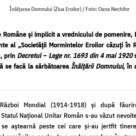
Înălțarea Domnului (Ziua Eroilor) / Foto: Oana Nechifor
oxe Române și implicit a vrednicului de pomenire,
te al „Societății Mormintelor Eroilor căzuți în 
d, prin
Decretul
–
Lege nr. 1693 din 4 mai 1920
s
 să se facă la sărbătoarea
Înălțării Domnului
, în
Război Mondial (1914-1918) și după făurir
Statul Național Unitar Român s-au văzut nevoite
 se aștearnă peste cei care și-au jertfit tiner