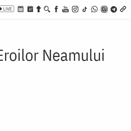
LIVE
07
 Eroilor Neamului