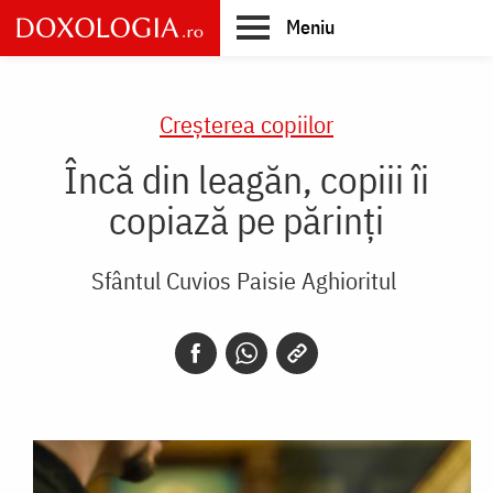
Skip
Meniu
to
main
Main
content
navigation
Creşterea copiilor
Încă din leagăn, copiii îi
copiază pe părinți
Sfântul Cuvios Paisie Aghioritul