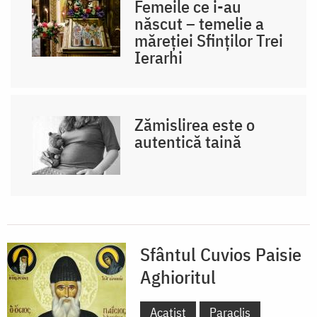
Femeile ce i-au
născut – temelie a
măreției Sfinților Trei
Ierarhi
Zămislirea este o
autentică taină
Sfântul Cuvios Paisie
Aghioritul
Acatist
Paraclis