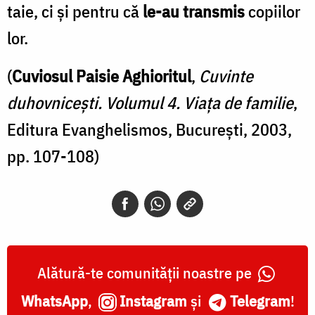
taie, ci şi pentru că
le-au transmis
copiilor
lor.
(
Cuviosul Paisie Aghioritul
,
Cuvinte
duhovniceşti. Volumul 4. Viața de familie
,
Editura Evanghelismos, București, 2003,
pp. 107-108)
Alătură-te comunității noastre pe
WhatsApp
,
Instagram
și
Telegram
!