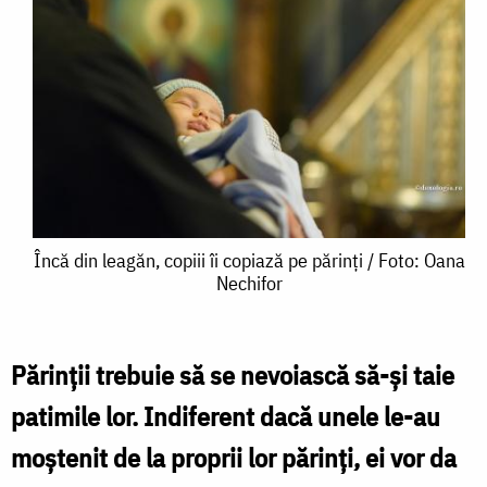
Încă
Încă din leagăn, copiii îi copiază pe părinți / Foto: Oana
Nechifor
din
leagăn,
copiii
Părinţii trebuie să se nevoiască să-şi taie
îi
patimile lor. Indiferent dacă unele le-au
copiază
moştenit de la proprii lor părinţi, ei vor da
pe