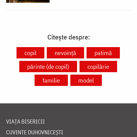
Citește despre:
copil
nevoință
patimă
părinte (de copil)
copilărie
familie
model
VIAȚA BISERICII
CUVINTE DUHOVNICEȘTI