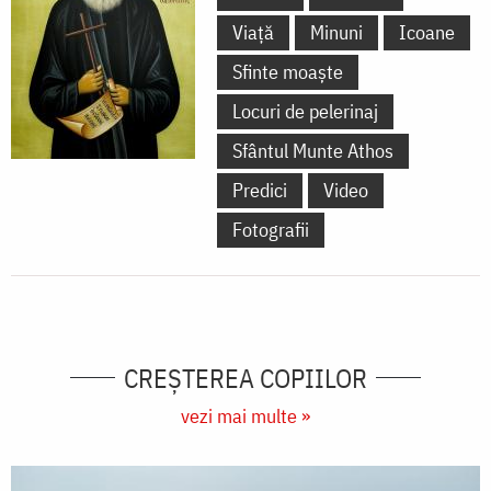
Viață
Minuni
Icoane
Sfinte moaște
Locuri de pelerinaj
Sfântul Munte Athos
Predici
Video
Fotografii
CREŞTEREA COPIILOR
vezi mai multe »