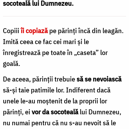
socoteală lui Dumnezeu.
părinți
/
Foto:
Copiii
îi copiază
pe părinţi încă din leagăn.
Oana
Imită ceea ce fac cei mari şi le
Nechifor
înregistrează pe toate în „caseta” lor
goală.
De aceea, părinţii trebuie
să se nevoiască
să-şi taie patimile lor. Indiferent dacă
unele le-au moştenit de la proprii lor
părinţi, ei
vor da socoteală
lui Dumnezeu,
nu numai pentru că nu s-au nevoit să le