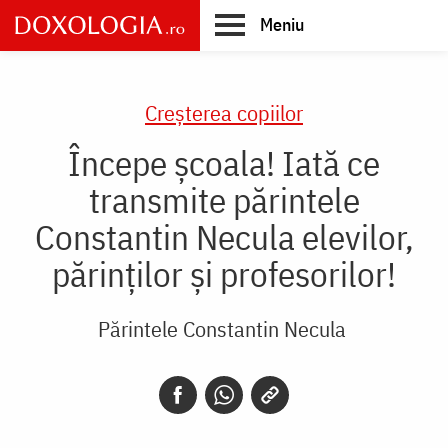
Skip
Meniu
to
main
Main
content
navigation
Creşterea copiilor
Începe școala! Iată ce
transmite părintele
Constantin Necula elevilor,
părinților și profesorilor!
Părintele Constantin Necula