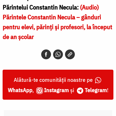
Părintelui Constantin Necula:
(Audio)
Părintele Constantin Necula – gânduri
pentru elevi, părinți și profesori, la început
de an școlar
Alătură-te comunității noastre pe
WhatsApp
,
Instagram
și
Telegram
!