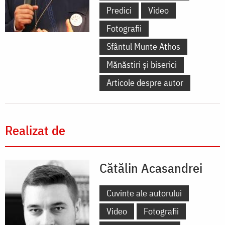
Predici
Video
Fotografii
Sfântul Munte Athos
Mănăstiri și biserici
Articole despre autor
Realizat de
Cătălin Acasandrei
Cuvinte ale autorului
Video
Fotografii