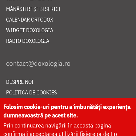
MĂNĂSTIRI ȘI BISERICI
CALENDAR ORTODOX
WIDGET DOXOLOGIA
RADIO DOXOLOGIA
DESPRE NOI
POLITICA DE COOKIES
DONEAZĂ ONLINE PENTRU CATEDRALA NAȚIONALĂ
Folosim cookie-uri pentru a îmbunătăți experiența
dumneavoastră pe acest site.
Prin continuarea navigării în această pagină
LIVE
confirmați acceptarea utilizării fișierelor de tip