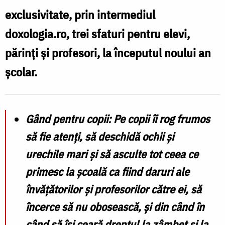
transmite
exclusivitate, prin intermediul
ș
părintele
I
doxologia.ro, trei sfaturi pentru elevi,
Constantin
părinți și profesori, la începutul noului an
Necula
t
școlar.
elevilor,
p
părinților
C
și
Gând pentru copii
: Pe copii îi rog frumos
profesorilor!
să fie atenți,
să deschidă ochii și
e
/
urechile mari
și să asculte tot ceea ce
p
Foto:
primesc la școală ca fiind
daruri ale
ș
Oana
învățătorilor și profesorilor
către ei, să
p
Nechifor
încerce să nu obosească, și din când în
/
când să își ceară dreptul la zâmbet și la