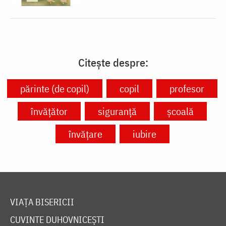
Citește despre:
părinte (de copil)
copil
profesor
învățător
siguranță
școală
învățare
iubire
VIAȚA BISERICII
CUVINTE DUHOVNICEȘTI