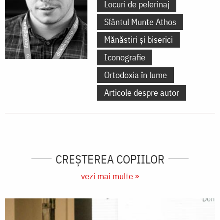
Locuri de pelerinaj
Sfântul Munte Athos
Mănăstiri și biserici
Iconografie
Ortodoxia în lume
Articole despre autor
CREŞTEREA COPIILOR
vezi mai multe »