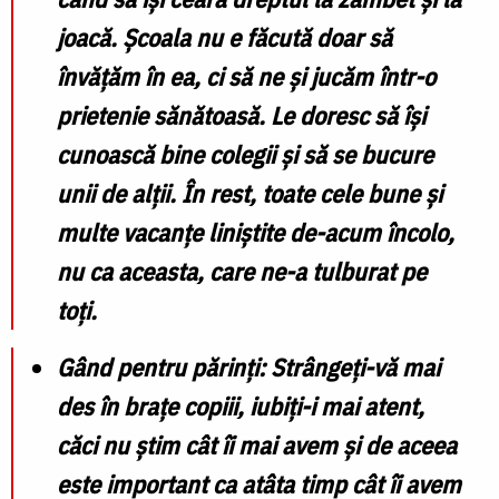
F
joacă. Școala nu e făcută doar să
învățăm în ea, ci
să ne și jucăm
într-o
N
prietenie sănătoasă. Le doresc să își
cunoască bine colegii și să se bucure
unii de alții. În rest, toate cele bune și
multe vacanțe liniștite
de-acum încolo,
nu ca aceasta, care ne-a tulburat pe
toți.
Gând pentru părinți
: Strângeți-vă mai
des în brațe copiii,
iubiți-i mai atent
,
căci nu știm cât îi mai avem și de aceea
este important ca atâta timp cât îi avem