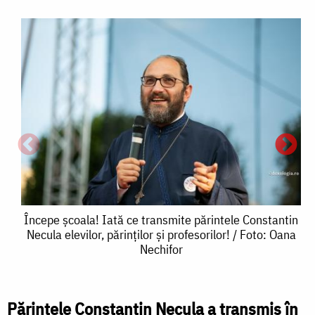
Începe
Începe școala! Iată ce transmite părintele Constantin
Necula elevilor, părinților și profesorilor! / Foto: Oana
școala!
Nechifor
Iată
ce
Părintele Constantin Necula a transmis în