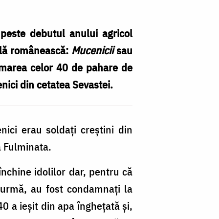
peste debutul anului agricol
onală românească:
Mucenicii
sau
sumarea celor 40 de pahare de
nici din cetatea Sevastei.
Î
4
d
ici erau soldați creștini din
p
a Fulminata.
s
n
închine idolilor dar, pentru că
r
in urmă, au fost condamnați la
Sf
0 a ieșit din apa înghețată și,