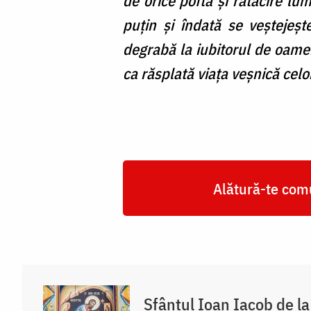
de orice poftă şi rătăcire lu
puţin şi îndată se veştejeşt
degrabă la iubitorul de oame
ca răsplată viaţa veşnică celor
Alătură-te comu
Sfântul Ioan Iacob de l