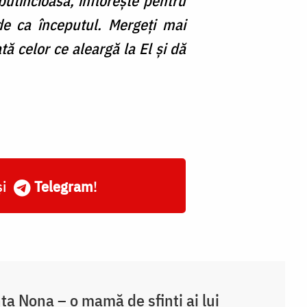
putincioasă, înfloreşte pentru
ede ca începutul. Mergeţi mai
 celor ce aleargă la El şi dă
și
Telegram
!
ta Nona – o mamă de sfinți ai lui