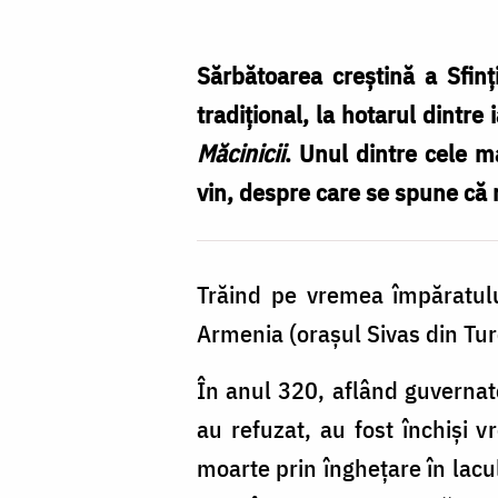
de
pahare
Sărbătoarea creștină a Sfin
sau
tradițional, la hotarul dintre
ne
Măcinicii
. Unul dintre cele m
rugăm
vin, despre care se spune că 
Sfinților
40
Trăind pe vremea împăratului
de
Armenia (orașul Sivas din Tur
Mucenici?
În anul 320, aflând guvernator
au refuzat, au fost închiși v
moarte prin înghețare în lacul