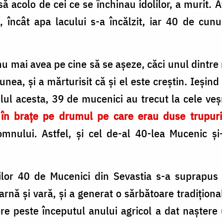
 acolo de cei ce se închinau idolilor, a murit. A
încât apa lacului s-a încălzit, iar 40 de cunu
u mai avea pe cine să se așeze, căci unul dintre
ea, și a mărturisit că și el este creștin. Ieșind v
felul acesta, 39 de mucenici au trecut la cele v
 în brațe pe drumul pe care erau duse trupuri
nului. Astfel, și cel de-al 40-lea Mucenic și-
ților 40 de Mucenici din Sevastia s-a suprapus 
 iarnă și vară, și a generat o sărbătoare tradiți
e peste începutul anului agricol a dat naștere u