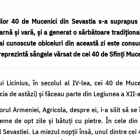
ților 40 de Mucenici din Sevastia s-a suprapus 
 iarnă și vară, și a generat o sărbătoare tradiți
ai cunoscute obiceiuri din această zi este con
reprezintă sângele vărsat de cei 40 de Sfinți Muce
 Licinius, în secolul al IV-lea, cei 40 de Mucen
cia de astăzi) și făceau parte din Legiunea a XII-
ul Armeniei, Agricola, despre ei, i-a silit să se 
reme de opt zile și bătuți cu pietre. În cele d
 Sevastiei. La miezul nopții însă, unul dintre cei 4