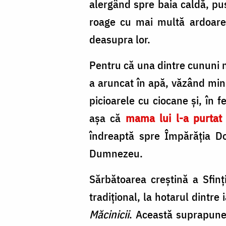
alergând spre baia caldă, pusă
roage cu mai multă ardoare, 
deasupra lor.
Pentru că una dintre cununi n
a aruncat în apă, văzând minun
picioarele cu ciocane și, în 
așa că
mama lui l-a purtat
îndreaptă spre Împărăția Dom
Dumnezeu.
Sărbătoarea creștină a Sfin
tradițional, la hotarul dintre
Măcinicii
. Această suprapuner