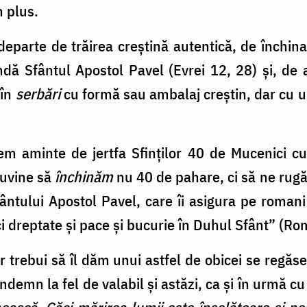
 plus.
departe de trăirea creștină autentică, de închina
dă Sfântul Apostol Pavel (Evrei 12, 28) și, de 
 în
serbări
cu formă sau ambalaj creștin, dar cu un
m aminte de jertfa Sfinților 40 de Mucenici cu 
cuvine să
închinăm
nu 40 de pahare, ci să ne rugă
ântului Apostol Pavel, care îi asigura pe roma
i dreptate şi pace şi bucurie în Duhul Sfânt” (Ro
r trebui să îl dăm unui astfel de obicei se regăse
ndemn la fel de valabil și astăzi, ca și în urmă c