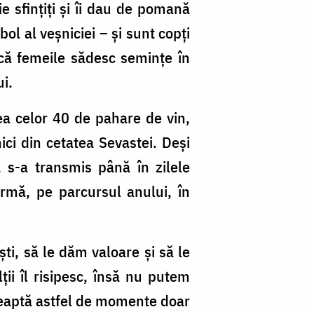
ie sfinţiţi şi îi dau de pomană
ol al veșniciei – și sunt copți
acă femeile sădesc semințe în
ui.
ea celor 40 de pahare de vin,
ci din cetatea Sevastei. Deși
, s-a transmis până în zilele
rmă, pe parcursul anului, în
ști, să le dăm valoare și să le
ii îl risipesc, însă nu putem
eaptă astfel de momente doar