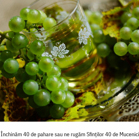
Închinăm 40 de pahare sau ne rugăm Sfinților 40 de Mucenic