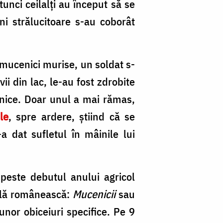
4
tunci ceilalți au început să se
d
ni strălucitoare s-au coborât
M
/
 mucenici murise, un soldat s-
Fo
ii din lac, le-au fost zdrobite
Șt
eșnice. Doar unul a mai rămas,
Co
le
, spre ardere, știind că se
a dat sufletul în mâinile lui
peste debutul anului agricol
onală românească:
Mucenicii
sau
nor obiceiuri specifice. Pe 9