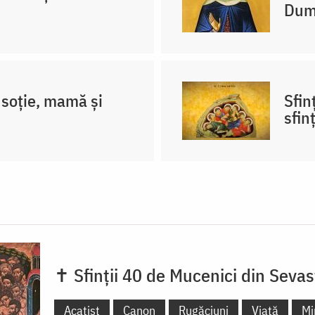
Dum
soție, mamă și
Sfin
sfin
✝ Sfinții 40 de Mucenici din Sevas
Acatist
Canon
Rugăciuni
Viață
Mi