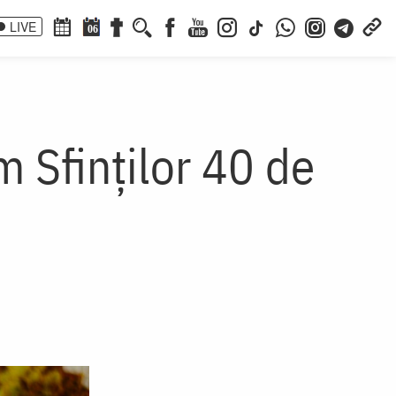
LIVE
06
 Sfinților 40 de