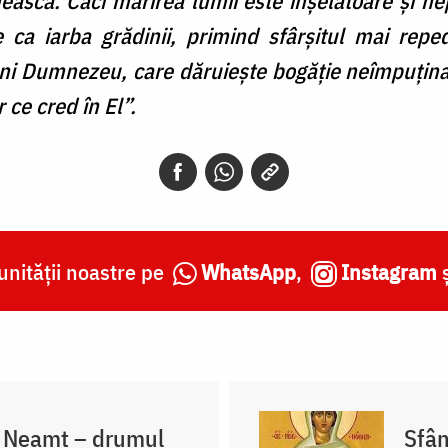
mească. Căci mărirea lumii este înşelătoare şi ne
e ca iarba grădinii, primind sfârşitul mai rep
ni Dumnezeu, care dăruieşte bogăţie neîmpuţinată
 ce cred în El”.
nității noastre pe
WhatsApp
,
Instagram
a Neamț – drumul
Sfân