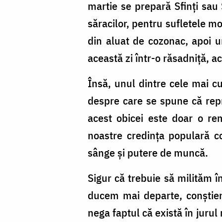
martie se prepară Sfinţi sau S
săracilor, pentru sufletele mo
din aluat de cozonac, apoi u
această zi într-o răsadniţă, a
Însă, unul dintre cele mai c
despre care se spune că repr
acest obicei este doar o rem
noastre credința populară c
sânge și putere de muncă.
Sigur că trebuie să milităm în
ducem mai departe, conștienț
nega faptul că există în jurul 