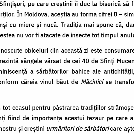
finţişori, pe care creștinii îi duc la biserică să f
rţilor. În Moldova, aceștia au forma cifrei 8 – simb
nși cu miere și nucă. Tradiția mai spune că, d
cestea nu vor fi atacate de insecte tot timpul anul
unoscute obiceiuri din această zi este consumar
ezintă sângele vărsat de cei 40 de Sfinți Muceni
iniscență a sărbătorilor bahice ale antichității
onform căreia vinul băut de
Măcinici
se transfo
 tot ceasul pentru păstrarea tradițiilor strămoșe
i fiind de importanța acestui tezaur pe care alț
nostru și creștini
urmăritori de sărbători
care așt