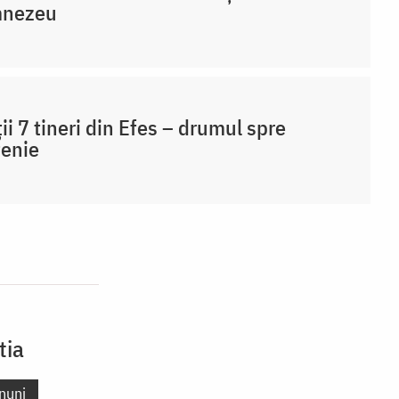
nezeu
ții 7 tineri din Efes – drumul spre
țenie
tia
nuni