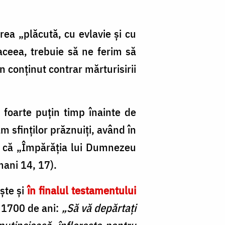
rea „plăcută, cu evlavie şi cu
aceea, trebuie să ne ferim să
 conținut contrar mărturisirii
foarte puțin timp înainte de
m sfinților prăznuiți, având în
ni că „Împărăţia lui Dumnezeu
mani 14, 17).
ște și
în finalul testamentului
u 1700 de ani:
„Să vă depărtaţi