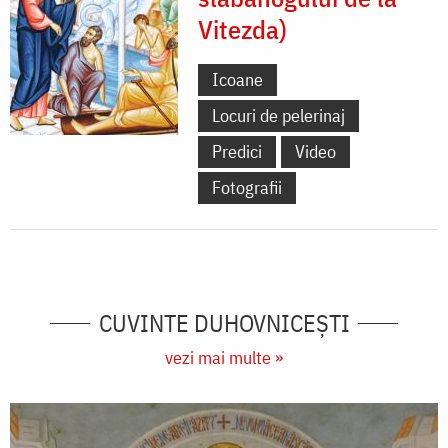
Vitezda)
Icoane
Locuri de pelerinaj
Predici
Video
Fotografii
CUVINTE DUHOVNICEȘTI
vezi mai multe »