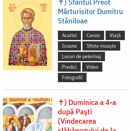
✝) Sfântul Preot
Mărturisitor Dumitru
Stăniloae
Acatist
Canon
Viață
Icoane
Sfinte moaște
Locuri de pelerinaj
Predici
Video
Fotografii
✝) Duminica a 4-a
după Paști
(Vindecarea
slăbănogului de la