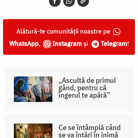
Alătură-te comunității noastre pe
WhatsApp
,
Instagram
și
Telegram
!
„Ascultă de primul
gând, pentru că
îngerul te apără”
Ce se întâmplă când
se va întări în inimă