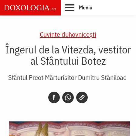
Skip
Meniu
to
main
Main
content
navigation
Cuvinte duhovnicești
Îngerul de la Vitezda, vestitor
al Sfântului Botez
Sfântul Preot Mărturisitor Dumitru Stăniloae