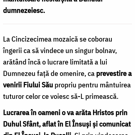
Sfântului
dumnezeiesc.
Botez
La Cincizecimea mozaică se coborau
îngerii ca să vindece un singur bolnav,
arătând încă o lucrare limitată a lui
Dumnezeu față de omenire, ca
prevestire a
venirii Fiului Său
propriu pentru mântuirea
tuturor celor ce voiesc să-L primească.
Lucrarea în oameni o va arăta Hristos prin
Duhul Sfânt, aflat în El Însuși și comunicat