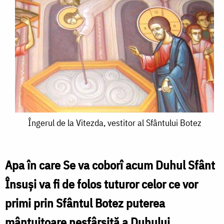
Îngerul
Îngerul de la Vitezda, vestitor al Sfântului Botez
de
la
Apa în care Se va coborî acum Duhul Sfânt
Vitezda,
Însuși va fi de folos tuturor celor ce vor
vestitor
primi prin Sfântul Botez puterea
al
mântuitoare nesfârșită a Duhului