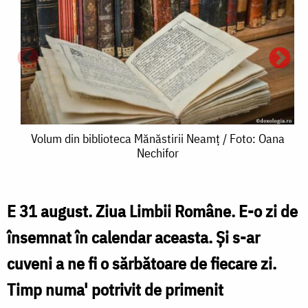
Volum
Volum din biblioteca Mănăstirii Neamț / Foto: Oana
Nechifor
din
biblioteca
Î
Mănăstirii
E 31 august. Ziua Limbii Române.
E-o zi de
l
Neamț
însemnat în calendar aceasta. Și s-ar
/
cuveni a ne fi o sărbătoare de fiecare zi.
/
Foto:
Timp numa' potrivit de primenit
F
Oana