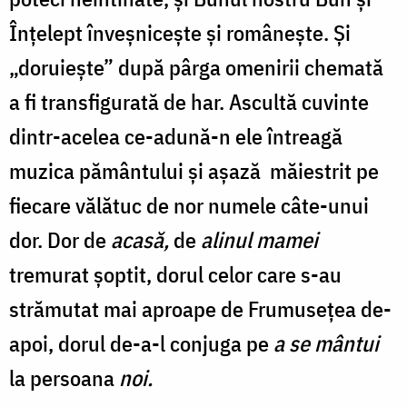
Înțelept înveșnicește și românește. Și
„doruiește” după pârga omenirii chemată
a fi transfigurată de har. Ascultă cuvinte
dintr-acelea ce-adună-n ele întreagă
muzica pământului și așază măiestrit pe
fiecare vălătuc de nor numele câte-unui
dor. Dor de
acasă,
de
alinul mamei
tremurat șoptit,
dorul celor care s-au
strămutat mai aproape de Frumusețea de-
apoi, dorul de-a-l conjuga pe
a se mântui
la persoana
noi.