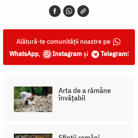
Alătură-te comunității noastre pe
WhatsApp
,
Instagram
și
Telegram
!
Arta de a rămâne
învățabil
Sfinții români,