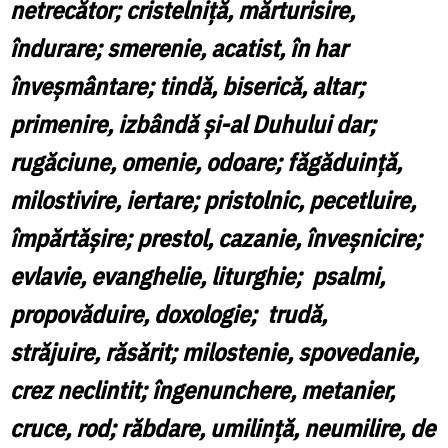
netrecător; cristelniță, mărturisire,
îndurare; smerenie, acatist, în har
înveșmântare; tindă, biserică, altar;
primenire, izbândă și-al Duhului dar;
rugăciune, omenie, odoare; făgăduință,
milostivire, iertare; pristolnic, pecetluire,
împărtășire; prestol, cazanie, înveșnicire;
evlavie, evanghelie, liturghie; psalmi,
propovăduire, doxologie; trudă,
străjuire, răsărit; milostenie, spovedanie,
crez neclintit; îngenunchere, metanier,
cruce, rod; răbdare, umilință, neumilire, de