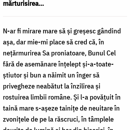
mărturisirea...
i
Nechifor
D
N-ar fi mirare mare să și greșesc gândind
(
așa, dar mie-mi place să cred că, în
p
nețărmurirea Sa proniatoare, Bunul Cel
fără de asemănare înțelept și-a-toate-
știutor și bun a năimit un înger să
privegheze neabătut la înzilirea și
rostuirea limbii române. Și l-a povățuit în
taină mare s-așeze tainițe de neuitare în
zvonițele de pe la răscruci, în tâmplele
daurite de lumină și har din biserici, în