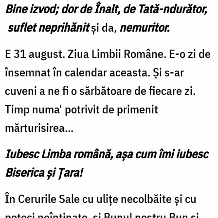
Bine izvod; dor de Înalt, de Tată-ndurător,
suflet neprihănit
și da
,
nemuritor.
E 31 august. Ziua Limbii Române.
E-o zi de
însemnat în calendar aceasta. Și s-ar
cuveni a ne fi o sărbătoare de fiecare zi.
Timp numa' potrivit de primenit
mărturisirea...
Iubesc Limba română, așa cum îmi iubesc
Biserica și Țara!
În Cerurile Sale cu ulițe necolbăite și cu
poteci neîntinate, și Bunul nostru Bun și