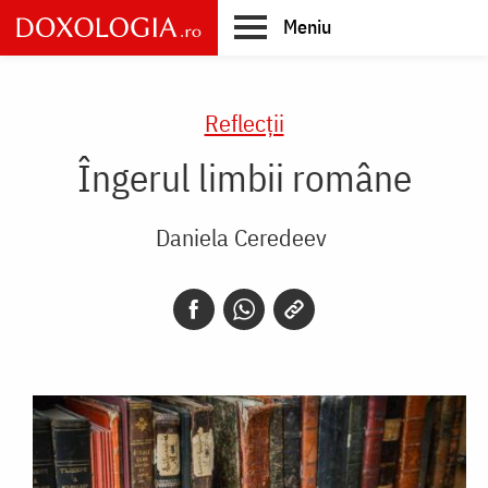
Skip
Meniu
to
main
Main
content
navigation
Reflecții
Îngerul limbii române
Daniela Ceredeev