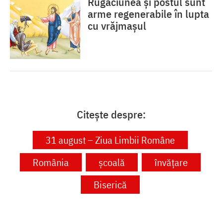
Rugăciunea și postul sunt
arme regenerabile în lupta
cu vrăjmașul
Citește despre:
31 august – Ziua Limbii Române
România
școală
învățare
Biserică