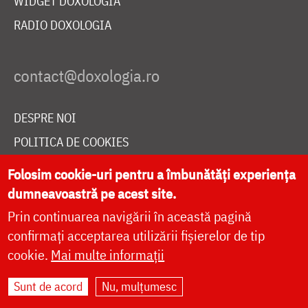
WIDGET DOXOLOGIA
RADIO DOXOLOGIA
DESPRE NOI
POLITICA DE COOKIES
DONEAZĂ ONLINE PENTRU CATEDRALA NAȚIONALĂ
Folosim cookie-uri pentru a îmbunătăți experiența
dumneavoastră pe acest site.
Prin continuarea navigării în această pagină
LIVE
confirmați acceptarea utilizării fișierelor de tip
cookie.
Mai multe informații
Site dezvoltat de
DOXOLOGIA MEDIA
,
Sunt de acord
Nu, mulțumesc
Arhiepiscopia Iașilor | ©
doxologia.ro