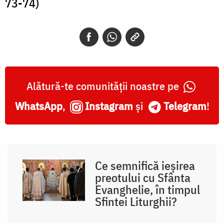
73-74)
Alătură-te comunității noastre pe
WhatsApp
,
Instagram
și
Telegram
!
Ce semnifică ieșirea
preotului cu Sfânta
Evanghelie, în timpul
Sfintei Liturghii?