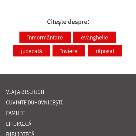
Citește despre:
înmormântare
evanghelie
judecată
înviere
răposat
VIAȚA BISERICII
CUVINTE DUHOVNICEȘTI
FAMILIE
LITURGICĂ
BIBLIOTECĂ