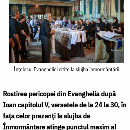
Înțelesul
Înțelesul Evangheliei citite la slujba înmormântării
Evangheliei
citite
Rostirea pericopei din Evanghelia după
la
Ioan capitolul V, versetele de la 24 la 30, în
slujba
fața celor prezenți la slujba de
înmormântării
Înmormântare atinge punctul maxim al