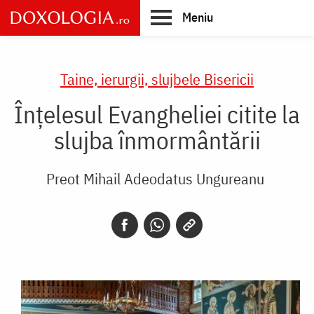
Skip
Meniu
to
main
Main
content
navigation
Taine, ierurgii, slujbele Bisericii
Înțelesul Evangheliei citite la
slujba înmormântării
Preot Mihail Adeodatus Ungureanu