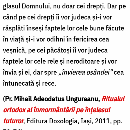
glasul Domnului, nu doar cei drepți. Dar pe
când pe cei drepți îi vor judeca și-i vor
răsplăti înseși faptele lor cele bune făcute
în viață și-i vor odihni în fericirea cea
veșnică, pe cei păcătoși îi vor judeca
faptele lor cele rele și neroditoare și vor
învia și ei, dar spre
„învierea osândei”
cea
întunecată și rece.
(
Pr. Mihail Adeodatus Ungureanu,
Ritualul
ortodox al înmormântării pe înțelesul
tuturor
, Editura Doxologia, Iași, 2011, pp.