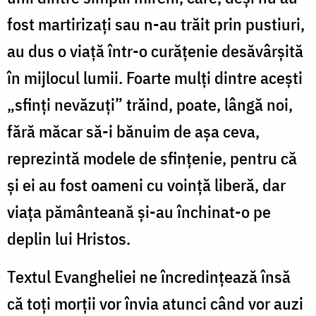
fost martirizați sau n-au trăit prin pustiuri,
au dus o viață într-o curățenie desăvârșită
în mijlocul lumii. Foarte mulți dintre acești
„sfinți nevăzuți” trăind, poate, lângă noi,
fără măcar să-i bănuim de așa ceva,
reprezintă modele de sfințenie, pentru că
și ei au fost oameni cu voință liberă, dar
viața pământeană și-au închinat-o pe
deplin lui Hristos.
Textul Evangheliei ne încredințează însă
că toți morții vor învia atunci când vor auzi