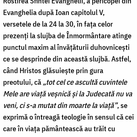
Rostirea Sfintei Evanghelii, a pericopei din
Evanghelia după Ioan capitolul V,
versetele de la 24 la 30, în fața celor
prezenți la slujba de Înmormântare atinge
punctul maxim al învățăturii duhovnicești
ce se desprinde din această slujbă. Astfel,
când Hristos glăsuiește prin gura
preotului, că
„tot cel ce ascultă cuvintele
Mele are viață veșnică și la Judecată nu va
veni, ci s-a mutat din moarte la viață”
, se
exprimă o întreagă teologie în sensul că cei
care în viața pământească au trăit cu