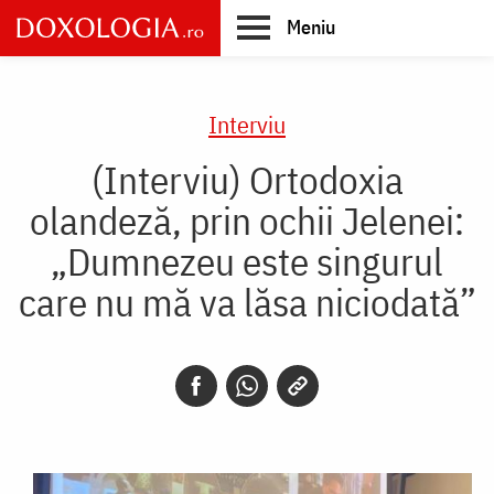
Skip
Meniu
to
main
Main
content
navigation
Interviu
(Interviu) Ortodoxia
olandeză, prin ochii Jelenei:
„Dumnezeu este singurul
care nu mă va lăsa niciodată”