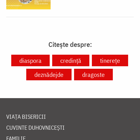
Citește despre:
diaspora
credință
tinerețe
deznădejde
dragoste
VIAȚA BISERICII
CUVINTE DUHOVNICEȘTI
FAMILIE