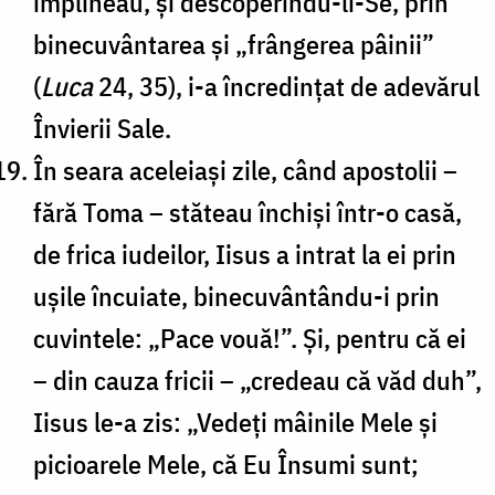
împlineau, și descoperindu-li-Se, prin
binecuvântarea și „frângerea pâinii”
(
Luca
24, 35), i-a încredințat de adevărul
Învierii Sale.
În seara aceleiași zile, când apostolii –
fără Toma – stăteau închiși într-o casă,
de frica iudeilor, Iisus a intrat la ei prin
ușile încuiate, binecuvântându-i prin
cuvintele: „Pace vouă!”. Și, pentru că ei
– din cauza fricii – „credeau că văd duh”,
Iisus le-a zis: „Vedeți mâinile Mele și
picioarele Mele, că Eu Însumi sunt;