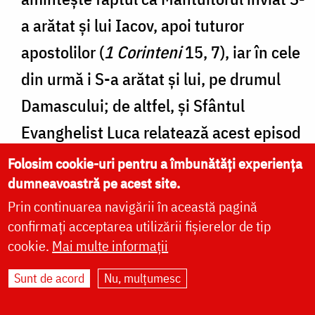
a arătat și lui Iacov, apoi tuturor
apostolilor (
1 Corinteni
15, 7), iar în cele
din urmă i S-a arătat și lui, pe drumul
Damascului; de altfel, și Sfântul
Evanghelist Luca relatează acest episod
minunat: „Pe când călătorea el – Pavel,
Folosim cookie-uri pentru a îmbunătăți experiența
dumneavoastră pe acest site.
n.n.
– și se apropia de Damasc, o lumină
Prin continuarea navigării în această pagină
din cer, ca de fulger, l-a învăluit deodată
confirmați acceptarea utilizării fișierelor de tip
[…]. Iar el a zis: Cine ești, Doamne? Și
cookie.
Mai multe informații
Domnul a zis: Eu sunt Iisus, pe Care tu îl
Sunt de acord
Nu, mulțumesc
prigonești” (
Faptele Sfinților Apostoli
9,