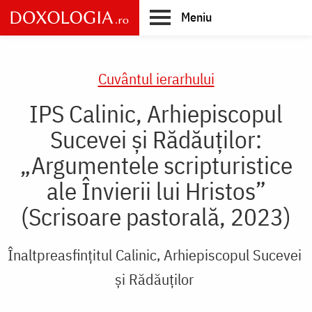
Skip
Meniu
to
main
Main
content
navigation
Cuvântul ierarhului
IPS Calinic, Arhiepiscopul
Sucevei și Rădăuților:
„Argumentele scripturistice
ale Învierii lui Hristos”
(Scrisoare pastorală, 2023)
Înaltpreasfințitul Calinic, Arhiepiscopul Sucevei
și Rădăuților