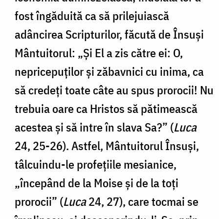
fost îngăduită ca să prilejuiască
adâncirea Scripturilor, făcută de Însuși
Mântuitorul: „Și El a zis către ei: O,
nepricepuților și zăbavnici cu inima, ca
să credeți toate câte au spus prorocii! Nu
trebuia oare ca Hristos să pătimească
acestea și să intre în slava Sa?” (
Luca
24, 25-26). Astfel, Mântuitorul Însuși,
tâlcuindu-le profețiile mesianice,
„începând de la Moise și de la toți
prorocii” (
Luca
24, 27), care tocmai se