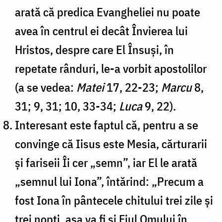
arată că predica Evangheliei nu poate
avea în centrul ei decât Învierea lui
Hristos, despre care El Însuși, în
repetate rânduri, le-a vorbit apostolilor
(a se vedea:
Matei
17, 22-23;
Marcu
8,
31; 9, 31; 10, 33-34;
Luca
9, 22).
Interesant este faptul că, pentru a se
convinge că Iisus este Mesia, cărturarii
și fariseii Îi cer „semn”, iar El le arată
„semnul lui Iona”, întărind: „Precum a
fost Iona în pântecele chitului trei zile și
trei nopți, așa va fi și Fiul Omului în