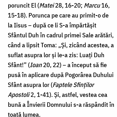
poruncit El (
Matei
28, 16-20;
Marcu
16,
15-18). Porunca pe care au primit-o de
la Iisus – după ce li S-a împărtășit
Sfântul Duh în cadrul primei Sale arătări,
când a lipsit Toma: „Și, zicând acestea, a
suflat asupra lor și le-a zis: Luați Duh
Sfânt!” (
Ioan
20, 22) – a început să fie
pusă în aplicare după Pogorârea Duhului
Sfânt asupra lor (
Faptele Sfinților
Apostoli
2, 1-41). Și, astfel, vestea cea
bună a Învierii Domnului s-a răspândit în
toată lumea.