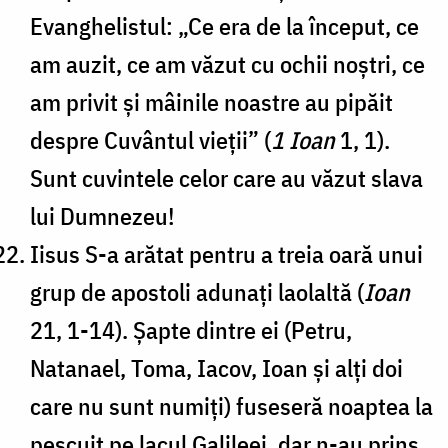
Evanghelistul: „Ce era de la început, ce
am auzit, ce am văzut cu ochii noștri, ce
am privit și mâinile noastre au pipăit
despre Cuvântul vieții” (
1 Ioan
1, 1).
Sunt cuvintele celor care au văzut slava
lui Dumnezeu!
Iisus S-a arătat pentru a treia oară unui
grup de apostoli adunați laolaltă (
Ioan
21, 1-14). Șapte dintre ei (Petru,
Natanael, Toma, Iacov, Ioan și alți doi
care nu sunt numiți) fuseseră noaptea la
pescuit pe lacul Galileei, dar n-au prins