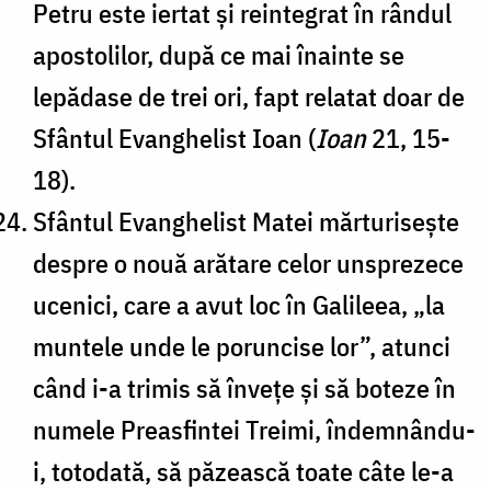
Petru este iertat și reintegrat în rândul
apostolilor, după ce mai înainte se
lepădase de trei ori, fapt relatat doar de
Sfântul Evanghelist Ioan (
Ioan
21, 15-
18).
Sfântul Evanghelist Matei mărturisește
despre o nouă arătare celor unsprezece
ucenici, care a avut loc în Galileea, „la
muntele unde le poruncise lor”, atunci
când i-a trimis să învețe și să boteze în
numele Preasfintei Treimi, îndemnându-
i, totodată, să păzească toate câte le-a