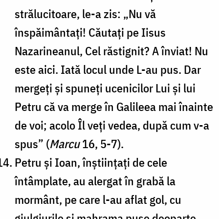
strălucitoare, le-a zis: „Nu vă
înspăimântați! Căutați pe Iisus
Nazarineanul, Cel răstignit? A înviat! Nu
este aici. Iată locul unde L-au pus. Dar
mergeți și spuneți ucenicilor Lui și lui
Petru că va merge în Galileea mai înainte
de voi; acolo Îl veți vedea, după cum v-a
spus” (
Marcu
16, 5-7).
Petru și Ioan, înștiințați de cele
întâmplate, au alergat în grabă la
mormânt, pe care l-au aflat gol, cu
giulgiurile și mahrama puse deoparte.