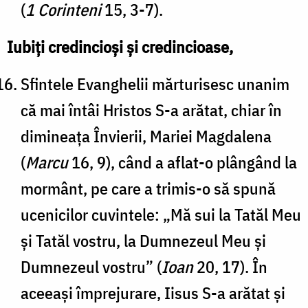
(
1 Corinteni
15, 3-7).
Iubiți credincioși și credincioase,
Sfintele Evanghelii mărturisesc unanim
că mai întâi Hristos S-a arătat, chiar în
dimineața Învierii, Mariei Magdalena
(
Marcu
16, 9), când a aflat-o plângând la
mormânt, pe care a trimis-o să spună
ucenicilor cuvintele: „Mă sui la Tatăl Meu
și Tatăl vostru, la Dumnezeul Meu și
Dumnezeul vostru” (
Ioan
20, 17). În
aceeași împrejurare, Iisus S-a arătat și