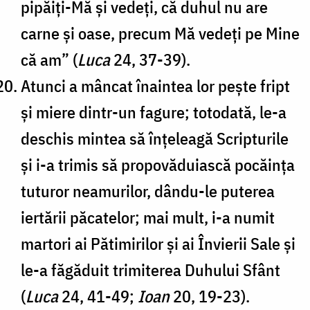
pipăiți-Mă și vedeți, că duhul nu are
carne și oase, precum Mă vedeți pe Mine
că am” (
Luca
24, 37-39).
Atunci a mâncat înaintea lor pește fript
și miere dintr-un fagure; totodată, le-a
deschis mintea să înțeleagă Scripturile
și i-a trimis să propovăduiască pocăința
tuturor neamurilor, dându-le puterea
iertării păcatelor; mai mult, i-a numit
martori ai Pătimirilor și ai Învierii Sale și
le-a făgăduit trimiterea Duhului Sfânt
(
Luca
24, 41-49;
Ioan
20, 19-23).