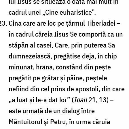
lui Iisus se situează o dată mai mult în
cadrul unei „Cine euharistice”.
Cina care are loc pe țărmul Tiberiadei –
în cadrul căreia Iisus Se comportă ca un
stăpân al casei, Care, prin puterea Sa
dumnezeiască, pregătise deja, în chip
minunat, hrana, constând din pește
pregătit pe grătar și pâine, peștele
nefiind din cel prins de apostoli, din care
„a luat și le-a dat lor” (
Ioan
21, 13) –
este urmată de un dialog între
Mântuitorul și Petru, în urma căruia