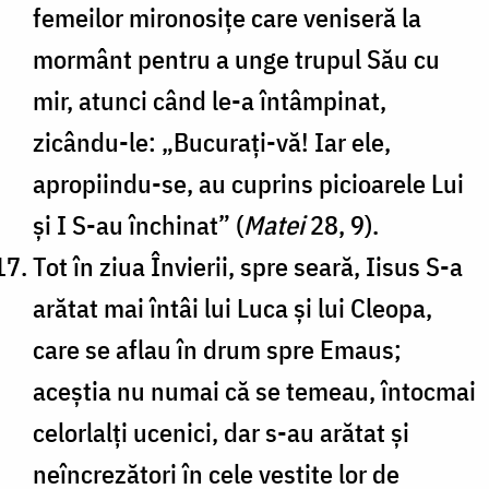
femeilor mironosițe care veniseră la
mormânt pentru a unge trupul Său cu
mir, atunci când le-a întâmpinat,
zicându-le: „Bucurați-vă! Iar ele,
apropiindu-se, au cuprins picioarele Lui
și I S-au închinat” (
Matei
28, 9).
Tot în ziua Învierii, spre seară, Iisus S-a
arătat mai întâi lui Luca și lui Cleopa,
care se aflau în drum spre Emaus;
aceștia nu numai că se temeau, întocmai
celorlalți ucenici, dar s-au arătat și
neîncrezători în cele vestite lor de