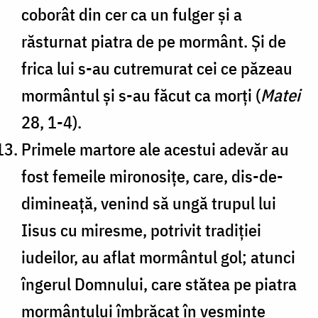
coborât din cer ca un fulger și a
răsturnat piatra de pe mormânt. Și de
frica lui s-au cutremurat cei ce păzeau
mormântul și s-au făcut ca morți (
Matei
28, 1-4).
Primele martore ale acestui adevăr au
fost femeile mironosițe, care, dis-de-
dimineață, venind să ungă trupul lui
Iisus cu miresme, potrivit tradiției
iudeilor, au aflat mormântul gol; atunci
îngerul Domnului, care stătea pe piatra
mormântului îmbrăcat în veșminte