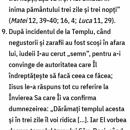
inima pământului trei zile și trei nopți”
(
Matei
12, 39-40; 16, 4;
Luca
11, 29).
După incidentul de la Templu, când
negustorii și zarafii au fost scoși în afara
lui, iudeii I-au cerut „semn”, pentru a-i
convinge de autoritatea care Îl
îndreptățește să facă ceea ce făcea;
Iisus le-a răspuns tot cu referire la
Învierea Sa care Îi va confirma
dumnezeirea: „Dărâmați templul acesta
și în trei zile îl voi ridica […]. Iar El vorbea