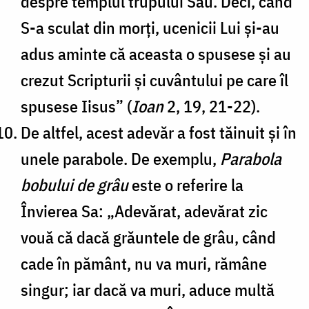
despre templul trupului Său. Deci, când
S-a sculat din morți, ucenicii Lui și-au
adus aminte că aceasta o spusese și au
crezut Scripturii și cuvântului pe care îl
spusese Iisus” (
Ioan
2, 19, 21-22).
De altfel, acest adevăr a fost tăinuit și în
unele parabole. De exemplu,
Parabola
bobului de grâu
este o referire la
Învierea Sa: „Adevărat, adevărat zic
vouă că dacă grăuntele de grâu, când
cade în pământ, nu va muri, rămâne
singur; iar dacă va muri, aduce multă