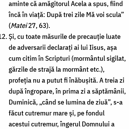
aminte că amăgitorul Acela a spus, fiind
încă în viață: După trei zile Mă voi scula”
(
Matei
27, 63).
Și, cu toate măsurile de precauție luate
de adversarii declarați ai lui Iisus, așa
cum citim în Scripturi (mormântul sigilat,
gărzile de strajă la mormânt etc.),
profeția nu a putut fi înăbușită. A treia zi
după îngropare, în prima zi a săptămânii,
Duminică, „când se lumina de ziuă”, s-a
făcut cutremur mare și, pe fondul
acestui cutremur, îngerul Domnului a