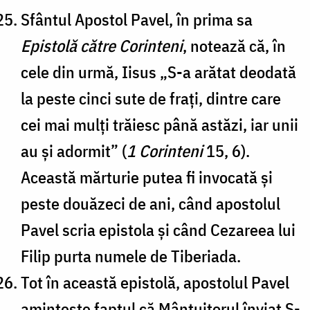
Sfântul Apostol Pavel, în prima sa
Epistolă către Corinteni
, notează că, în
cele din urmă, Iisus „S-a arătat deodată
la peste cinci sute de frați, dintre care
cei mai mulți trăiesc până astăzi, iar unii
au și adormit” (
1 Corinteni
15, 6).
Această mărturie putea fi invocată și
peste douăzeci de ani, când apostolul
Pavel scria epistola și când Cezareea lui
Filip purta numele de Tiberiada.
Tot în această epistolă, apostolul Pavel
amintește faptul că Mântuitorul înviat S-