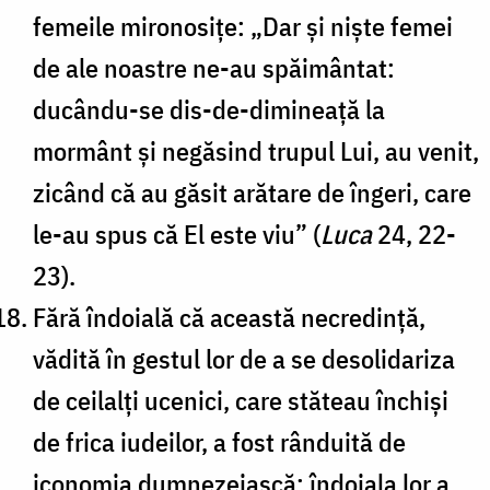
femeile mironosițe: „Dar și niște femei
de ale noastre ne-au spăimântat:
ducându-se dis-de-dimineață la
mormânt și negăsind trupul Lui, au venit,
zicând că au găsit arătare de îngeri, care
le-au spus că El este viu” (
Luca
24, 22-
23).
Fără îndoială că această necredință,
vădită în gestul lor de a se desolidariza
de ceilalți ucenici, care stăteau închiși
de frica iudeilor, a fost rânduită de
iconomia dumnezeiască; îndoiala lor a