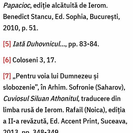
Papacioc
, ediţie alcătuită de Ierom.
Benedict Stancu, Ed. Sophia, Bucureşti,
2010, p. 51.
[5]
Iată Duhovnicul...
, pp. 83-84.
[6]
Coloseni 3, 17.
[7]
„Pentru voia lui Dumnezeu şi
slobozenie”, în Arhim. Sofronie (Saharov),
Cuviosul Siluan Athonitul
, traducere din
limba rusă de Ierom. Rafail (Noica), ediţia
a II-a revăzută, Ed. Accent Print, Suceava,
2013, pp. 348-349.