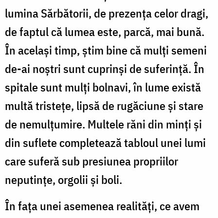
lumina Sărbătorii, de prezența celor dragi,
de faptul că lumea este, parcă, mai bună.
În același timp, știm bine că mulţi semeni
de-ai noştri sunt cuprinşi de suferinţă. În
spitale sunt mulți bolnavi, în lume există
multă tristețe, lipsă de rugăciune și stare
de nemulțumire. Multele răni din minți și
din suflete completează tabloul unei lumi
care suferă sub presiunea propriilor
neputințe, orgolii și boli.
În fața unei asemenea realităţi, ce avem