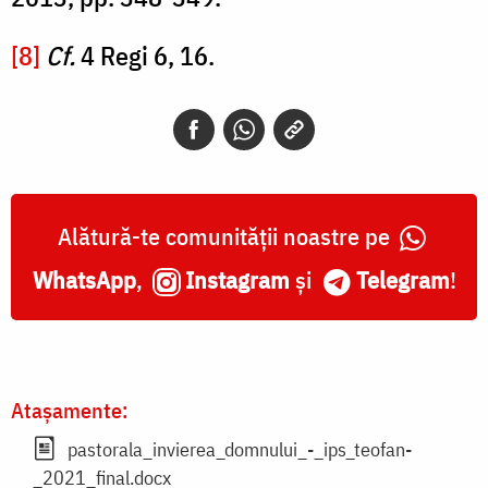
[8]
Cf.
4 Regi 6, 16.
Alătură-te comunității noastre pe
WhatsApp
,
Instagram
și
Telegram
!
Atașamente:
pastorala_invierea_domnului_-_ips_teofan-
_2021_final.docx