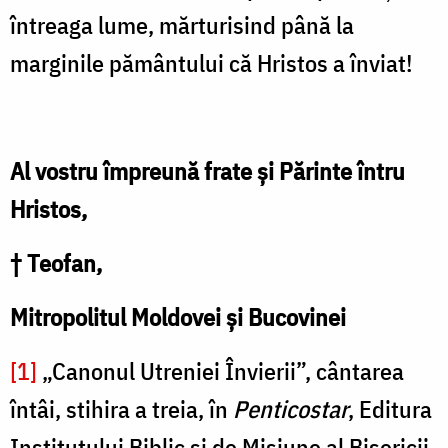
întreaga lume, mărturisind până la
marginile pământului că Hristos a înviat!
Al vostru împreună frate și Părinte întru
Hristos,
† Teofan,
Mitropolitul Moldovei și Bucovinei
[1]
„Canonul Utreniei Învierii”, cântarea
întâi, stihira a treia, în
Penticostar
, Editura
Institutului Biblic şi de Misiune al Bisericii