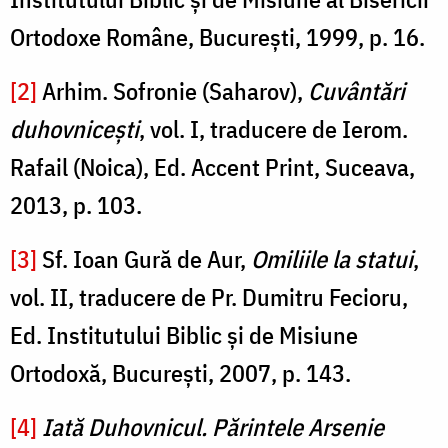
Ortodoxe Române, Bucureşti, 1999, p. 16.
[2]
Arhim. Sofronie (Saharov),
Cuvântări
duhovniceşti
, vol. I, traducere de Ierom.
Rafail (Noica), Ed. Accent Print, Suceava,
2013, p. 103.
[3]
Sf. Ioan Gură de Aur,
Omiliile la statui
,
vol. II, traducere de Pr. Dumitru Fecioru,
Ed. Institutului Biblic şi de Misiune
Ortodoxă, Bucureşti, 2007, p. 143.
[4]
Iată Duhovnicul.
Părintele Arsenie