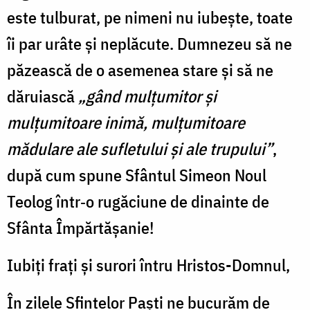
este tulburat, pe nimeni nu iubește, toate
îi par urâte și neplăcute. Dumnezeu să ne
păzească de o asemenea stare și să ne
dăruiască
„gând mulțumitor și
mulțumitoare inimă, mulțumitoare
mădulare ale sufletului și ale trupului”
,
după cum spune Sfântul Simeon Noul
Teolog într‑o rugăciune de dinainte de
Sfânta Împărtășanie!
Iubiți frați și surori întru Hristos-Domnul,
În zilele Sfintelor Paști ne bucurăm de