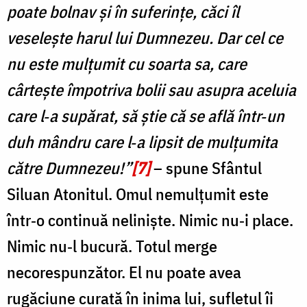
poate bolnav și în suferințe, căci îl
veselește harul lui Dumnezeu. Dar cel ce
nu este mulțumit cu soarta sa, care
cârtește împotriva bolii sau asupra aceluia
care l‑a supărat, să știe că se află într‑un
duh mândru care l‑a lipsit de mulțumita
către Dumnezeu!”
[7]
– spune Sfântul
Siluan Atonitul. Omul nemulțumit este
într‑o continuă nelinişte. Nimic nu‑i place.
Nimic nu‑l bucură. Totul merge
necorespunzător. El nu poate avea
rugăciune curată în inima lui, sufletul îi