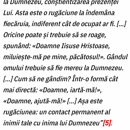
la Dumnezeu, conștientizarea prezenței
Lui
.
Asta este o rugăciune la îndemâna
fiecăruia, indiferent cât de ocupat ar fi. [...]
Oricine poate și trebuie să se roage,
spunând: «Doamne Iisuse Hristoase,
miluiește‑mă pe mine, păcătosul!». Gândul
omului trebuie să fie mereu la Dumnezeu.
[...] Cum să ne gândim? Într‑o formă cât
mai directă: «Doamne, iartă‑mă!»,
«Doamne, ajută‑mă!» [...] Așa este
rugăciunea: un contact permanent al
inimii tale cu inima lui Dumnezeu”
[5]
.