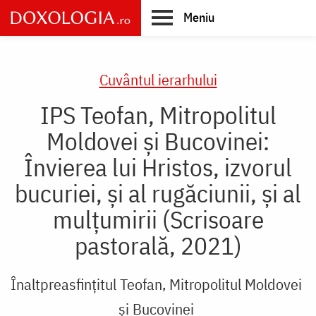
Skip
Meniu
to
main
Main
content
navigation
Cuvântul ierarhului
IPS Teofan, Mitropolitul
Moldovei și Bucovinei:
Învierea lui Hristos, izvorul
bucuriei, şi al rugăciunii, și al
mulțumirii (Scrisoare
pastorală, 2021)
Înaltpreasfințitul Teofan, Mitropolitul Moldovei
și Bucovinei