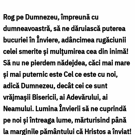
Ștefan
Cojocariu
Rog pe Dumnezeu, împreună cu
dumneavoastră, să ne dăruiască puterea
bucuriei în Înviere, adâncimea rugăciunii
T
celei smerite și mulțumirea cea din inimă!
M
Să nu ne pierdem nădejdea, căci mai mare
ș
și mai puternic este Cel ce este cu noi,
B
adică Dumnezeu, decât cei ce sunt
Î
vrăjmașii Bisericii, ai Adevărului, ai
l
Neamului. Lumina Învierii să ne cuprindă
H
pe noi și întreaga lume, mărturisind până
i
la marginile pământului că Hristos a înviat!