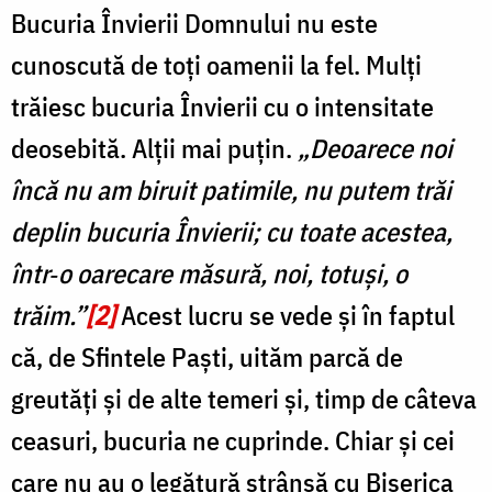
Bucuria Învierii Domnului nu este
cunoscută de toți oamenii la fel. Mulți
trăiesc bucuria Învierii cu o intensitate
deosebită. Alții mai puțin.
„Deoarece noi
încă nu am biruit patimile, nu putem trăi
deplin bucuria Învierii; cu toate acestea,
într‑o oarecare măsură, noi, totuși, o
trăim.”
[2]
Acest lucru se vede și în faptul
că, de Sfintele Paști, uităm parcă de
greutăți și de alte temeri și, timp de câteva
ceasuri, bucuria ne cuprinde. Chiar și cei
care nu au o legătură strânsă cu Biserica