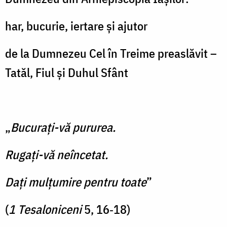
har, bucurie, iertare şi ajutor
de la Dumnezeu Cel în Treime preaslăvit –
Tatăl, Fiul şi Duhul Sfânt
„
Bucurați-vă pururea.
Rugați-vă neîncetat.
Dați mulțumire pentru toate
”
(
1 Tesaloniceni
5, 16‑18)