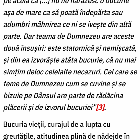
pe acela că [...] nu ne hărăzesc o bucurie
așa de mare ca să poată îndepărta sau
adumbri mâhnirea ce ni se ivește din altă
parte. Dar teama de Dumnezeu are aceste
două însușiri: este statornică și nemișcată,
și din ea izvorăște atâta bucurie, că nu mai
simțim deloc celelalte necazuri. Cel care se
teme de Dumnezeu cum se cuvine și se
bizuie pe Dânsul are parte de rădăcina
plăcerii și de izvorul bucuriei”
[3]
.
Bucuria vieții, curajul de a lupta cu
greutățile, atitudinea plină de nădejde în