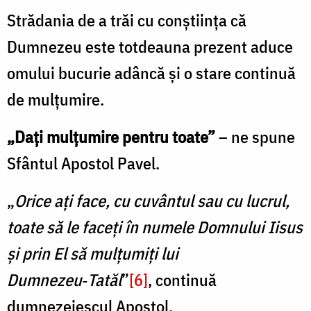
Strădania de a trăi cu conștiința că
Dumnezeu este totdeauna prezent aduce
omului bucurie adâncă și o stare continuă
de mulțumire.
„Dați mulțumire pentru toate”
– ne spune
Sfântul Apostol Pavel.
„
Orice ați face, cu cuvântul sau cu lucrul,
toate să le faceți în numele Domnului Iisus
şi prin El să mulțumiți lui
Dumnezeu‑Tatăl
”
[6]
, continuă
dumnezeiescul Apostol.