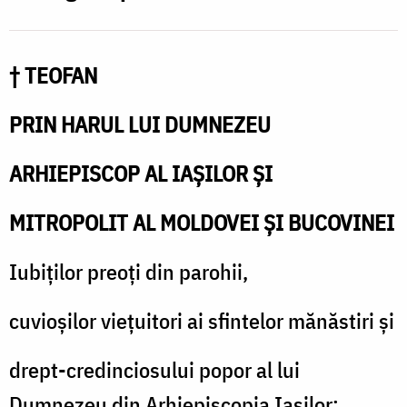
b
ş
a
† TEOFAN
r
PRIN HARUL LUI DUMNEZEU
ș
a
ARHIEPISCOP AL IAŞILOR ŞI
m
MITROPOLIT AL MOLDOVEI ŞI BUCOVINEI
(
p
Iubiţilor preoţi din parohii,
cuvioşilor vieţuitori ai sfintelor mănăstiri şi
drept-credinciosului popor al lui
Dumnezeu din Arhiepiscopia Iaşilor: