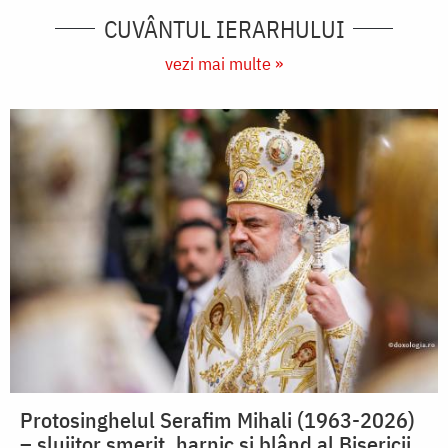
CUVÂNTUL IERARHULUI
vezi mai multe »
Protosinghelul Serafim Mihali (1963-2026)
– slujitor smerit, harnic și blând al Bisericii