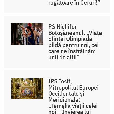
rugătoare în Ceruri!”
PS Nichifor
Botoșăneanul: „Viața
Sfintei Olimpiada –
pildă pentru noi, cei
care ne înstrăinăm
unii de alții”
IPS Iosif,
Mitropolitul Europei
Occidentale și
Meridionale:
„Temelia vieții celei
noi – Învierea lui