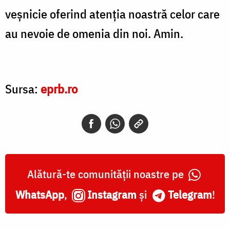
veșnicie oferind atenția noastră celor care
au nevoie de omenia din noi. Amin.
Sursa:
eprb.ro
Alătură-te comunității noastre pe
WhatsApp
,
Instagram
și
Telegram
!