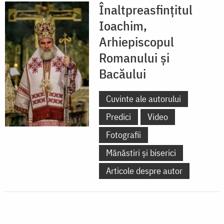
Înaltpreasfințitul
Ioachim,
Arhiepiscopul
Romanului și
Bacăului
Cuvinte ale autorului
Predici
Video
Fotografii
Mănăstiri și biserici
Articole despre autor