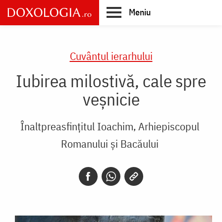
Skip
Meniu
to
main
Main
content
navigation
Cuvântul ierarhului
Iubirea milostivă, cale spre
veșnicie
Înaltpreasfințitul Ioachim, Arhiepiscopul
Romanului și Bacăului