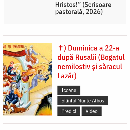
Hristos!” (Scrisoare
pastorală, 2026)
✝) Duminica a 22-a
după Rusalii (Bogatul
nemilostiv și săracul
Lazăr)
Icoane
Sfântul Munte Athos
Predici
Video