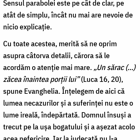
Sensul parabolei este pe cât de clar, pe
atât de simplu, încât nu mai are nevoie de
nicio explicație.
Cu toate acestea, merită să ne oprim
asupra câtorva detalii, cărora să le
acordăm o atenție mai mare.
„Un sărac (...)
zăcea înaintea porţii lui”
(Luca 16, 20),
spune Evanghelia. Înțelegem de aici că
lumea necazurilor și a suferinței nu este o
lume ireală, îndepărtată. Domnul însuși a
trecut pe la ușa bogatului și a așezat acolo
acea nefericire. Iar la judecată nu l-a