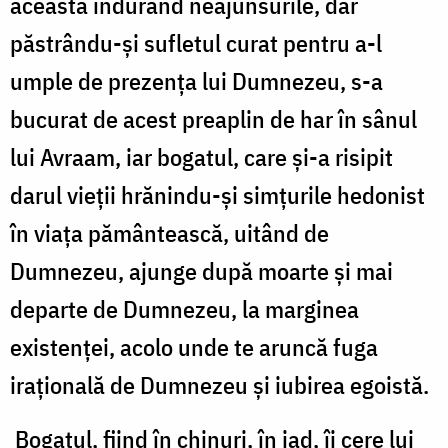
aceasta îndurând neajunsurile, dar
păstrându-și sufletul curat pentru a-l
umple de prezența lui Dumnezeu, s-a
bucurat de acest preaplin de har în sânul
lui Avraam, iar bogatul, care și-a risipit
darul vieții hrănindu-și simțurile hedonist
în viața pământească, uitând de
Dumnezeu, ajunge după moarte și mai
departe de Dumnezeu, la marginea
existenței, acolo unde te aruncă fuga
irațională de Dumnezeu și iubirea egoistă.
Bogatul, fiind în chinuri, în iad, îi cere lui