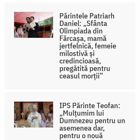
Părintele Patriarh
Daniel: „Sfânta
Olimpiada din
Fărcașa, mamă
jertfelnică, femeie
milostivă și
credincioasă,
pregătită pentru
ceasul morții”
IPS Părinte Teofan:
„Mulțumim lui
Dumnezeu pentru un
asemenea dar,
pentru o nouă