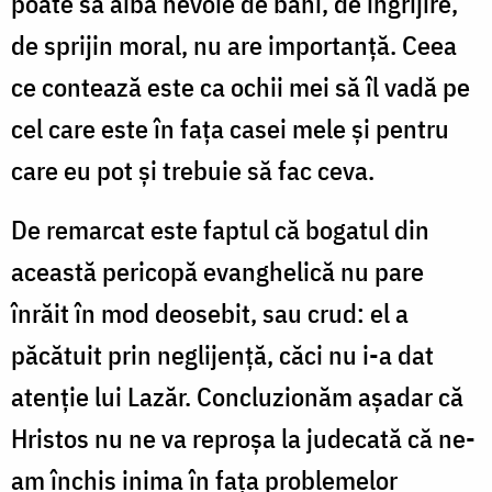
poate să aibă nevoie de bani, de îngrijire,
de sprijin moral, nu are importanță. Ceea
ce contează este ca ochii mei să îl vadă pe
cel care este în fața casei mele și pentru
care eu pot și trebuie să fac ceva.
De remarcat este faptul că bogatul din
această pericopă evanghelică nu pare
înrăit în mod deosebit, sau crud: el a
păcătuit prin neglijență, căci nu i-a dat
atenție lui Lazăr. Concluzionăm așadar că
Hristos nu ne va reproșa la judecată că ne-
am închis inima în fața problemelor