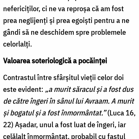
nefericiților, ci ne va reproșa că am fost
prea neglijenți și prea egoiști pentru a ne
gândi să ne deschidem spre problemele
celorlalți.
Valoarea soteriologică a pocăinței
Contrastul între sfârșitul vieții celor doi
este evident:
„a murit săracul şi a fost dus
de către îngeri în sânul lui Avraam. A murit
şi bogatul şi a fost înmormântat.”
(Luca 16,
22) Așadar, unul a fost luat de îngeri, iar
celălalt înmormântat, probabil cu fastul