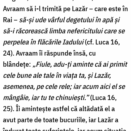
Avraam să i-l trimită pe Lazăr – care este în
Rai –
să-şi ude vârful degetului în apă şi
să-i răcorească limba nefericitului care se
perpelea în flăcările Iadului
(cf. Luca 16,
24). Avraam îi răspunde însă, cu
blândețe:
„Fiule, adu-ţi aminte că ai primit
cele bune ale tale în viaţa ta, şi Lazăr,
asemenea, pe cele rele; iar acum aici el se
mângâie, iar tu te chinuieşti.”
(Luca 16,
25). Îi amintește astfel că altădată el a
avut parte de toate bucuriile, iar Lazăr a
îndurat toate suferințele, iar acum situația