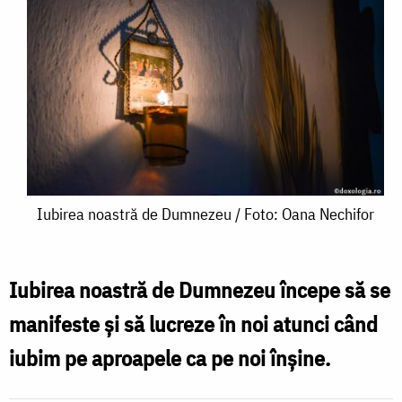
Iubirea
Iubirea noastră de Dumnezeu / Foto: Oana Nechifor
noastră
de
Iubirea noastră de Dumnezeu începe să se
Dumnezeu
manifeste și să lucreze în noi atunci când
/
iubim pe aproapele ca pe noi înșine.
Foto:
Oana