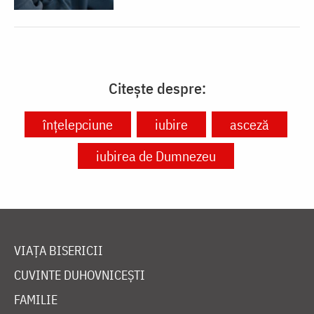
Citește despre:
înțelepciune
iubire
asceză
iubirea de Dumnezeu
VIAȚA BISERICII
CUVINTE DUHOVNICEȘTI
FAMILIE