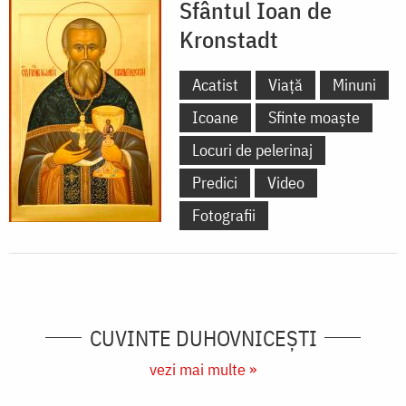
Sfântul Ioan de
Kronstadt
Acatist
Viață
Minuni
Icoane
Sfinte moaște
Locuri de pelerinaj
Predici
Video
Fotografii
CUVINTE DUHOVNICEȘTI
vezi mai multe »