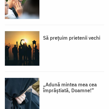
Să prețuim prietenii vechi
„Adună mintea mea cea
împrăștiată, Doamne!”