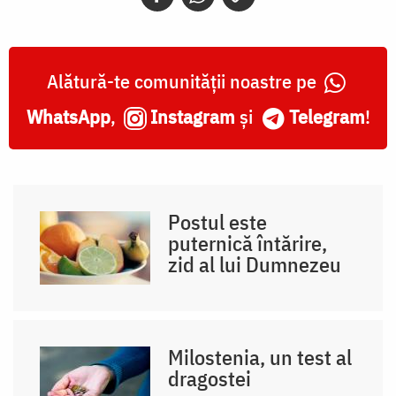
Alătură-te comunității noastre pe
WhatsApp
,
Instagram
și
Telegram
!
Postul este
puternică întărire,
zid al lui Dumnezeu
Milostenia, un test al
dragostei