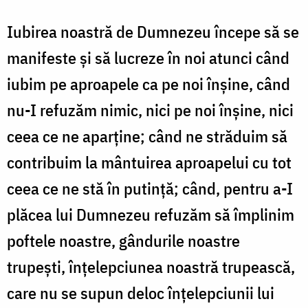
Nechifor
Iubirea noastră de Dumnezeu începe să se
manifeste şi să lucreze în noi atunci când
iubim pe aproapele ca pe noi înşine, când
nu-I refuzăm nimic, nici pe noi înşine, nici
ceea ce ne aparţine; când ne străduim să
contribuim la mântuirea aproapelui cu tot
ceea ce ne stă în putinţă; când, pentru a-I
plăcea lui Dumnezeu refuzăm să împlinim
poftele noastre, gândurile noastre
trupeşti, înţelepciunea noastră trupească,
care nu se supun deloc înţelepciunii lui