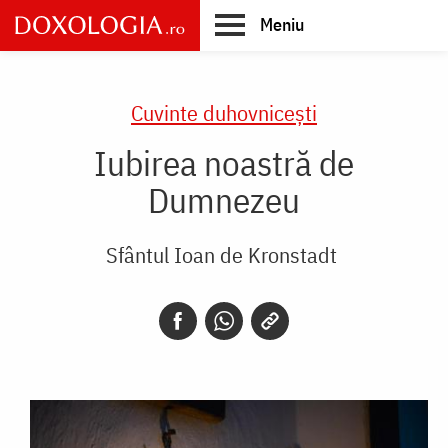
Skip
Meniu
to
main
Main
content
navigation
Cuvinte duhovnicești
Iubirea noastră de
Dumnezeu
Sfântul Ioan de Kronstadt