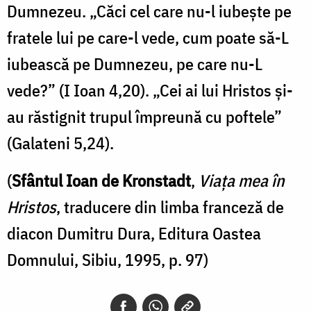
Dumnezeu. „Căci cel care nu-l iubeşte pe
fratele lui pe care-l vede, cum poate să-L
iubească pe Dumnezeu, pe care nu-L
vede?” (I Ioan 4,20). „Cei ai lui Hristos şi-
au răstignit trupul împreună cu poftele”
(Galateni 5,24).
(
Sfântul Ioan de Kronstadt
,
Viața mea în
Hristos
, traducere din limba franceză de
diacon Dumitru Dura, Editura Oastea
Domnului, Sibiu, 1995, p. 97)