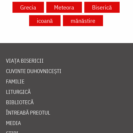
Grecia
Meteora
Biserică
icoană
mănăstire
VIAȚA BISERICII
CUVINTE DUHOVNICEȘTI
FAMILIE
LITURGICĂ
BIBLIOTECĂ
ÎNTREABĂ PREOTUL
MEDIA