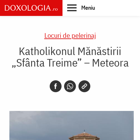
Skip
Meniu
to
main
Main
content
navigation
Locuri de pelerinaj
Katholikonul Mănăstirii
„Sfânta Treime” – Meteora