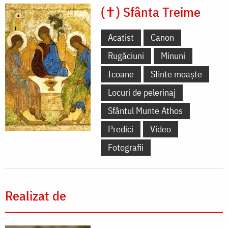
(✝) Sfânta Treime
Acatist
Canon
Rugăciuni
Minuni
Icoane
Sfinte moaște
Locuri de pelerinaj
Sfântul Munte Athos
Predici
Video
Fotografii
Realizat de