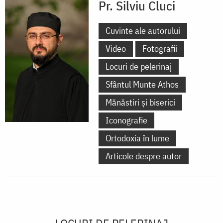
Pr. Silviu Cluci
Cuvinte ale autorului
Video
Fotografii
Locuri de pelerinaj
Sfântul Munte Athos
Mănăstiri și biserici
Iconografie
Ortodoxia în lume
Articole despre autor