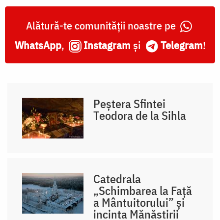
Alătură-te comunității noastre pe
WhatsApp
,
Instagram
și
Telegram
!
Peștera Sfintei
Teodora de la Sihla
Catedrala
„Schimbarea la Față
a Mântuitorului” și
incinta Mănăstirii