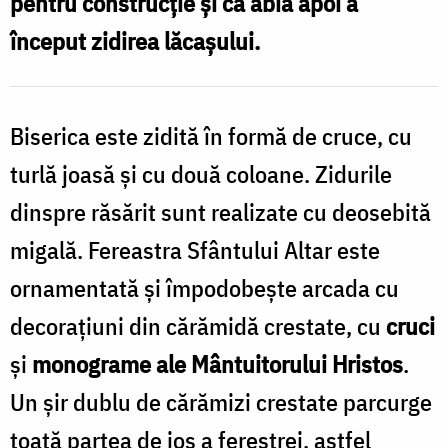
pentru construcţie şi că abia apoi a
Pr.
început zidirea lăcaşului.
Silviu
Cluci
Biserica este zidită în formă de cruce, cu
turlă joasă şi cu două coloane. Zidurile
dinspre răsărit sunt realizate cu deosebită
migală. Fereastra Sfântului Altar este
ornamentată şi împodobeşte arcada cu
decoraţiuni din cărămidă crestate, cu
cruci
şi
monograme ale Mântuitorului Hristos
.
Un şir dublu de cărămizi crestate parcurge
toată partea de jos a ferestrei, astfel