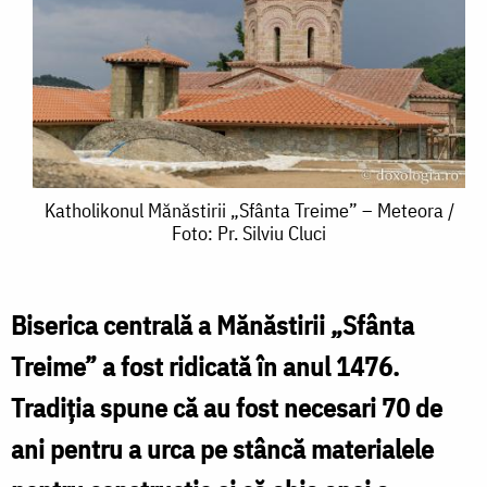
Katholikonul
Katholikonul Mănăstirii „Sfânta Treime” – Meteora /
Foto: Pr. Silviu Cluci
Mănăstirii
„Sfânta
Treime”
Biserica centrală a Mănăstirii „Sfânta
–
Treime” a fost ridicată în anul 1476.
Meteora
Tradiţia spune că au fost necesari 70 de
/
ani pentru a urca pe stâncă materialele
Foto: