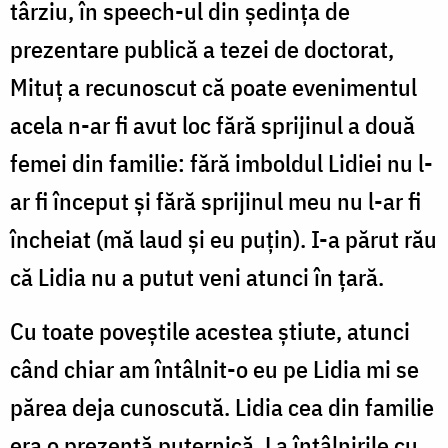
târziu, în speech-ul din ședința de
prezentare publică a tezei de doctorat,
Mituț a recunoscut că poate evenimentul
acela n-ar fi avut loc fără sprijinul a două
femei din familie: fără imboldul Lidiei nu l-
ar fi început și fără sprijinul meu nu l-ar fi
încheiat (mă laud și eu puțin). I-a părut rău
că Lidia nu a putut veni atunci în țară.
Cu toate poveștile acestea știute, atunci
când chiar am întâlnit-o eu pe Lidia mi se
părea deja cunoscută. Lidia cea din familie
era o prezență puternică. La întâlnirile cu