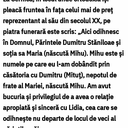
(1933–
pleacă fruntea în fața celui mai de preț
2017),
reprezentant al său din secolul XX, pe
fiica
piatra funerară este scris: „Aici odihnesc
parintelui
în Domnul, Părintele Dumitru Stăniloae și
profesor
Dumitru
soția sa Maria (născută Mihu). Mihu este și
Stăniloae
numele pe care eu l-am dobândit prin
/
căsătoria cu Dumitru (Mituț), nepotul de
Foto:
frate al Mariei, născută Mihu. Am avut
Dumitru
bucuria și privilegiul de a avea o relație
Horia
apropiată și sinceră cu Lidia, cea care se
Ionescu
odihnește nu departe de locul de veci al