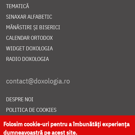
TEMATICĂ
SINAXAR ALFABETIC
MĂNĂSTIRI ȘI BISERICI
CALENDAR ORTODOX
WIDGET DOXOLOGIA
RADIO DOXOLOGIA
DESPRE NOI
POLITICA DE COOKIES
DONEAZĂ ONLINE PENTRU CATEDRALA NAȚIONALĂ
Folosim cookie-uri pentru a îmbunătăți experiența
dumneavoastră pe acest site.