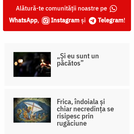
Alătură-te comunității noastre pe
WhatsApp
,
Instagram
și
Telegram
!
„Și eu sunt un
păcătos”
Frica, îndoiala și
chiar necredința se
risipesc prin
rugăciune