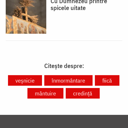
Cu Dumnezeu printre
spicele uitate
Citește despre:
veșnicie
înmormântare
fiică
mântuire
credință