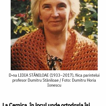
D-
D-na LIDIA STĂNILOAE (1933–2017), fiica parintelui
profesor Dumitru Stăniloae / Foto: Dumitru Horia
na
Ionescu
LIDIA
STĂNILOAE
La Cernica, în locul unde ortodoxia își