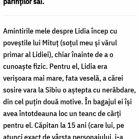
părinților săi.
Amintirile mele despre Lidia încep cu
poveștile lui Mituț (soțul meu și vărul
primar al Lidiei), chiar înainte de a o
cunoaște fizic. Pentru el, Lidia era
verișoara mai mare, fata veselă, a cărei
sosire vara la Sibiu o aștepta cu nerăbdare,
din cel puțin două motive. În bagajul ei își
avea întotdeauna loc un teanc de cărți
pentru el. Căpitan la 15 ani (care lui, pe
atunci exact de vârsta personajului, i-a