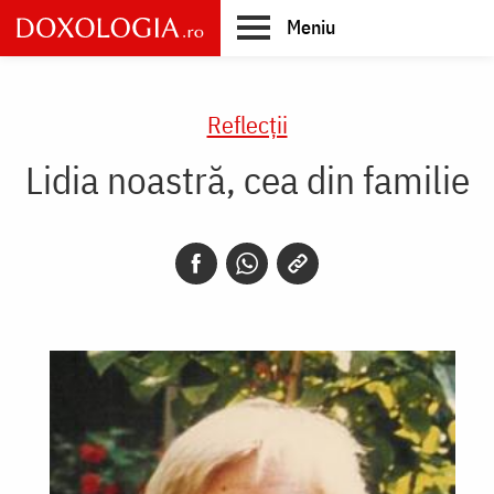
Skip
Meniu
to
main
Main
content
navigation
Reflecții
Lidia noastră, cea din familie