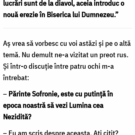
lucrări sunt de la diavol, aceia introduc o
Foto:
nouă erezie în Biserica lui Dumnezeu.”
Bogdan
Zamfirescu
Aș vrea să vorbesc cu voi astăzi și pe o altă
temă. Nu demult ne-a vizitat un preot rus.
Și într-o discuție între patru ochi m-a
întrebat:
–
Părinte Sofronie, este cu putință în
epoca noastră să vezi Lumina cea
Nezidită?
– Eu am scris despre aceasta. Ați citit?