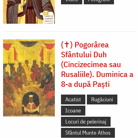
(✝) Pogorârea
Sfântului Duh
(Cincizecimea sau
Rusaliile). Duminica a
8-a după Paști
Acatist
Rugăciuni
Icoane
Locuri de pelerinaj
Sfântul Munte Athos