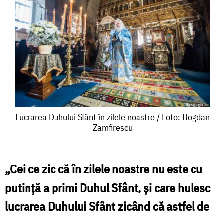
Lucrarea
Lucrarea Duhului Sfânt în zilele noastre / Foto: Bogdan
Zamfirescu
Duhului
Sfânt
în
„Cei ce zic că în zilele noastre nu este cu
zilele
putință a primi Duhul Sfânt, și care hulesc
noastre
lucrarea Duhului Sfânt zicând că astfel de
/