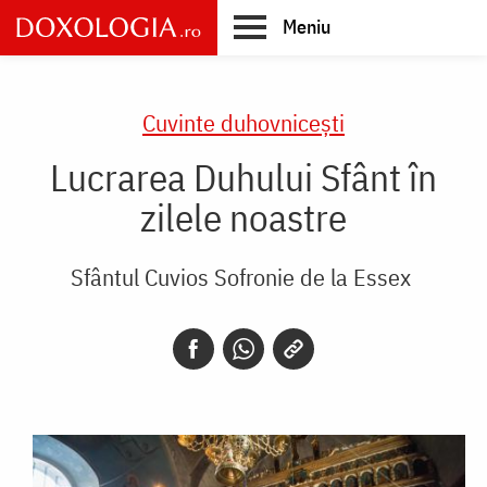
Skip
Meniu
to
main
Main
content
navigation
Cuvinte duhovnicești
Lucrarea Duhului Sfânt în
zilele noastre
Sfântul Cuvios Sofronie de la Essex