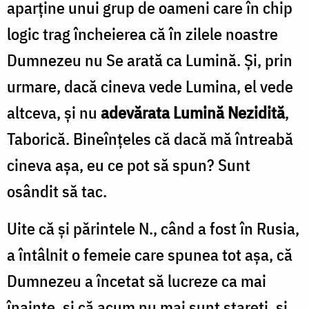
aparține unui grup de oameni care în chip
logic trag încheierea că în zilele noastre
Dumnezeu nu Se arată ca Lumină. Și, prin
urmare, dacă cineva vede Lumina, el vede
altceva, și nu
adevărata Lumină Nezidită
,
Taborică. Bineînțeles că dacă mă întreabă
cineva așa, eu ce pot să spun? Sunt
osândit să tac.
Uite că și părintele N., când a fost în Rusia,
a întâlnit o femeie care spunea tot așa, că
Dumnezeu a încetat să lucreze ca mai
înainte, și că acum nu mai sunt stareți, și