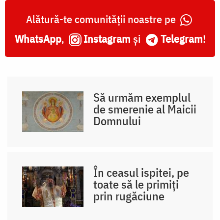
Alătură-te comunității noastre pe
WhatsApp
,
Instagram
și
Telegram
!
Să urmăm exemplul
de smerenie al Maicii
Domnului
În ceasul ispitei, pe
toate să le primiți
prin rugăciune