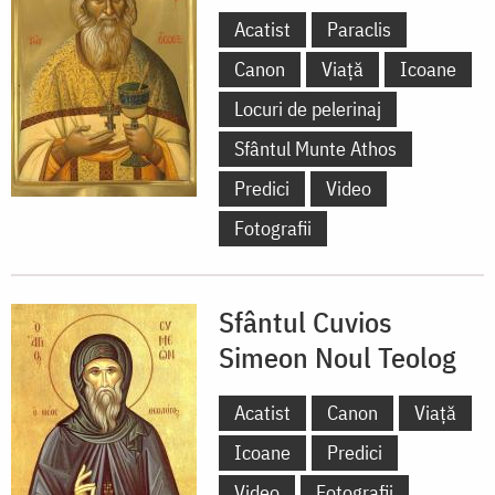
Acatist
Paraclis
Canon
Viață
Icoane
Locuri de pelerinaj
Sfântul Munte Athos
Predici
Video
Fotografii
Sfântul Cuvios
Simeon Noul Teolog
Acatist
Canon
Viață
Icoane
Predici
Video
Fotografii