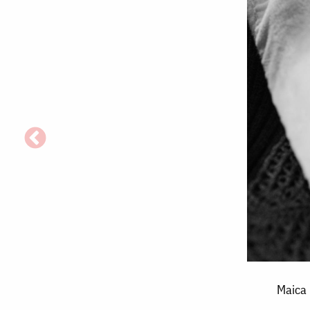
Maica
Maica 
Domnului