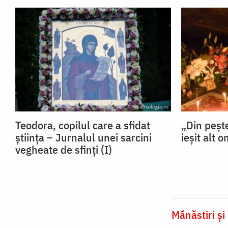
Teodora, copilul care a sfidat
„Din pește
știința – Jurnalul unei sarcini
ieșit alt 
vegheate de sfinți (I)
Mănăstiri și 