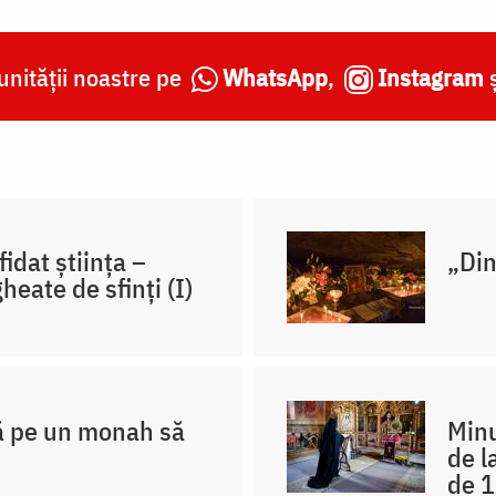
nității noastre pe
WhatsApp
,
Instagram
fidat știința –
„Din
heate de sfinți (I)
ă pe un monah să
Minu
de l
de 1