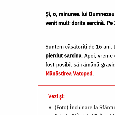
face
minuni
Și, o, minunea lui Dumnezeu! 
pentru
venit mult-dorita sarcină. Pe
nașterea
de
Suntem căsătoriți de 16 ani. 
prunci
pierdut sarcina
. Apoi, vreme 
/
fost posibil să rămână gravid
Foto:
Mănăstirea Vatoped
.
Oana
Nechifor
Vezi și:
(Foto) Închinare la Sfânt