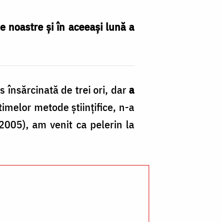
e noastre și în aceeași lună a
Br
 însărcinată de trei ori, dar
a
Ma
timelor metode științifice, n-a
D
 2005), am venit ca pelerin la
d
la
m
V
A
/