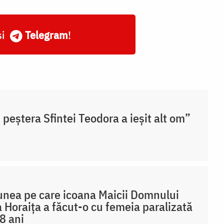
și
Telegram
!
 peștera Sfintei Teodora a ieșit alt om”
nea pe care icoana Maicii Domnului
a Horaița a făcut-o cu femeia paralizată
8 ani