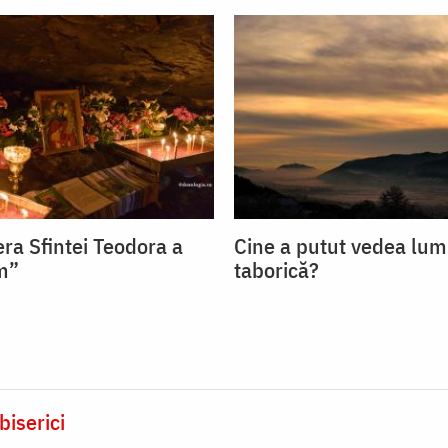
ra Sfintei Teodora a
Cine a putut vedea lum
om”
taborică?
biserici