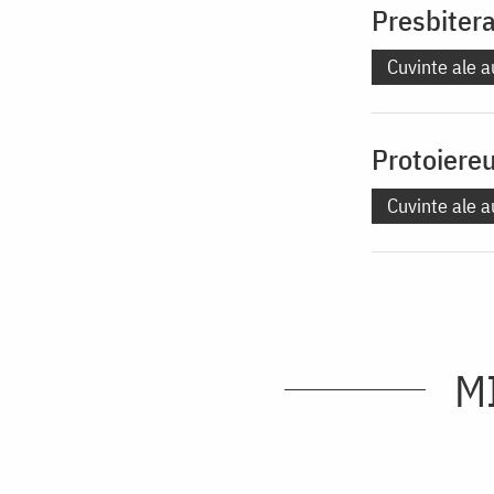
Presbitera
Cuvinte ale a
Protoiereu
Cuvinte ale a
M