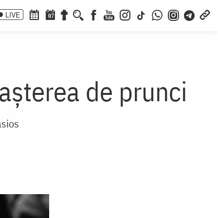
LIVE
07
așterea de prunci
asios