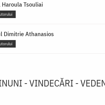
 Haroula Tsouliai
utorului
l Dimitrie Athanasios
utorului
INUNI - VINDECĂRI - VEDEN