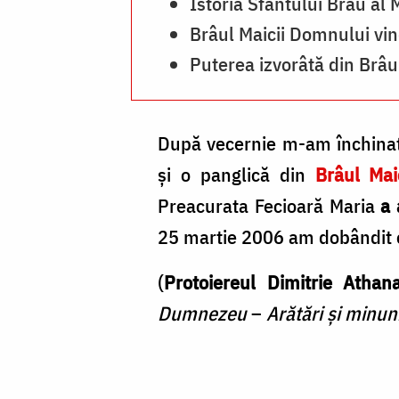
Istoria Sfântului Brâu al
Brâul Maicii Domnului vind
Puterea izvorâtă din Brâu
După vecernie m-am închinat l
și o panglică din
Brâul Mai
Preacurata Fecioară Maria
a 
25 martie 2006 am dobândit o
(
Protoiereul Dimitrie Athan
Dumnezeu
–
Arătări și minun