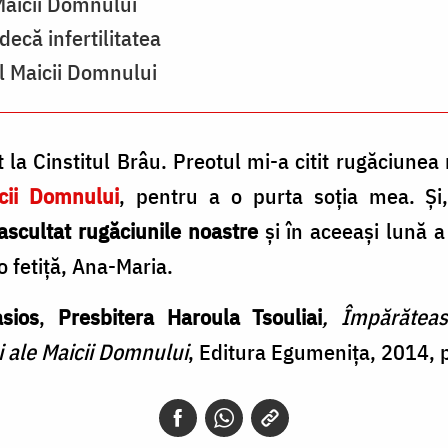
 Maicii Domnului
ecă infertilitatea
l Maicii Domnului
a Cinstitul Brâu. Preotul mi-a citit rugăciunea
cii Domnului
, pentru a o purta soția mea. Ș
ascultat rugăciunile noastre
și în aceeași lună a
 fetiță, Ana-Maria.
asios
,
Presbitera Haroula Tsouliai
, Împărăteas
i ale Maicii Domnului
, Editura Egumenița, 2014, 