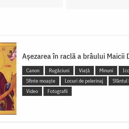
Așezarea în raclă a brâului Maicii
Canon
Rugăciuni
Viață
Minuni
Ic
Sfinte moaște
Locuri de pelerinaj
Sfântul
Video
Fotografii