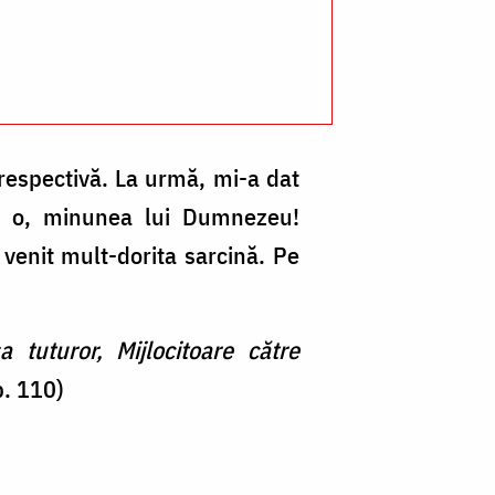
Fo
pr
Si
Cl
 respectivă. La urmă, mi-a dat
i, o, minunea lui Dumnezeu!
 venit mult-dorita sarcină. Pe
a tuturor, Mijlocitoare către
p. 110)