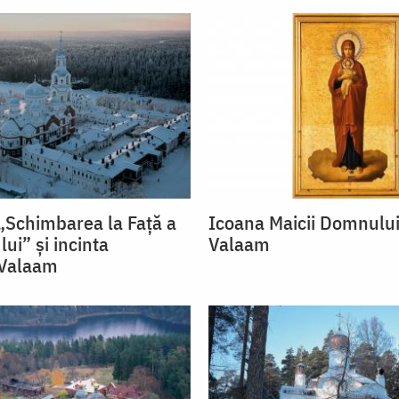
„Schimbarea la Față a
Icoana Maicii Domnului
ui” și incinta
Valaam
 Valaam