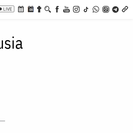
LIVE
08
usia