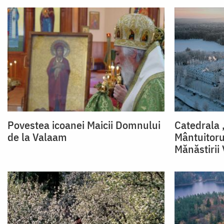
Povestea icoanei Maicii Domnului
Catedrala 
de la Valaam
Mântuitorul
Mănăstirii