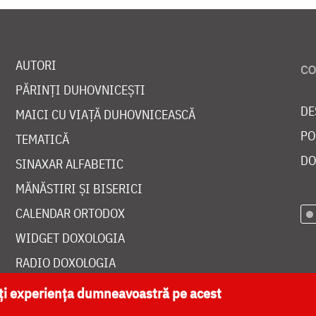
AUTORI
PĂRINȚI DUHOVNICEȘTI
DE
MAICI CU VIAȚĂ DUHOVNICEASCĂ
PO
TEMATICĂ
DO
SINAXAR ALFABETIC
MĂNĂSTIRI ȘI BISERICI
CALENDAR ORTODOX
WIDGET DOXOLOGIA
RADIO DOXOLOGIA
ăți experiența dumneavoastră pe acest