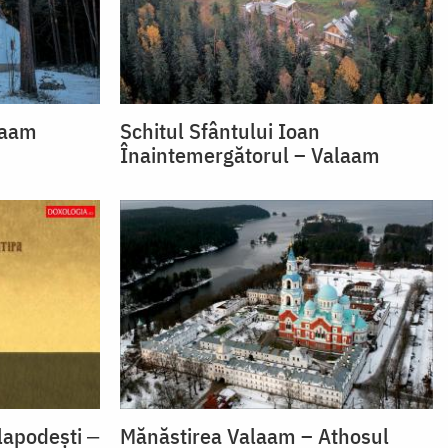
laam
Schitul Sfântului Ioan
Înaintemergătorul – Valaam
lapodești ‒
Mănăstirea Valaam – Athosul