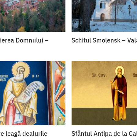
vierea Domnului –
Schitul Smolensk – Va
re leagă dealurile
Sfântul Antipa de la Ca