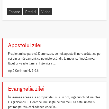
Icoane
Predici
Video
Apostolul zilei
Fraților, mi se pare că Dumnezeu, pe noi, apostolii, ne-a arătat ca pe
cei din urmă oameni, ca pe niște osândiți la moarte, fiindcă ne-am
făcut priveliște lumii și îngerilor și...
Ap. I Corinteni 4, 9-16
Evanghelia zilei
În vremea aceea s-a apropiat de Iisus un om, îngenunchind înaintea
Lui și zicându-I: Doamne, miluiește pe fiul meu, că este lunatic și
pătimește rău, căci adesea cade în...