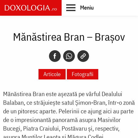
Skip
Meniu
to
main
Main
content
navigation
Mănăstirea Bran – Braşov
Articole
Fotografii
Mănăstirea Bran este aşezată pe vârful Dealului
Balaban, ce străjuieşte satul Şimon-Bran, într-o zonă
de un pitoresc aparte. Pelerinii ce ajung aici au parte
de o impresionantă panoramă asupra Masivilor
Bucegi, Piatra Craiului, Postăvaru şi, respectiv,
asupra Munţilor Leaota şi Măgura Codlei.