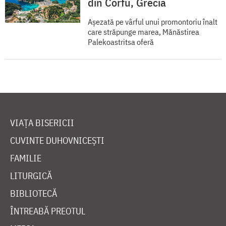
din Corfu, Grecia
Așezată pe vârful unui promontoriu înalt
care străpunge marea, Mănăstirea
Palekoastritsa oferă
VIAȚA BISERICII
CUVINTE DUHOVNICEȘTI
FAMILIE
LITURGICĂ
BIBLIOTECĂ
ÎNTREABĂ PREOTUL