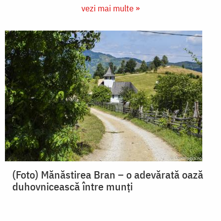
vezi mai multe »
(Foto) Mănăstirea Bran – o adevărată oază
duhovnicească între munți