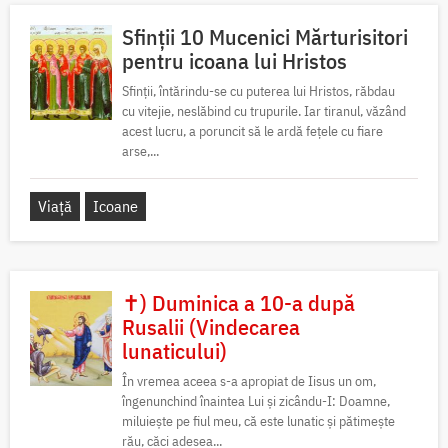
Sfinții 10 Mucenici Mărturisitori
pentru icoana lui Hristos
Sfinții, întărindu-se cu puterea lui Hristos, răbdau
cu vitejie, neslăbind cu trupurile. Iar tiranul, văzând
acest lucru, a poruncit să le ardă fețele cu fiare
arse,...
Viață
Icoane
✝) Duminica a 10-a după
Rusalii (Vindecarea
lunaticului)
În vremea aceea s-a apropiat de Iisus un om,
îngenunchind înaintea Lui și zicându-I: Doamne,
miluiește pe fiul meu, că este lunatic și pătimește
rău, căci adesea...