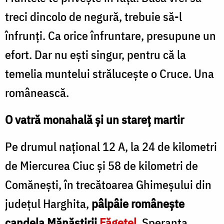
treci dincolo de negură, trebuie să-l
înfrunţi. Ca orice înfruntare, presupune un
efort. Dar nu eşti singur, pentru că la
temelia muntelui străluceşte o Cruce. Una
românească.
O vatră monahală şi un stareţ martir
Pe drumul național 12 A, la 24 de kilometri
de Miercurea Ciuc şi 58 de kilometri de
Comănești, în trecătoarea Ghimeşului din
judeţul Harghita,
pâlpâie româneşte
candela Mănăstirii
Făgeţel
. Speranța