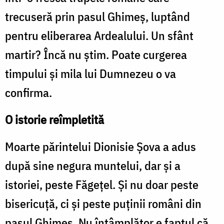
trecuseră prin pasul Ghimeş, luptând
pentru eliberarea Ardealului. Un sfânt
martir? Încă nu ştim. Poate curgerea
timpului şi mila lui Dumnezeu o va
confirma.
O istorie reîmpletită
Moarte părintelui Dionisie Şova a adus
după sine negura muntelui, dar şi a
istoriei, peste Făgeţel. Şi nu doar peste
bisericuţă, ci şi peste puţinii români din
pasul Ghimeş. Nu întâmplător e faptul că