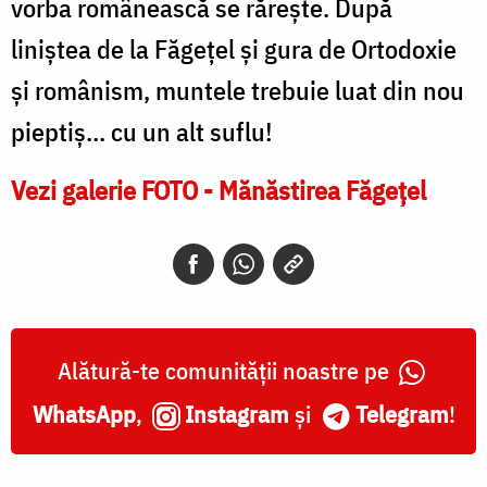
vorba românească se răreşte. După
liniștea de la Făgeţel şi gura de Ortodoxie
şi românism, muntele trebuie luat din nou
pieptiş… cu un alt suflu!
Vezi galerie FOTO - Mănăstirea Făgețel
Alătură-te comunității noastre pe
WhatsApp
,
Instagram
și
Telegram
!