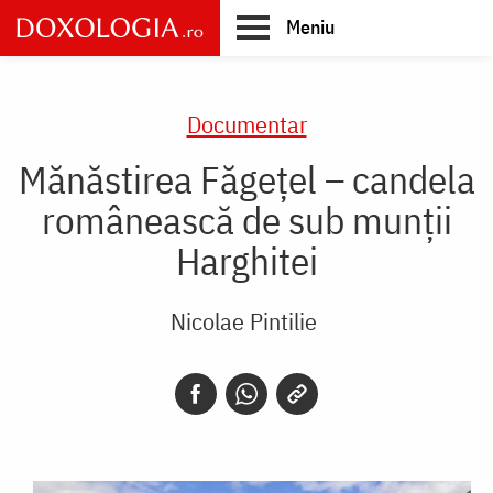
Skip
Meniu
to
main
Main
content
navigation
Documentar
Mănăstirea Făgeţel – candela
românească de sub munţii
Harghitei
Nicolae Pintilie