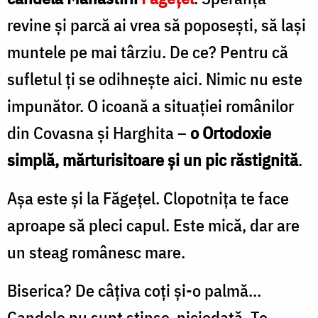
revine şi parcă ai vrea să poposeşti, să laşi
muntele pe mai târziu. De ce? Pentru că
sufletul ţi se odihneşte aici. Nimic nu este
impunător. O icoană a situaţiei românilor
din Covasna şi Harghita –
o Ortodoxie
simplă, mărturisitoare şi un pic răstignită
.
Aşa este şi la Făgeţel. Clopotniţa te face
aproape să pleci capul. Este mică, dar are
un steag românesc mare.
Biserica? De câţiva coţi şi-o palmă…
Candele nu sunt stinse niciodată. Te