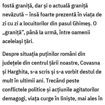
fostă graniţă, dar şi o actuală graniţă
nevăzută – însă foarte prezentă în viaţa de
zi cu zi a locuitorilor din pasul Ghimeş. O
„graniţă”, până la urmă, între oamenii
aceleiaşi ţări.
Despre situaţia puţinilor români din
judeţele din centrul ţării noastre, Covasna
şi Harghita, s-a scris şi s-a vorbit destul de
mult în ultimii ani. Trecând peste
conflictele politice şi acţiunile agitatorilor
demagogi, viaţa curge în linişte, mai ales în