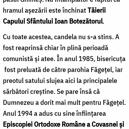
hramul aşezării este închinat
Tăierii
Capului Sfântului Ioan Botezătorul
.
Cu toate acestea, candela nu s-a stins. A
fost reaprinsă chiar în plină perioadă
comunistă şi atee. În anul 1985, bisericuţa
fost preluată de către parohia Făgețel, iar
preotul satului slujea aici la principalele
sărbători creştine. Se pare însă că
Dumnezeu a dorit mai mult pentru Făgeţel.
Anul 1994 a adus cu sine înfiinţarea
Episcopiei Ortodoxe Române a Covasnei și