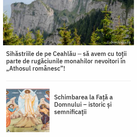
Sihăstriile de pe Ceahlău ‒ să avem cu toții
parte de rugăciunile monahilor nevoitori în
„Athosul românesc”!
Schimbarea la Față a
Domnului – istoric și
semnificații