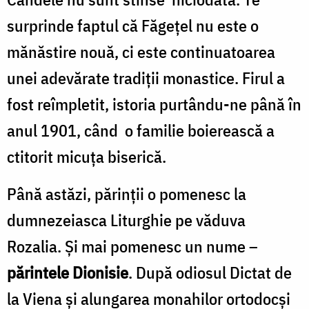
surprinde faptul că Făgeţel nu este o
mănăstire nouă, ci este continuatoarea
unei adevărate tradiţii monastice. Firul a
fost reîmpletit, istoria purtându-ne până în
anul 1901, când o familie boierească a
ctitorit micuţa biserică.
Până astăzi, părinţii o pomenesc la
dumnezeiasca Liturghie pe văduva
Rozalia. Şi mai pomenesc un nume –
părintele Dionisie
. După odiosul Dictat de
la Viena şi alungarea monahilor ortodocşi