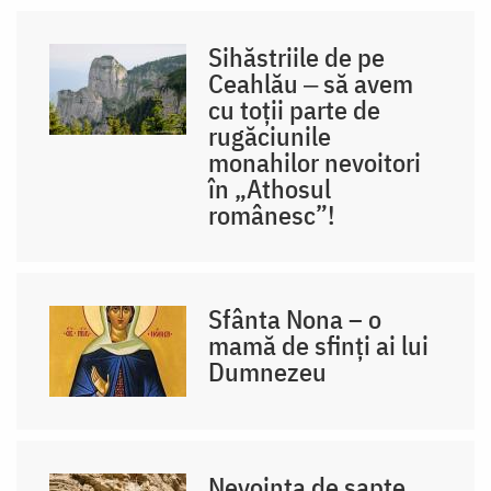
Sihăstriile de pe
Ceahlău ‒ să avem
cu toții parte de
rugăciunile
monahilor nevoitori
în „Athosul
românesc”!
Sfânta Nona – o
mamă de sfinți ai lui
Dumnezeu
Nevoința de șapte