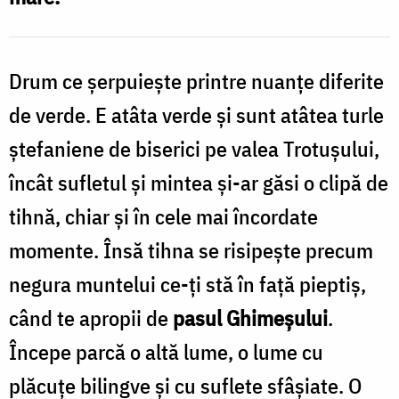
Drum ce şerpuieşte printre nuanţe diferite
de verde. E atâta verde şi sunt atâtea turle
ştefaniene de biserici pe valea Trotuşului,
încât sufletul şi mintea şi-ar găsi o clipă de
tihnă, chiar și în cele mai încordate
momente. Însă tihna se risipește precum
negura muntelui ce-ţi stă în faţă pieptiș,
când te apropii de
pasul Ghimeşului
.
Începe parcă o altă lume, o lume cu
plăcuţe bilingve şi cu suflete sfâşiate. O