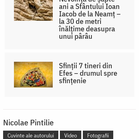
ani a Sfântului Ioan
Iacob de la Neamț –
la 30 de metri
înălțime deasupra
unui pârâu
Sfinții 7 tineri din
Efes – drumul spre
sfințenie
Nicolae Pintilie
Cuvinte ale autorului
Video
Fotografii