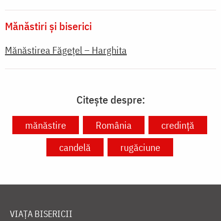
Mănăstiri și biserici
Mănăstirea Făgețel – Harghita
Citește despre:
mănăstire
România
credință
candelă
rugăciune
VIAȚA BISERICII