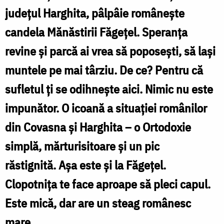
judeţul Harghita, pâlpâie româneşte
candela Mănăstirii Făgeţel. Speranța
revine şi parcă ai vrea să poposeşti, să laşi
muntele pe mai târziu. De ce? Pentru că
sufletul ţi se odihneşte aici. Nimic nu este
impunător. O icoană a situaţiei românilor
din Covasna şi Harghita – o Ortodoxie
simplă, mărturisitoare şi un pic
răstignită. Aşa este şi la Făgeţel.
Clopotniţa te face aproape să pleci capul.
Este mică, dar are un steag românesc
mare.