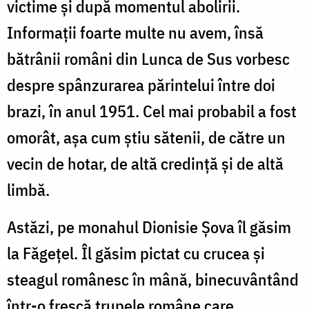
victime şi după momentul abolirii.
Informaţii foarte multe nu avem, însă
bătrânii români din Lunca de Sus vorbesc
despre spânzurarea părintelui între doi
brazi, în anul 1951. Cel mai probabil a fost
omorât, aşa cum ştiu sătenii, de către un
vecin de hotar, de altă credinţă şi de altă
limbă.
Astăzi, pe monahul Dionisie Şova îl găsim
la Făgeţel. Îl găsim pictat cu crucea şi
steagul românesc în mână, binecuvântând
într-o frescă trupele române care