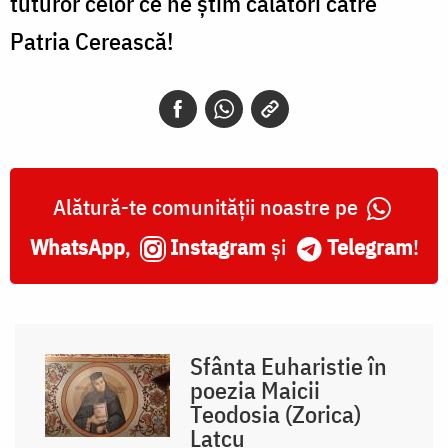
tuturor celor ce ne știm călători către
Patria Cerească!
Alătură-te comunității noastre pe
WhatsApp
,
Instagram
și
Telegram
!
Sfânta Euharistie în
poezia Maicii
Teodosia (Zorica)
Lațcu