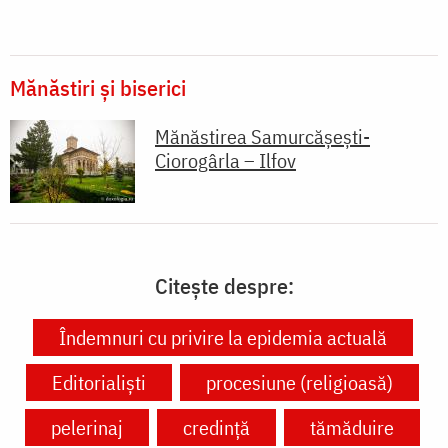
Mănăstiri și biserici
Mănăstirea Samurcășești-
Ciorogârla – Ilfov
Citește despre:
Îndemnuri cu privire la epidemia actuală
Editorialiști
procesiune (religioasă)
pelerinaj
credință
tămăduire