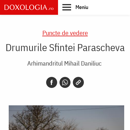
Skip
Meniu
to
main
Main
content
navigation
Puncte de vedere
Drumurile Sfintei Parascheva
Arhimandritul Mihail Daniliuc