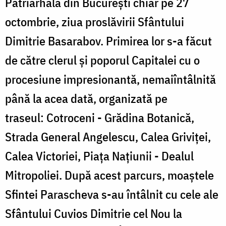
Patriarhală din Bucureşti chiar pe 27
octombrie, ziua proslăvirii Sfântului
Dimitrie Basarabov. Primirea lor s-a făcut
de către clerul şi poporul Capitalei cu o
procesiune impresionantă, nemaiîntâlnită
până la acea dată, organizată pe
traseul: Cotroceni - Grădina Botanică,
Strada General Angelescu, Calea Griviţei,
Calea Victoriei, Piaţa Naţiunii - Dealul
Mitropoliei. După acest parcurs, moaştele
Sfintei Parascheva s-au întâlnit cu cele ale
Sfântului Cuvios Dimitrie cel Nou la