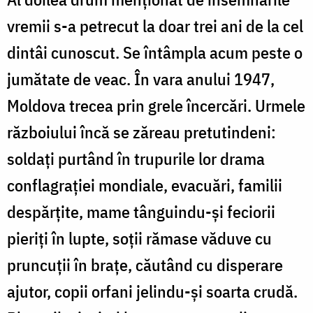
vremii s-a petrecut la doar trei ani de la cel
dintâi cunoscut. Se întâmpla acum peste o
jumătate de veac. În vara anului 1947,
Moldova trecea prin grele încercări. Urmele
războiului încă se zăreau pretutindeni:
soldați purtând în trupurile lor drama
conflagrației mondiale, evacuări, familii
despărţite, mame tânguindu-şi feciorii
pieriţi în lupte, soţii rămase văduve cu
pruncuţii în braţe, căutând cu disperare
ajutor, copii orfani jelindu-şi soarta crudă.