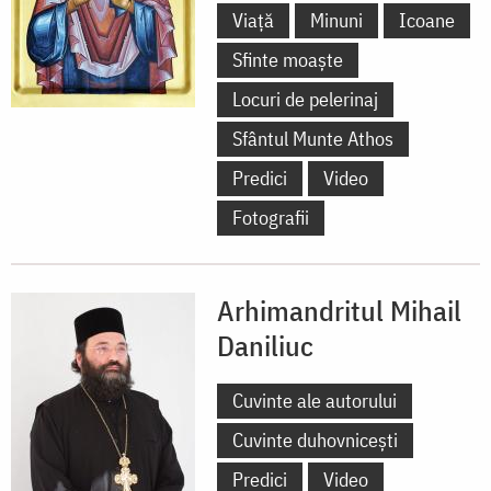
Viață
Minuni
Icoane
Sfinte moaște
Locuri de pelerinaj
Sfântul Munte Athos
Predici
Video
Fotografii
Arhimandritul Mihail
Daniliuc
Cuvinte ale autorului
Cuvinte duhovnicești
Predici
Video