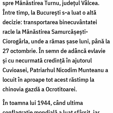
spre Mănăstirea Turnu, judeţul Vâlcea.
Între timp, la Bucureşti s-a luat o altă
decizie: transportarea binecuvântatei
racle la Mănăstirea Samurcăşeşti-
Ciorogârla, unde a rămas şase luni, până la
27 octombrie. În semn de adâncă evlavie
și cu necurmată credință în ajutorul
Cuvioasei, Patriarhul Nicodim Munteanu a
locuit în aproape tot acest răstimp la
chinovia gazdă a Ocrotitoarei.
În toamna lui 1944, când ultima
conflagrație mondială a luat sfârșit, iar