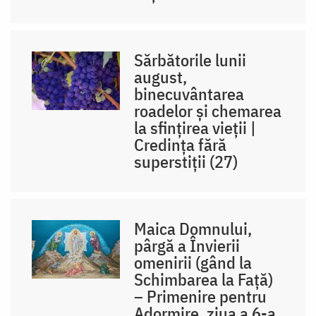
Sărbătorile lunii
august,
binecuvântarea
roadelor și chemarea
la sfințirea vieții |
Credința fără
superstiții (27)
Maica Domnului,
pârgă a Învierii
omenirii (gând la
Schimbarea la Față)
– Primenire pentru
Adormire, ziua a 6-a