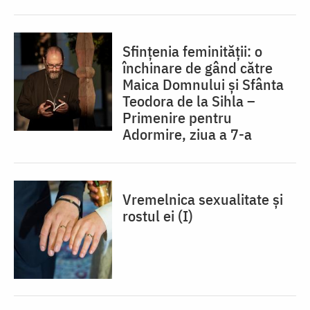
Sfințenia feminității: o
închinare de gând către
Maica Domnului și Sfânta
Teodora de la Sihla –
Primenire pentru
Adormire, ziua a 7-a
Vremelnica sexualitate și
rostul ei (I)