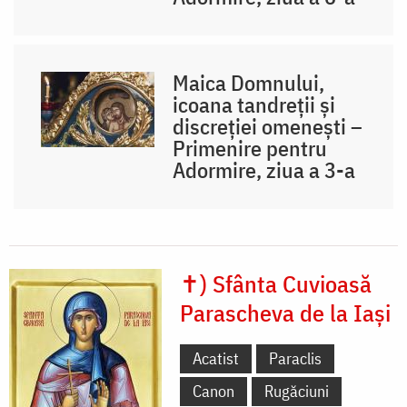
Maica Domnului,
icoana tandreții și
discreției omenești –
Primenire pentru
Adormire, ziua a 3-a
✝) Sfânta Cuvioasă
Parascheva de la Iași
Acatist
Paraclis
Canon
Rugăciuni