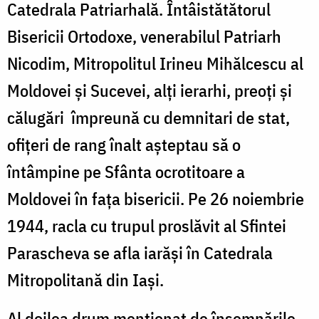
Catedrala Patriarhală. Întâistătătorul
Bisericii Ortodoxe, venerabilul Patriarh
Nicodim, Mitropolitul Irineu Mihălcescu al
Moldovei şi Sucevei, alți ierarhi, preoți și
călugări împreună cu demnitari de stat,
ofiţeri de rang înalt așteptau să o
întâmpine pe Sfânta ocrotitoare a
Moldovei în fața bisericii. Pe 26 noiembrie
1944, racla cu trupul proslăvit al Sfintei
Parascheva se afla iarăși în Catedrala
Mitropolitană din Iași.
Al doilea drum menționat de însemnările