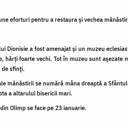
une eforturi pentru a restaura și vechea mănăstir
ui Dionisie a fost amenajat și un muzeu eclesia
, hărți foarte vechi. Tot în muzeu sunt așezate m
de sfinți.
ale mănăstirii se numără mâna dreaptă a Sfântulu
a a altarului bisericii mari.
din Olimp se face pe 23 ianuarie.