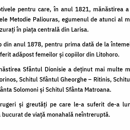
tivele pentru care, în anul 1821, mănăstirea a 
ntele Metodie Paliouras, egumenul de atunci al m
zurați în piața centrală din Larisa.
 din anul 1878, pentru prima dată de la întemeie
erit adăpost femeilor şi copiilor din Litohoro.
ănăstirea Sfântul Dionisie a deținut mai multe m
rinos, Schitul Sfântul Gheorghe – Ritinis, Schitu
fânta Solomoni şi Schitul Sfânta Matroana.
ugeri şi greutăți pe care le-a suferit de-a lun
a bucurat de viață monahală neîntreruptă.