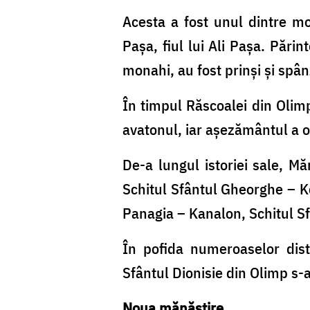
Acesta a fost unul dintre mo
Pașa, fiul lui Ali Pașa. Pări
monahi, au fost prinși şi spân
În timpul Răscoalei din Olimp
avatonul, iar așezământul a of
De-a lungul istoriei sale, M
Schitul Sfântul Gheorghe – Ko
Panagia – Kanalon, Schitul S
În pofida numeroaselor distr
Sfântul Dionisie din Olimp s-
Noua mănăstire