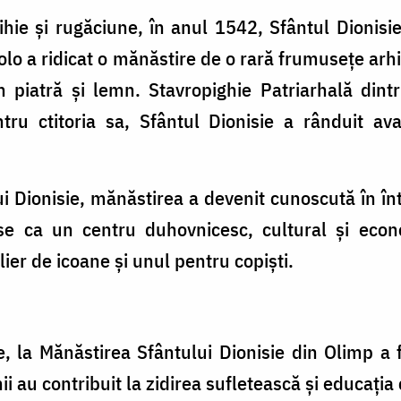
ihie și rugăciune, în anul 1542, Sfântul Dionis
olo a ridicat o mănăstire de o rară frumusețe arh
in piatră şi lemn. Stavropighie Patriarhală dint
ntru ctitoria sa, Sfântul Dionisie a rânduit av
ui Dionisie, mănăstirea a devenit cunoscută în în
se ca un centru duhovnicesc, cultural şi econ
ier de icoane și unul pentru copiști.
 la Mănăstirea Sfântului Dionisie din Olimp a f
 au contribuit la zidirea sufletească şi educația c