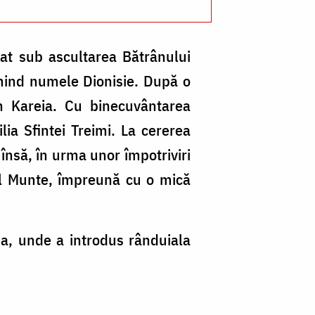
at sub ascultarea Bătrânului
mind numele Dionisie. După o
in Kareia. Cu binecuvântarea
ia Sfintei Treimi. La cererea
însă, în urma unor împotriviri
ul Munte, împreună cu o mică
ia, unde a introdus rânduiala