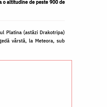
a o altitudine de peste 900 de
Bi
ul Platina (astăzi Drakotripa)
n
agedă vârstă, la Meteora, sub
a
Sf
Di
/
Fo
Pr
Si
Cl