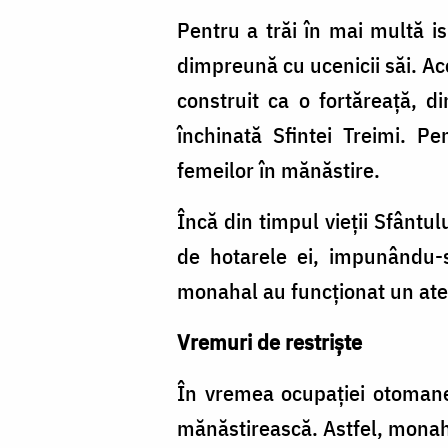
Pentru a trăi în mai multă is
dimpreună cu ucenicii săi. Ac
construit ca o fortăreață, d
închinată Sfintei Treimi. Pe
femeilor în mănăstire.
Încă din timpul vieții Sfântul
de hotarele ei, impunându-
monahal au funcționat un atel
Vremuri de restriște
În vremea ocupației otomane,
mănăstirească. Astfel, monahii