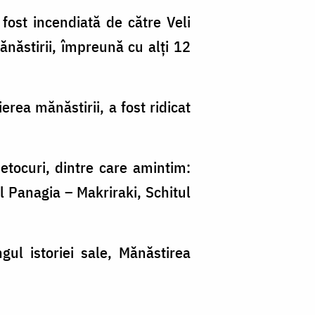
fost incendiată de către Veli
ănăstirii, împreună cu alți 12
rea mănăstirii, a fost ridicat
etocuri, dintre care amintim:
l Panagia – Makriraki, Schitul
gul istoriei sale, Mănăstirea