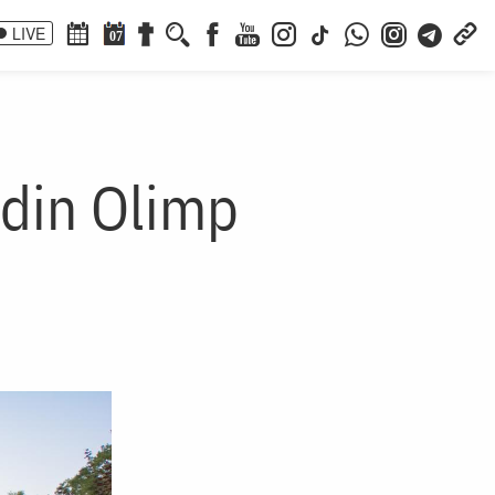
LIVE
07
 din Olimp