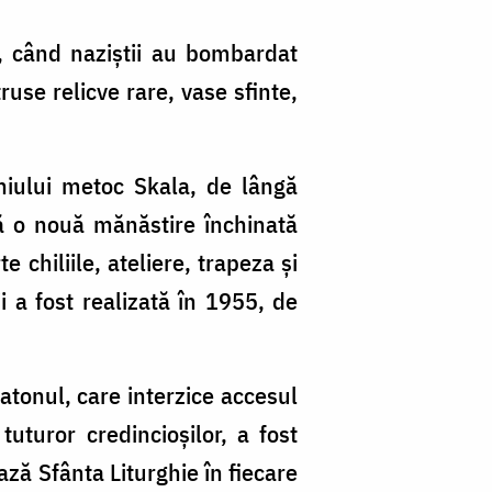
, când naziştii au bombardat
use relicve rare, vase sfinte,
chiului metoc Skala, de lângă
tă o nouă mănăstire închinată
chiliile, ateliere, trapeza şi
i a fost realizată în 1955, de
atonul, care interzice accesul
uturor credincioșilor, a fost
ază Sfânta Liturghie în fiecare