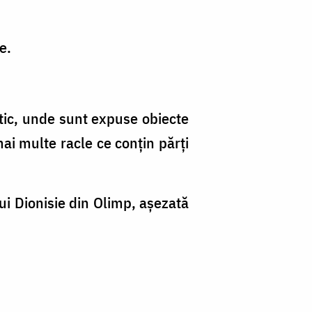
e.
stic, unde sunt expuse obiecte
ai multe racle ce conțin părți
i Dionisie din Olimp, așezată