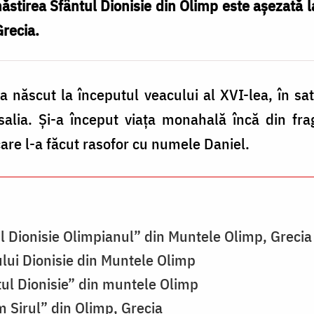
stirea Sfântul Dionisie din Olimp este așezată l
recia.
a născut la începutul veacului al XVI-lea, în sat
salia. Și-a început viața monahală încă din fr
are l-a făcut rasofor cu numele Daniel.
l Dionisie Olimpianul” din Muntele Olimp, Grecia
lui Dionisie din Muntele Olimp
tul Dionisie” din muntele Olimp
 Sirul” din Olimp, Grecia