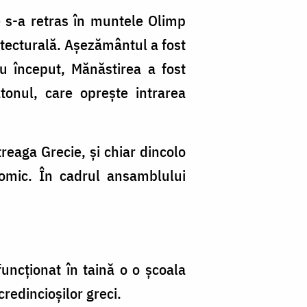
ie s-a retras în muntele Olimp
itecturală. Așezământul a fost
ru început, Mănăstirea a fost
atonul, care oprește intrarea
treaga Grecie, şi chiar dincolo
omic. În cadrul ansamblului
uncționat în taină o o școala
redincioșilor greci.