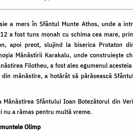
isie a mers în Sfântul Munte Athos, unde a intr
 1512 a fost tuns monah cu schima cea mare, pri
on, apoi preot, slujind la biserica Protaton d
oșia Mănăstirii Karakalu, unde construiește chil
năstirea Filotheu, a fost ales egumenul acesteia 
i din mănăstire, a hotărât să părăsească Sfânt
la Mănăstirea Sfântului Ioan Botezătorul din Ver
ici nu a rămas pentru multă vreme.
e muntele Olimp