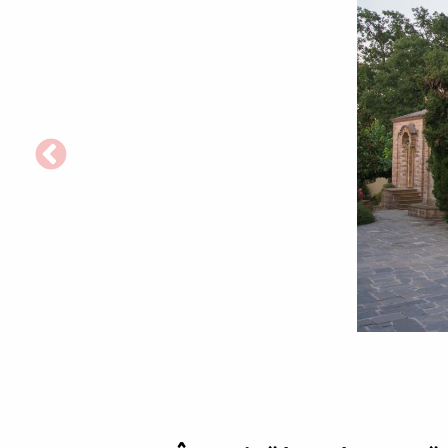
Biserica
nouă
a