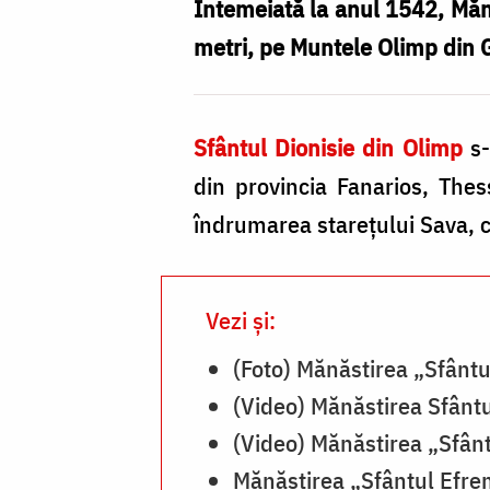
Sfântului
Întemeiată la anul 1542, Mănă
Dionisie
metri, pe Muntele Olimp din G
/
Foto:
Sfântul Dionisie din Olimp
s-
Pr.
din provincia Fanarios, Thes
Silviu
îndrumarea starețului Sava, c
Cluci
Vezi și:
(Foto) Mănăstirea „Sfântu
(Video) Mănăstirea Sfântu
(Video) Mănăstirea „Sfân
Mănăstirea „Sfântul Efrem