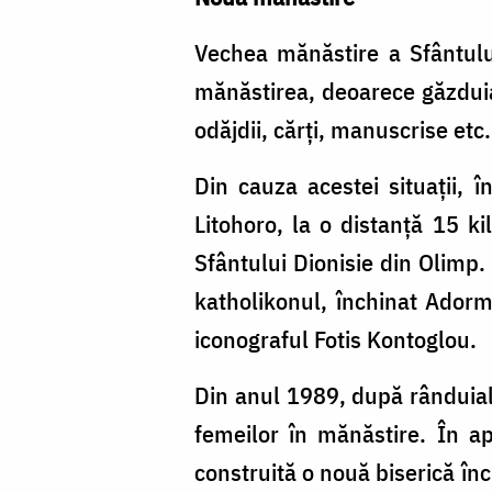
Vechea mănăstire a Sfântulu
mănăstirea, deoarece găzduia 
odăjdii, cărți, manuscrise etc.
Din cauza acestei situații, 
Litohoro, la o distanță 15 k
Sfântului Dionisie din Olimp.
katholikonul, închinat Adormi
iconograful Fotis Kontoglou.
Din anul 1989, după rânduiala
femeilor în mănăstire. În ap
construită o nouă biserică înc