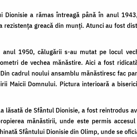
i Dionisie a rămas întreagă până în anul 1943
rezistența greacă din munți. Atunci au fost distr
în anul 1950, călugării s-au mutat pe locul ve
ilometri de vechea mănăstire. Aici a fost ridica
 Din cadrul noului ansamblu mănăstiresc fac parte 
rii Maicii Domnului. Pictura interioară a biserici
 lăsată de Sfântul Dionisie, a fost reintrodus av
ropierea mănăstirii, unde este permis accesul t
hinată Sfântului Dionisie din Olimp, unde se ofici