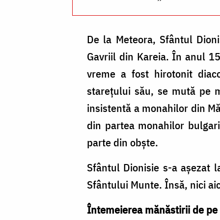
De la Meteora, Sfântul Dion
Gavriil din Kareia. În anul
vreme a fost hirotonit diac
starețului său, se mută pe m
insistentă a monahilor din Mă
din partea monahilor bulgar
parte din obște.
Sfântul Dionisie s-a așezat 
Sfântului Munte. Însă, nici a
Întemeierea mănăstirii de p