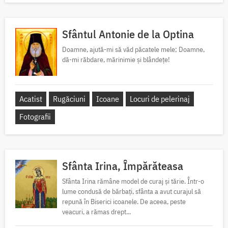
Sfântul Antonie de la Optina
Doamne, ajută-mi să văd păcatele mele; Doamne,
dă-mi răbdare, mărinimie şi blândeţe!
Acatist
Rugăciuni
Icoane
Locuri de pelerinaj
Fotografii
Sfânta Irina, Împărăteasa
Sfânta Irina rămâne model de curaj și tărie. Într-o
lume condusă de bărbați, sfânta a avut curajul să
repună în Biserici icoanele. De aceea, peste
veacuri, a rămas drept...