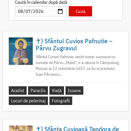
Caută în calendar după dată
✝) Sfântul Cuvios Pafnutie –
Pârvu Zugravul
Sfântul Cuvios Pafnutie, vestit iconar cunoscut cu
numele de Pârvu „Mutul”, s-a născut în Câmpulung
Muscel, la 12 octombrie 1657, ca fiu al preotului
Ioan Pârvescu...
Acatist
Paraclis
Viață
Icoane
Locuri de pelerinaj
Fotografii
✝) Sfânta Cuvioasă Teodora de