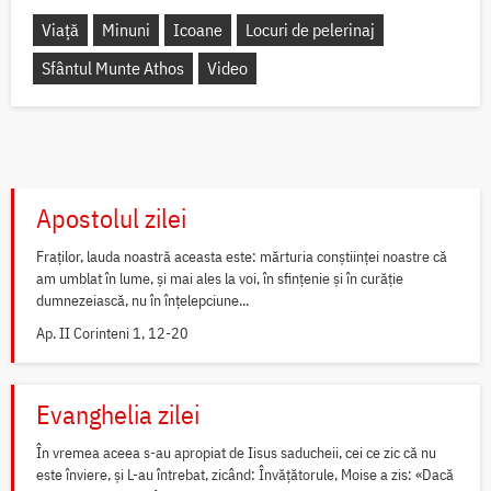
Viață
Minuni
Icoane
Locuri de pelerinaj
Sfântul Munte Athos
Video
Apostolul zilei
Fraților, lauda noastră aceasta este: mărturia conștiinței noastre că
am umblat în lume, și mai ales la voi, în sfințenie și în curăție
dumnezeiască, nu în înțelepciune...
Ap. II Corinteni 1, 12-20
Evanghelia zilei
În vremea aceea s-au apropiat de Iisus saducheii, cei ce zic că nu
este înviere, și L-au întrebat, zicând: Învățătorule, Moise a zis: «Dacă