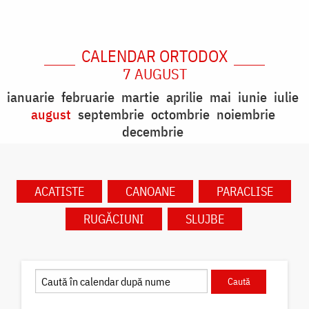
CALENDAR ORTODOX
7 AUGUST
ianuarie
februarie
martie
aprilie
mai
iunie
iulie
august
septembrie
octombrie
noiembrie
decembrie
ACATISTE
CANOANE
PARACLISE
RUGĂCIUNI
SLUJBE