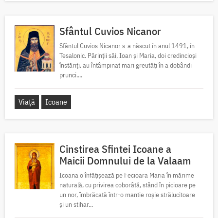
Sfântul Cuvios Nicanor
Sfântul Cuvios Nicanor s-a născut în anul 1491, în
Tesalonic. Părinții săi, Ioan și Maria, doi credincioși
înstăriți, au întâmpinat mari greutăți în a dobândi
prunci....
Viață
Icoane
Cinstirea Sfintei Icoane a
Maicii Domnului de la Valaam
Icoana o înfățișează pe Fecioara Maria în mărime
naturală, cu privirea coborâtă, stând în picioare pe
un nor, îmbrăcată într-o mantie roșie strălucitoare
și un stihar...