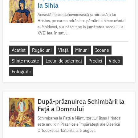
la Sihla
Această floare duhovnicească și mireasă a lui
Hristos, pe care a odrăslit-o pământul binecuvântat
al Moldovei, s-a născut pe la jumătatea secolului al
XVII-lea, în satul...
Acatist
Rugăciuni
Viață
Minuni
Icoane
Sfinte moaște
Locuri de pelerinaj
Predici
Video
Fotografii
După-prăznuirea Schimbării la
Față a Domnului
Schimbarea la Față a Mântuitorului Iisus Hristos
este unul din Praznicele împărătești ale Bisericii
Ortodoxe, sărbătorită la 6 august.