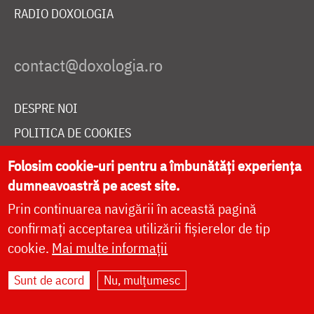
RADIO DOXOLOGIA
DESPRE NOI
POLITICA DE COOKIES
DONEAZĂ ONLINE PENTRU CATEDRALA NAȚIONALĂ
Folosim cookie-uri pentru a îmbunătăți experiența
dumneavoastră pe acest site.
Prin continuarea navigării în această pagină
LIVE
confirmați acceptarea utilizării fișierelor de tip
cookie.
Mai multe informații
Site dezvoltat de
DOXOLOGIA MEDIA
,
Sunt de acord
Nu, mulțumesc
Arhiepiscopia Iașilor | ©
doxologia.ro