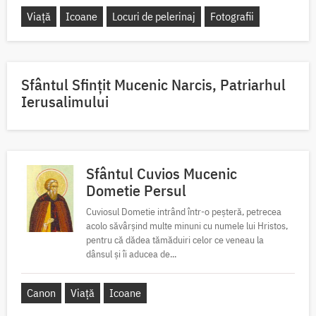
Viață
Icoane
Locuri de pelerinaj
Fotografii
Sfântul Sfinţit Mucenic Narcis, Patriarhul
Ierusalimului
Sfântul Cuvios Mucenic
Dometie Persul
Cuviosul Dometie intrând într-o peșteră, petrecea
acolo săvârșind multe minuni cu numele lui Hristos,
pentru că dădea tămăduiri celor ce veneau la
dânsul și îi aducea de...
Canon
Viață
Icoane