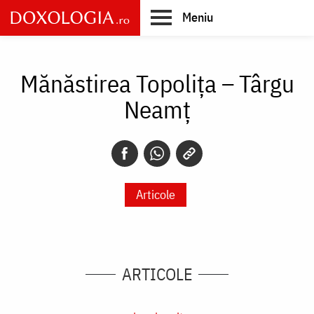
Skip
Meniu
to
main
Main
content
navigation
Mănăstirea Topolița – Târgu
Neamţ
Articole
ARTICOLE