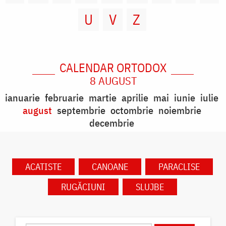
U
V
Z
CALENDAR ORTODOX
8 AUGUST
ianuarie
februarie
martie
aprilie
mai
iunie
iulie
august
septembrie
octombrie
noiembrie
decembrie
ACATISTE
CANOANE
PARACLISE
RUGĂCIUNI
SLUJBE