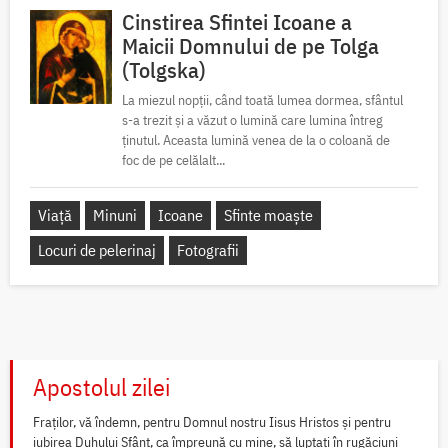
Cinstirea Sfintei Icoane a
Maicii Domnului de pe Tolga
(Tolgska)
La miezul nopții, când toată lumea dormea, sfântul
s-a trezit și a văzut o lumină care lumina întreg
ținutul. Aceasta lumină venea de la o coloană de
foc de pe celălalt...
Viață
Minuni
Icoane
Sfinte moaște
Locuri de pelerinaj
Fotografii
Apostolul zilei
Fraților, vă îndemn, pentru Domnul nostru Iisus Hristos și pentru
iubirea Duhului Sfânt, ca împreună cu mine, să luptați în rugăciuni