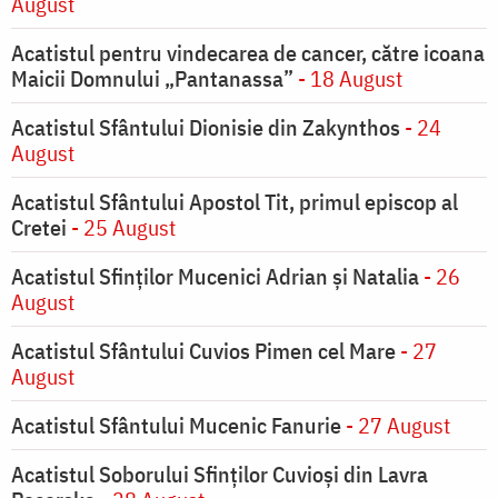
August
Acatistul pentru vindecarea de cancer, către icoana
Maicii Domnului „Pantanassa”
- 18 August
Acatistul Sfântului Dionisie din Zakynthos
- 24
August
Acatistul Sfântului Apostol Tit, primul episcop al
Cretei
- 25 August
Acatistul Sfinților Mucenici Adrian și Natalia
- 26
August
Acatistul Sfântului Cuvios Pimen cel Mare
- 27
August
Acatistul Sfântului Mucenic Fanurie
- 27 August
Acatistul Soborului Sfinților Cuvioși din Lavra