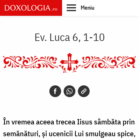
Skip
Meniu
to
main
Main
content
navigation
Ev. Luca 6, 1-10
În vremea aceea trecea Iisus sâmbăta prin
semănături, și ucenicii Lui smulgeau spice,