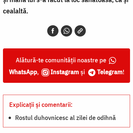
cealaltă.
Alătură-te comunității noastre pe
WhatsApp
,
Instagram
și
Telegram
!
Explicații și comentarii:
Rostul duhovnicesc al zilei de odihnă