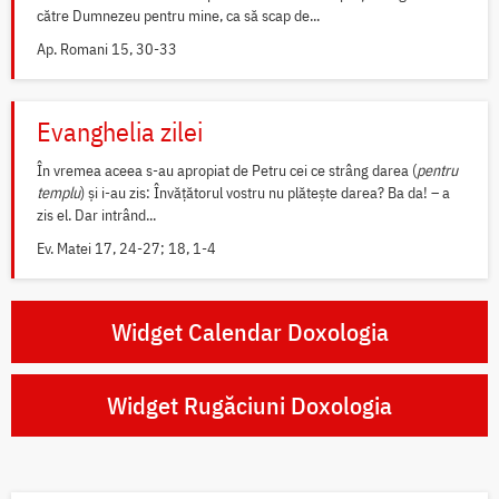
către Dumnezeu pentru mine, ca să scap de...
Ap. Romani 15, 30-33
Evanghelia zilei
În vremea aceea s-au apropiat de Petru cei ce strâng darea (
pentru
templu
) și i-au zis: Învățătorul vostru nu plătește darea? Ba da! – a
zis el. Dar intrând...
Ev. Matei 17, 24-27; 18, 1-4
Widget Calendar Doxologia
Widget Rugăciuni Doxologia