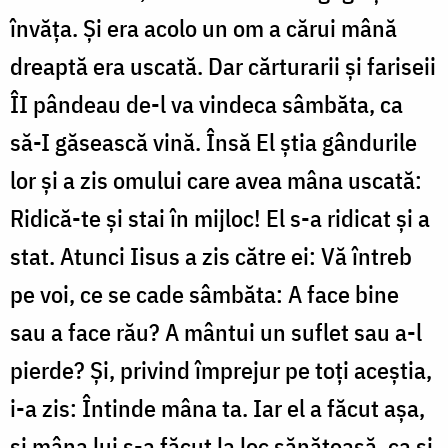
învăța. Și era acolo un om a cărui mână
dreaptă era uscată. Dar cărturarii și fariseii
ÎI pândeau de-l va vindeca sâmbăta, ca
să-I găsească vină. Însă El știa gândurile
lor și a zis omului care avea mâna uscată:
Ridică-te și stai în mijloc! El s-a ridicat și a
stat. Atunci Iisus a zis către ei: Vă întreb
pe voi, ce se cade sâmbăta: A face bine
sau a face rău? A mântui un suflet sau a-l
pierde? Și, privind împrejur pe toți aceștia,
i-a zis: Întinde mâna ta. Iar el a făcut așa,
și mâna lui s-a făcut la loc sănătoasă, ca și