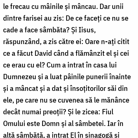
le frecau cu mâinile și mâncau. Dar unii
dintre farisei au zis: De ce faceți ce nu se
cade a face sâmbăta? Și Iisus,
răspunzând, a zis către ei: Oare n-ați citit
ce a făcut David când a flămânzit el și cei
ce erau cu el? Cum a intrat în casa lui
Dumnezeu și a luat pâinile punerii înainte
și a mâncat și a dat și însoțitorilor săi din
ele, pe care nu se cuvenea să le mănânce
decât numai preoții? Și le zicea: Fiul
Omului este Domn și al sâmbetei. Iar în
altă sâmbătă, a intrat El în sinagogă și