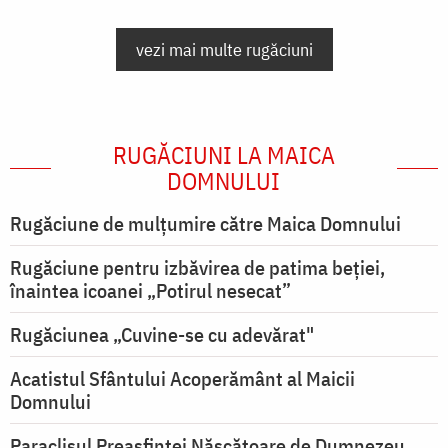
vezi mai multe rugăciuni
RUGĂCIUNI LA MAICA
DOMNULUI
Rugăciune de mulţumire către Maica Domnului
Rugăciune pentru izbăvirea de patima beției,
înaintea icoanei „Potirul nesecat”
Rugăciunea „Cuvine-se cu adevărat"
Acatistul Sfântului Acoperământ al Maicii
Domnului
Paraclisul Preasfintei Născătoare de Dumnezeu