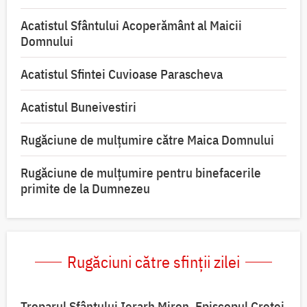
Acatistul Sfântului Acoperământ al Maicii
Domnului
Acatistul Sfintei Cuvioase Parascheva
Acatistul Buneivestiri
Rugăciune de mulţumire către Maica Domnului
Rugăciune de mulțumire pentru binefacerile
primite de la Dumnezeu
Rugăciuni către sfinții zilei
Troparul Sfântului Ierarh Miron, Episcopul Cretei