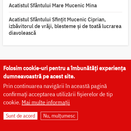
Acatistul Sfântului Mare Mucenic Mina
Acatistul Sfântului Sfințit Mucenic Ciprian,
izbăvitorul de vrăji, blesteme și de toată lucrarea
diavolească
Folosim cookie-uri pentru a îmbunătăți experiența
dumneavoastră pe acest site.
VIAȚA BISERICII
Prin continuarea navigării în această pagină
confirmați acceptarea utilizării fișierelor de tip
CUVINTE DUHOVNICEȘTI
cookie.
Mai multe informații
FAMILIE
LITURGICĂ
Sunt de acord
Nu, mulțumesc
BIBLIOTECĂ