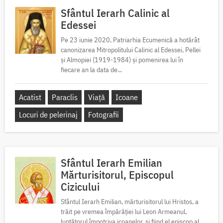
Sfântul Ierarh Calinic al
Edessei
Pe 23 iunie 2020, Patriarhia Ecumenică a hotărât
canonizarea Mitropolitului Calinic al Edessei, Pellei
și Almopiei (1919-1984) și pomenirea lui în
fiecare an la data de...
Acatist
Paraclis
Viață
Icoane
Locuri de pelerinaj
Fotografii
Sfântul Ierarh Emilian
Mărturisitorul, Episcopul
Cizicului
Sfântul Ierarh Emilian, mărturisitorul lui Hristos, a
trăit pe vremea împărăției lui Leon Armeanul,
luptătorul împotriva icoanelor, și fiind el episcop al