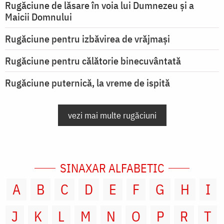
Rugăciune de lăsare în voia lui Dumnezeu şi a
Maicii Domnului
Rugăciune pentru izbăvirea de vrăjmași
Rugăciune pentru călătorie binecuvântată
Rugăciune puternică, la vreme de ispită
vezi mai multe rugăciuni
SINAXAR ALFABETIC
A
B
C
D
E
F
G
H
I
J
K
L
M
N
O
P
R
T