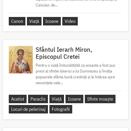
Cizicului, de...
Canon
Viață
Icoane
Video
Sfântul Ierarh Miron,
Episcopul Cretei
Pentru o viață îmbunătățită ca aceasta a fost pus
preot al sfintei biserici a lui Dumnezeu și învăța
popoarele sfânta bună credință și le întărea spre
nevoințele cele...
Acatist
Paraclis
Viață
Icoane
Sfinte moaște
Locuri de pelerinaj
Fotografii