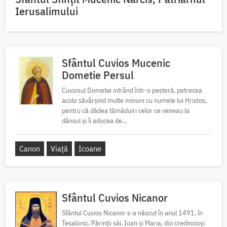
Ierusalimului
Sfântul Cuvios Mucenic
Dometie Persul
Cuviosul Dometie intrând într-o peșteră, petrecea
acolo săvârșind multe minuni cu numele lui Hristos,
pentru că dădea tămăduiri celor ce veneau la
dânsul și îi aducea de...
Canon
Viață
Icoane
Sfântul Cuvios Nicanor
Sfântul Cuvios Nicanor s-a născut în anul 1491, în
Tesalonic. Părinții săi, Ioan și Maria, doi credincioși