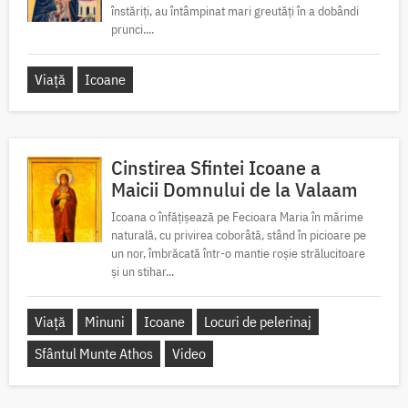
înstăriți, au întâmpinat mari greutăți în a dobândi
prunci....
Viață
Icoane
Cinstirea Sfintei Icoane a
Maicii Domnului de la Valaam
Icoana o înfățișează pe Fecioara Maria în mărime
naturală, cu privirea coborâtă, stând în picioare pe
un nor, îmbrăcată într-o mantie roșie strălucitoare
și un stihar...
Viață
Minuni
Icoane
Locuri de pelerinaj
Sfântul Munte Athos
Video