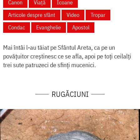
Canon
Viață
Icoane
Articole despre sfânt
Video
Tropar
Condac
Evanghelie
Apostol
Mai întâi l-au tăiat pe Sfântul Areta, ca pe un
povățuitor creștinesc ce se afla, apoi pe toți ceilalți
trei sute patruzeci de sfinți mucenici.
RUGĂCIUNI