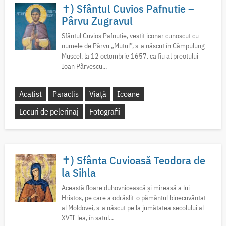
✝) Sfântul Cuvios Pafnutie –
Pârvu Zugravul
Sfântul Cuvios Pafnutie, vestit iconar cunoscut cu
numele de Pârvu „Mutul”, s-a născut în Câmpulung
Muscel, la 12 octombrie 1657, ca fiu al preotului
Ioan Pârvescu...
Acatist
Paraclis
Viață
Icoane
Locuri de pelerinaj
Fotografii
✝) Sfânta Cuvioasă Teodora de
la Sihla
Această floare duhovnicească și mireasă a lui
Hristos, pe care a odrăslit-o pământul binecuvântat
al Moldovei, s-a născut pe la jumătatea secolului al
XVII-lea, în satul...