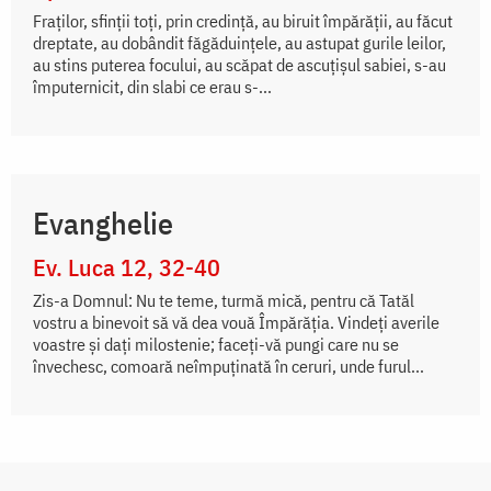
Fraților, sfinții toți, prin credință, au biruit împărății, au făcut
dreptate, au dobândit făgăduințele, au astupat gurile leilor,
au stins puterea focului, au scăpat de ascuțișul sabiei, s-au
împuternicit, din slabi ce erau s-...
Evanghelie
Ev. Luca 12, 32-40
Zis-a Domnul: Nu te teme, turmă mică, pentru că Tatăl
vostru a binevoit să vă dea vouă Împărăția. Vindeți averile
voastre și dați milostenie; faceți-vă pungi care nu se
învechesc, comoară neîmpuținată în ceruri, unde furul...