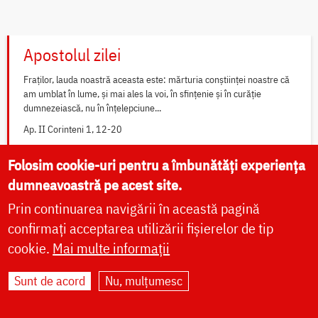
Apostolul zilei
Fraților, lauda noastră aceasta este: mărturia conștiinței noastre că
am umblat în lume, și mai ales la voi, în sfințenie și în curăție
dumnezeiască, nu în înțelepciune...
Ap. II Corinteni 1, 12-20
Folosim cookie-uri pentru a îmbunătăți experiența
Evanghelia zilei
dumneavoastră pe acest site.
Prin continuarea navigării în această pagină
În vremea aceea s-au apropiat de Iisus saducheii, cei ce zic că nu
este înviere, și L-au întrebat, zicând: Învățătorule, Moise a zis: «Dacă
confirmați acceptarea utilizării fișierelor de tip
cineva moare neavând copii, fratele...
cookie.
Mai multe informații
Ev. Matei 22, 23-33
Sunt de acord
Nu, mulțumesc
Widget Calendar Doxologia