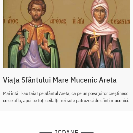
Viața Sfântului Mare Mucenic Areta
Mai întâi l-au tăiat pe Sfântul Areta, ca pe un povățuitor creștinesc
ce se afla, apoi pe toți ceilalți trei sute patruzeci de sfinți mucenici.
ICOANE