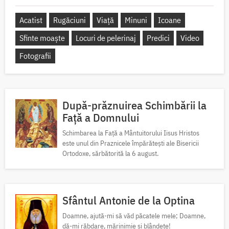
Acatist
Rugăciuni
Viață
Minuni
Icoane
Sfinte moaște
Locuri de pelerinaj
Predici
Video
Fotografii
După-prăznuirea Schimbării la
Față a Domnului
Schimbarea la Față a Mântuitorului Iisus Hristos
este unul din Praznicele împărătești ale Bisericii
Ortodoxe, sărbătorită la 6 august.
Sfântul Antonie de la Optina
Doamne, ajută-mi să văd păcatele mele; Doamne,
dă-mi răbdare, mărinimie şi blândeţe!