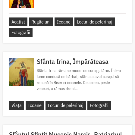
Acatist
Rugăciuni
Icoane
Locuri de pelerinaj
Fotografii
Sfânta Irina, Împărăteasa
Sfânta Irina rămâne model de curaj și tărie. Într-o
lume condusă de bărbați, sfânta a avut curajul să
repună în Biserici icoanele. De aceea, peste
veacuri, a rămas drept...
Viață
Icoane
Locuri de pelerinaj
Fotografii
Sfântul Sfinţit Mucenic Narcis, Patriarhul