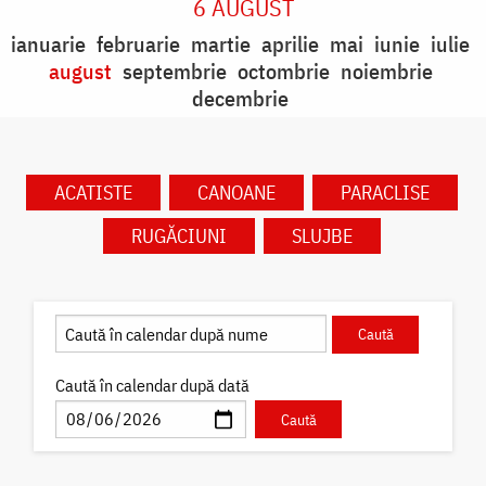
6 AUGUST
ianuarie
februarie
martie
aprilie
mai
iunie
iulie
august
septembrie
octombrie
noiembrie
decembrie
ACATISTE
CANOANE
PARACLISE
RUGĂCIUNI
SLUJBE
Caută în calendar după dată