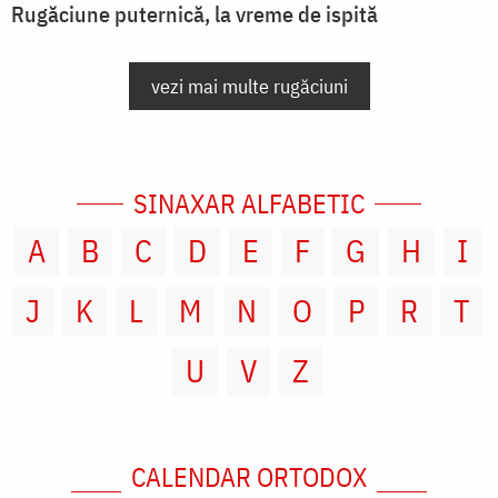
Rugăciune puternică, la vreme de ispită
vezi mai multe rugăciuni
SINAXAR ALFABETIC
A
B
C
D
E
F
G
H
I
J
K
L
M
N
O
P
R
T
U
V
Z
CALENDAR ORTODOX