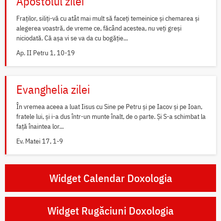
Apostolul zilei
Fraților, siliți-vă cu atât mai mult să faceți temeinice și chemarea și
alegerea voastră, de vreme ce, făcând acestea, nu veți greși
niciodată. Că așa vi se va da cu bogăție...
Ap. II Petru 1, 10-19
Evanghelia zilei
În vremea aceea a luat Iisus cu Sine pe Petru și pe Iacov și pe Ioan,
fratele lui, și i-a dus într-un munte înalt, de o parte. Și S-a schimbat la
față înaintea lor...
Ev. Matei 17, 1-9
Widget Calendar Doxologia
Widget Rugăciuni Doxologia