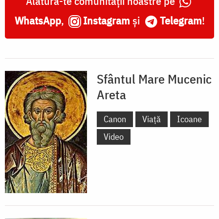
Alătură-te comunității noastre pe
WhatsApp
,
Instagram
și
Telegram
!
Sfântul Mare Mucenic
Areta
Canon
Viață
Icoane
Video