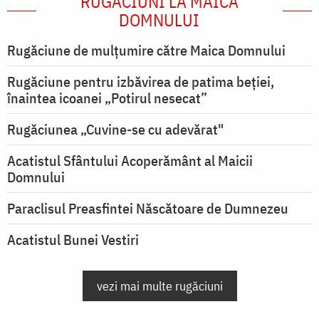
RUGĂCIUNI LA MAICA
DOMNULUI
Rugăciune de mulţumire către Maica Domnului
Rugăciune pentru izbăvirea de patima beției,
înaintea icoanei „Potirul nesecat”
Rugăciunea „Cuvine-se cu adevărat"
Acatistul Sfântului Acoperământ al Maicii
Domnului
Paraclisul Preasfintei Născătoare de Dumnezeu
Acatistul Bunei Vestiri
vezi mai multe rugăciuni