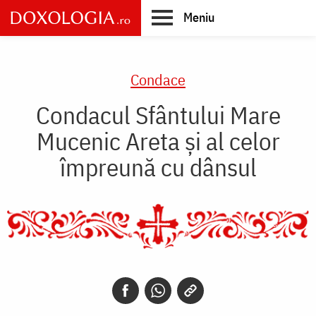
Skip
Meniu
to
main
Main
content
navigation
Condace
Condacul Sfântului Mare
Mucenic Areta şi al celor
împreună cu dânsul