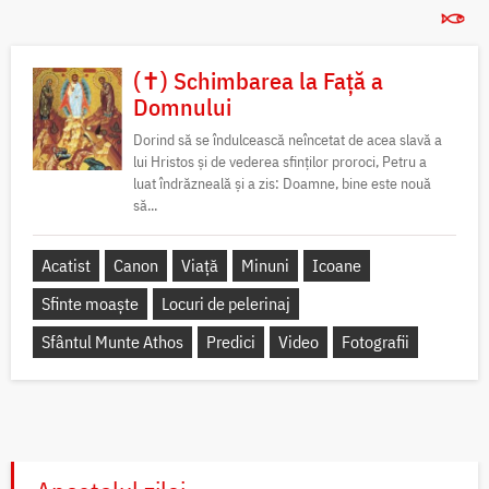
(✝) Schimbarea la Față a
Domnului
Dorind să se îndulcească neîncetat de acea slavă a
lui Hristos și de vederea sfinților proroci, Petru a
luat îndrăzneală și a zis: Doamne, bine este nouă
să...
Acatist
Canon
Viață
Minuni
Icoane
Sfinte moaște
Locuri de pelerinaj
Sfântul Munte Athos
Predici
Video
Fotografii