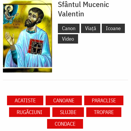
Sfântul Mucenic
Valentin
Canon
Viață
Icoane
Video
ACATISTE
CANOANE
PARACLISE
RUGĂCIUNI
SLUJBE
TROPARE
CONDACE