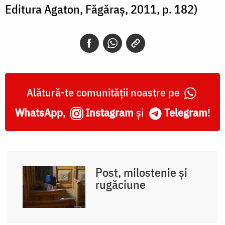
Editura Agaton, Făgăraș, 2011, p. 182)
Alătură-te comunității noastre pe
WhatsApp
,
Instagram
și
Telegram
!
Post, milostenie și
rugăciune