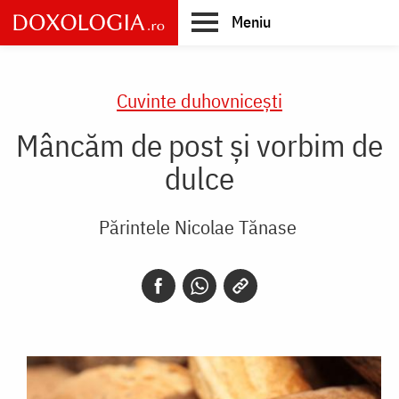
Skip
Meniu
to
main
Main
content
navigation
Cuvinte duhovnicești
Mâncăm de post și vorbim de
dulce
Părintele Nicolae Tănase