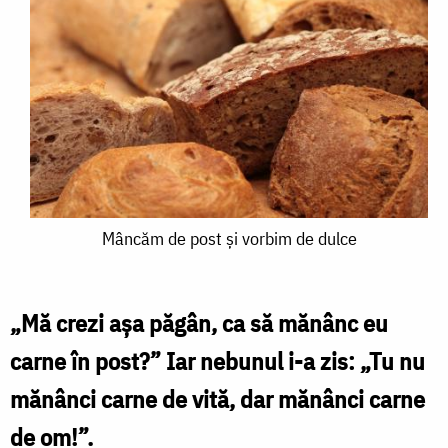
Mâncăm
Mâncăm de post și vorbim de dulce
de
post
„Mă crezi așa păgân, ca să mănânc eu
și
carne în post?” Iar nebunul i-a zis: „Tu nu
vorbim
mănânci carne de vită, dar mănânci carne
de
de om!”.
dulce