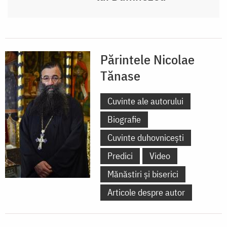
Părintele Nicolae
Tănase
Cuvinte ale autorului
Biografie
Cuvinte duhovnicești
Predici
Video
Mănăstiri și biserici
Articole despre autor