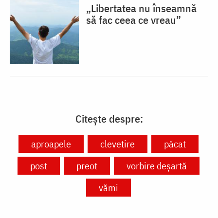
„Libertatea nu înseamnă
să fac ceea ce vreau”
Citește despre:
aproapele
clevetire
păcat
post
preot
vorbire deșartă
vămi