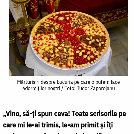
Mărturisiri
Mărturisiri despre bucuria pe care o putem face
adormiților noștri / Foto: Tudor Zaporojanu
despre
bucuria
pe
„Vino, să-ți spun ceva! Toate scrisorile pe
care
care mi le-ai trimis, le-am primit și îți
o