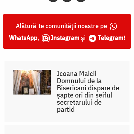
Alătură-te comunității noastre pe
WhatsApp
,
Instagram
și
Telegram
!
Icoana Maicii
Domnului de la
Bisericani dispare de
șapte ori din seiful
secretarului de
partid