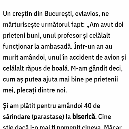
Un creștin din București, evlavios, ne
mărturisește următorul fapt: „Am avut doi
prieteni buni, unul profesor și celălalt
funcționar la ambasadă. Într-un an au
murit amândoi, unul în accident de avion și
celălalt răpus de boală. M-am gândit deci,
cum aș putea ajuta mai bine pe prietenii
mei, plecați dintre noi.
Și am plătit pentru amândoi 40 de
sărindare (parastase) la
biserică
. Cine
știe dacă i-o mai fi pomenit cineva. Măcar