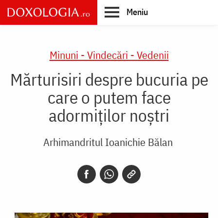
Skip
Meniu
to
main
Main
content
navigation
Minuni - Vindecări - Vedenii
Mărturisiri despre bucuria pe
care o putem face
adormiților noștri
Arhimandritul Ioanichie Bălan