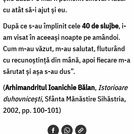
cu atât să-i ajut și eu.
După ce s-au împlinit cele
40 de slujbe
, i-
am visat în aceeași noapte pe amândoi.
Cum m-au văzut, m-au salutat, fluturând
cu recunoștință din mână, apoi fiecare m-a
sărutat și așa s-au dus”.
(
Arhimandritul Ioanichie Bălan
,
Istorioare
duhovnicești
, Sfânta Mănăstire Sihăstria,
2002, pp. 100-101)