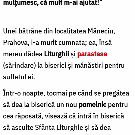
mulțumesc, că mult m-ai ajutat!”
putem
face
Unei bătrâne din localitatea Mâneciu,
adormiților
noștri
Prahova, i-a murit cumnata; ea, însă
/
mereu dădea
Liturghii
și
parastase
Foto:
(sărindare) la biserici și mănăstiri pentru
Tudor
sufletul ei.
Zaporojanu
Într-o noapte, tocmai pe când se pregătea
să dea la biserică un nou
pomelnic
pentru
cea răposată, visează că intră în biserică
să asculte Sfânta Liturghie și să dea