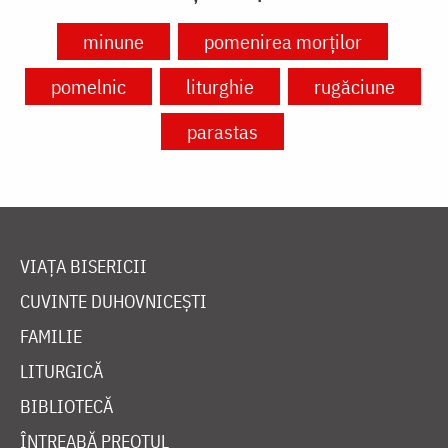
minune
pomenirea morților
pomelnic
liturghie
rugăciune
parastas
VIAȚA BISERICII
CUVINTE DUHOVNICEȘTI
FAMILIE
LITURGICĂ
BIBLIOTECĂ
ÎNTREABĂ PREOTUL