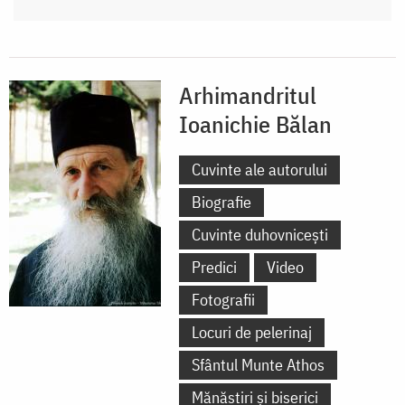
Arhimandritul
Ioanichie Bălan
Cuvinte ale autorului
Biografie
Cuvinte duhovnicești
Predici
Video
Fotografii
Locuri de pelerinaj
Sfântul Munte Athos
Mănăstiri și biserici