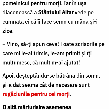
pomelnicul pentru morți. Iar în ușa
diaconească a
Sfântului Altar
vede pe
cumnata ei că îi face semn cu mâna și-i
zice:
– Vino, să-ți spun ceva! Toate scrisorile pe
care mi le-ai trimis, le-am primit și îți
mulțumesc, că mult m-ai ajutat!
Apoi, deșteptându-se bătrâna din somn,
și-a dat seama cât de necesare sunt
rugăciunile pentru cei morți
.
O altă mărturisire asemenea