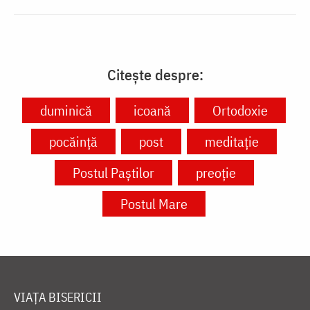
Citește despre:
duminică
icoană
Ortodoxie
pocăință
post
meditație
Postul Paștilor
preoție
Postul Mare
VIAȚA BISERICII