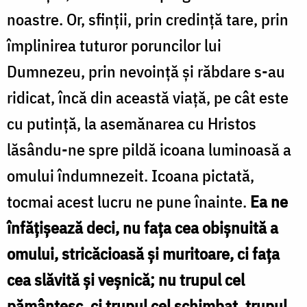
noastre. Or, sfinții, prin credință tare, prin
împlinirea tuturor poruncilor lui
Dumnezeu, prin nevoință și răbdare s-au
ridicat, încă din această viață, pe cât este
cu putință, la asemănarea cu Hristos
lăsându-ne spre pildă icoana luminoasă a
omului îndumnezeit. Icoana pictată,
tocmai acest lucru ne pune înainte.
Ea ne
înfățișează deci, nu fața cea obișnuită a
omului, stricăcioasă și muritoare, ci fața
cea slăvită și veșnică; nu trupul cel
pământesc, ci trupul cel schimbat, trupul