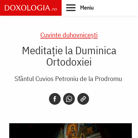
Skip
Meniu
to
main
Main
content
navigation
Cuvinte duhovnicești
Meditație la Duminica
Ortodoxiei
Sfântul Cuvios Petroniu de la Prodromu