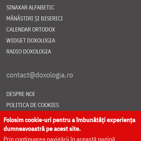
SINAXAR ALFABETIC
MĂNĂSTIRI ȘI BISERICI
CALENDAR ORTODOX
WIDGET DOXOLOGIA
RADIO DOXOLOGIA
DESPRE NOI
POLITICA DE COOKIES
DONEAZĂ ONLINE PENTRU CATEDRALA NAȚIONALĂ
Folosim cookie-uri pentru a îmbunătăți experiența
dumneavoastră pe acest site.
Prin continuarea navigării în această pagină
LIVE