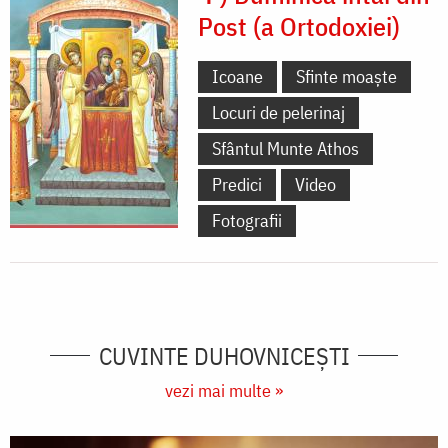
Post (a Ortodoxiei)
Icoane
Sfinte moaște
Locuri de pelerinaj
Sfântul Munte Athos
Predici
Video
Fotografii
CUVINTE DUHOVNICEȘTI
vezi mai multe »