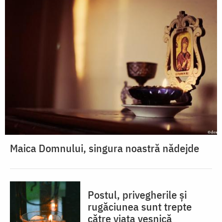
Maica Domnului, singura noastră nădejde
Postul, privegherile și
rugăciunea sunt trepte
către viața veșnică