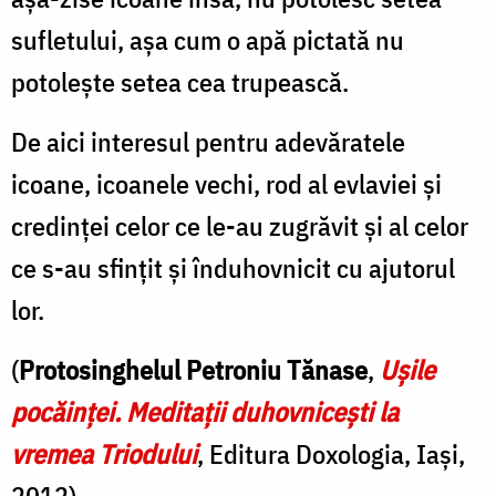
sufletului, așa cum o apă pictată nu
potolește setea cea trupească.
De aici interesul pentru adevăratele
icoane, icoanele vechi, rod al evlaviei și
credinței celor ce le-au zugrăvit și al celor
ce s-au sfințit și înduhovnicit cu ajutorul
lor.
(
Protosinghelul Petroniu Tănase
,
Ușile
pocăinței. Meditații duhovnicești la
vremea Triodului
, Editura Doxologia, Iași,
2012)