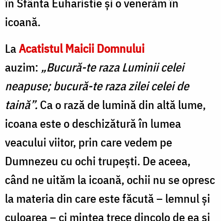
în Sfânta Euharistie și o venerăm în
icoană.
La
Acatistul Maicii Domnului
auzim:
„Bucură-te raza Luminii celei
neapuse; bucură-te raza zilei celei de
taină”.
Ca o rază de lumină din altă lume,
icoana este o deschizătură în lumea
veacului viitor, prin care vedem pe
Dumnezeu cu ochi trupești. De aceea,
când ne uităm la icoană, ochii nu se opresc
la materia din care este făcută – lemnul și
culoarea – ci mintea trece dincolo de ea și