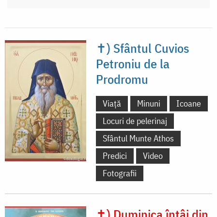
✝) Sfântul Cuvios
Petroniu de la
Prodromu
Viață
Minuni
Icoane
Locuri de pelerinaj
Sfântul Munte Athos
Predici
Video
Fotografii
✝) Duminica întâi din