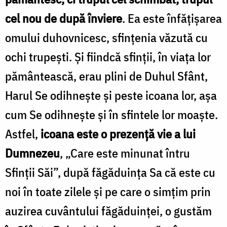
cel nou de după înviere
. Ea este înfățișarea
omului duhovnicesc, sfințenia văzută cu
ochi trupești. Și fiindcă sfinții, în viața lor
pământească, erau plini de Duhul Sfânt,
Harul Se odihnește și peste icoana lor, așa
cum Se odihnește și în sfintele lor moaște.
Astfel,
icoana este o prezență vie a lui
Dumnezeu
, „Care este minunat întru
Sfinții Săi”, după făgăduința Sa că este cu
noi în toate zilele și pe care o simțim prin
auzirea cuvântului făgăduinței, o gustăm