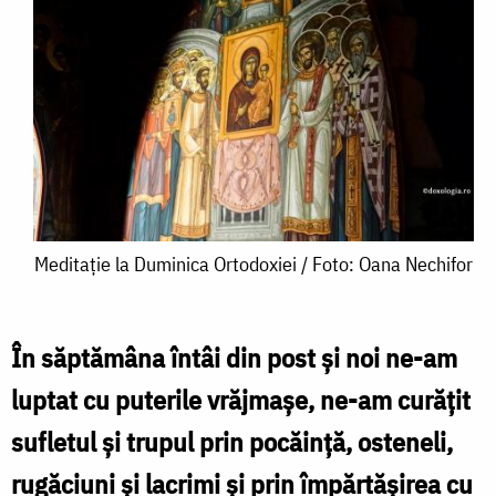
Meditație
Meditație la Duminica Ortodoxiei / Foto: Oana Nechifor
la
Duminica
În săptămâna întâi din post și noi ne-am
Ortodoxiei
luptat cu puterile vrăjmașe, ne-am curățit
/
sufletul și trupul prin pocăință, osteneli,
Foto:
rugăciuni și lacrimi și prin împărtășirea cu
Oana