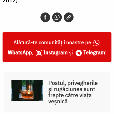
Alătură-te comunității noastre pe
WhatsApp
,
Instagram
și
Telegram
!
Postul, privegherile
și rugăciunea sunt
trepte către viața
veșnică