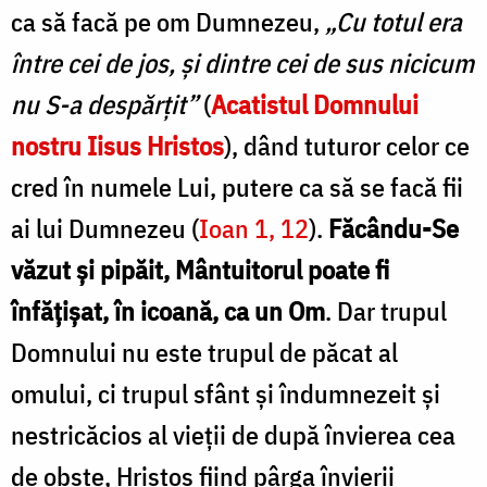
ca să facă pe om Dumnezeu,
„Cu totul era
între cei de jos, și dintre cei de sus nicicum
nu S-a despărțit”
(
Acatistul Domnului
nostru Iisus Hristos
), dând tuturor celor ce
cred în numele Lui, putere ca să se facă fii
ai lui Dumnezeu (
Ioan 1, 12
).
Făcându-Se
văzut și pipăit, Mântuitorul poate fi
înfățișat, în icoană, ca un Om
. Dar trupul
Domnului nu este trupul de păcat al
omului, ci trupul sfânt și îndumnezeit și
nestricăcios al vieții de după învierea cea
de obște, Hristos fiind pârga învierii