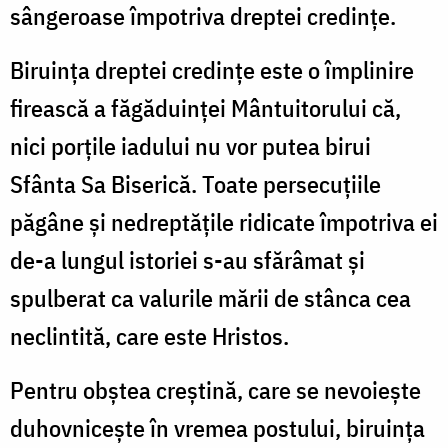
sângeroase împotriva dreptei credințe.
Biruința dreptei credințe este o împlinire
firească a făgă­duinței Mântuitorului că,
nici porțile iadului nu vor putea birui
Sfânta Sa Biserică. Toate persecuțiile
păgâne și nedreptățile ridicate împotriva ei
de-a lungul istoriei s-au sfărâmat și
spulberat ca valurile mării de stânca cea
neclintită, care este Hristos.
Pentru obștea creștină, care se nevoiește
duhovnicește în vremea postului, biruința