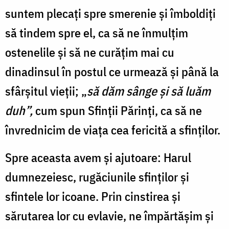
suntem plecați spre smerenie și îmboldiți
să tindem spre el, ca să ne înmulțim
ostenelile și să ne curățim mai cu
dinadinsul în postul ce urmează și până la
sfârșitul vieții; „
să dăm sânge și să luăm
duh”,
cum spun Sfinții Părinți, ca să ne
învrednicim de viața cea fericită a sfinților.
Spre aceasta avem și ajutoare: Harul
dumnezeiesc, rugăciunile sfinților și
sfintele lor icoane. Prin cinstirea și
sărutarea lor cu evlavie, ne împărtășim și