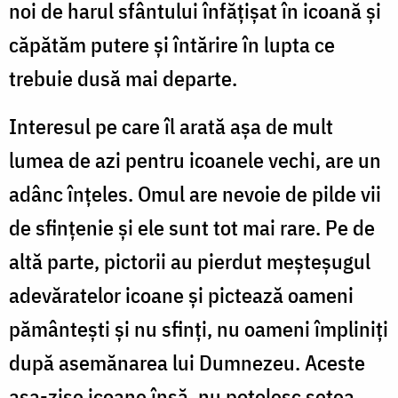
noi de harul sfântului înfățișat în icoană și
căpătăm putere și întărire în lupta ce
trebuie dusă mai departe.
Interesul pe care îl arată așa de mult
lumea de azi pentru icoanele vechi, are un
adânc înțeles. Omul are nevoie de pilde vii
de sfințenie și ele sunt tot mai rare. Pe de
altă parte, pictorii au pierdut meșteșugul
adevăratelor icoane și pictează oameni
pământești și nu sfinți, nu oameni împliniți
după asemănarea lui Dumnezeu. Aceste
așa-zise icoane însă, nu potolesc setea