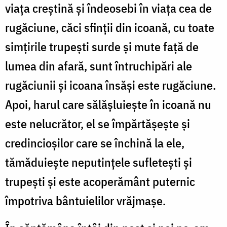
viața creștină și îndeosebi în viața cea de
rugăciune, căci sfinții din icoană, cu toate
simțirile trupești surde și mute față de
lumea din afară, sunt întruchipări ale
rugăciunii și icoana însăși este rugăciune.
Apoi, harul care sălășluiește în icoană nu
este nelucrător, el se împărtășește și
credincioșilor care se închină la ele,
tămăduiește neputințele sufletești și
trupești și este acoperământ puternic
împotriva bântuielilor vrăjmașe.