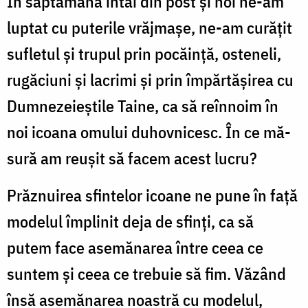
În săptămâna întâi din post și noi ne-am
luptat cu puterile vrăjmașe, ne-am curățit
sufletul și trupul prin pocăință, osteneli,
rugăciuni și lacrimi și prin împărtășirea cu
Dumnezeieștile Taine, ca să reînnoim în
noi icoana omului duhovnicesc. În ce mă­
sură am reușit să facem acest lucru?
Prăznuirea sfintelor icoane ne pune în față
modelul împlinit deja de sfinți, ca să
putem face asemănarea între ceea ce
suntem și ceea ce trebuie să fim. Văzând
însă asemănarea noastră cu modelul,